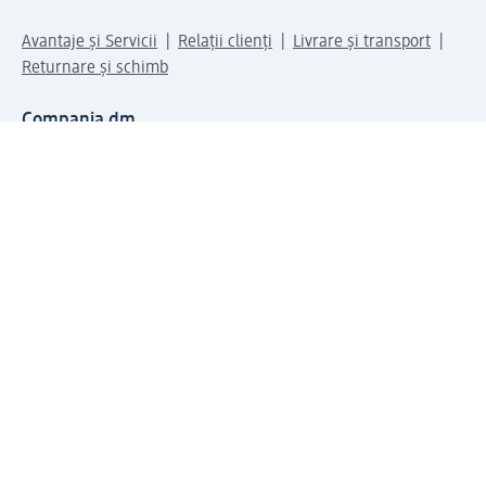
Avantaje și Servicii
Relații clienți
Livrare și transport
Returnare și schimb
Compania dm
Compania
Responsabilitate
Carieră
Presă
Structura corporativă
Universul produselor dm
Lumea dm
Metode de plată