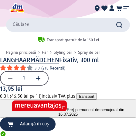
Căutare
Transport gratuit de la 150 Lei
Pagina principală
Păr
Styling păr
Spray de păr
LANGHAARMÄDCHEN
Fixativ, 300 ml
3.9
(
218 Recenzii
)
13,95 lei
0,3 l (46,50 lei pe 1 l)
Inclusiv TVA plus
transport
Preț permanent dm
nemajorat din
16.07.2025
Adaugă în coș