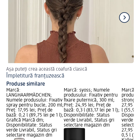
Așa puteți crea această coafură clasică
O 
Împletitură franțuzească
Co
Produse similare
Marcă:
Marcă: syoss; Numele
Marcă: K
LANGHAARMÄDCHEN;
produsului: Fixativ pentru
produsulu
Numele produsului: Fixativ
fixare puternică, 300 ml;
strong, 
spray pentru bucle, 200 ml;
Preț: 24,95 lei; Preț de
27,95 lei
Preț: 17,95 lei; Preț de
bază: 0,3 l (83,17 lei pe 1 l);
l (55,90 l
bază: 0,2 l (89,75 lei pe 1 l);
Disponibilitate: Status
Disponibi
Grafică Marcă dm;
verde Livrabil, Status gri
verde Liv
Disponibilitate: Status
selectare magazin dm
selectar
verde Livrabil, Status gri
27,95 lei
selectare magazin dm
0,5 l (55,