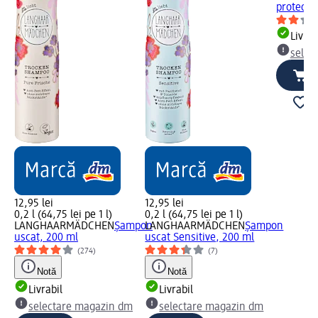
protecți
Livrab
selec
12,95 lei
12,95 lei
0,2 l (64,75 lei pe 1 l)
0,2 l (64,75 lei pe 1 l)
LANGHAARMÄDCHEN
Şampon
LANGHAARMÄDCHEN
Șampon
uscat, 200 ml
uscat Sensitive, 200 ml
(274)
(7)
Notă
Notă
Livrabil
Livrabil
selectare magazin dm
selectare magazin dm