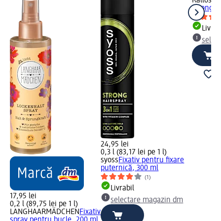
Kallos
Lac
strong, 
Livrab
selec
24,95 lei
0,3 l (83,17 lei pe 1 l)
syoss
Fixativ pentru fixare
puternică, 300 ml
(1)
Livrabil
17,95 lei
selectare magazin dm
0,2 l (89,75 lei pe 1 l)
LANGHAARMÄDCHEN
Fixativ
spray pentru bucle, 200 ml