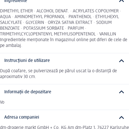
Ingrediente
DIMETHYL ETHER · ALCOHOL DENAT. · ACRYLATES COPOLYMER ·
AQUA · AMINOMETHYL PROPANOL · PANTHENOL · ETHYLHEXYL
SALICYLATE · GLYCERIN · ORYZA SATIVA EXTRACT · SODIUM
BENZOATE · POTASSIUM SORBATE · PARFUM ·
TRIMETHYLCYCLOPENTENYL METHYLISOPENTENOL · VANILLIN
Ingredientele menționate în magazinul online pot diferi de cele de
pe ambalaj.
Instrucțiuni de utilizare
După coafare, se pulverizează pe părul uscat la o distanță de
aproximativ 30 cm.
Informații de depozitare
Vo
Adresa companiei
dm-drogerie markt GmbH + Co. KG Am dm-Platz 1, 76227 Karlsruhe