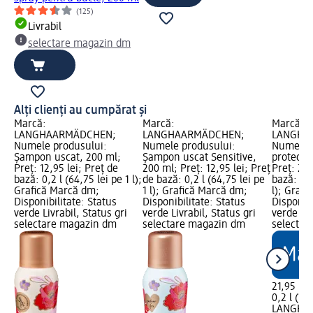
(125)
Livrabil
selectare magazin dm
Alți clienți au cumpărat și
Marcă:
Marcă:
Marcă:
LANGHAARMÄDCHEN;
LANGHAARMÄDCHEN;
LANGHA
Numele produsului:
Numele produsului:
Numele p
Şampon uscat, 200 ml;
Șampon uscat Sensitive,
protecți
Preț: 12,95 lei; Preț de
200 ml; Preț: 12,95 lei; Preț
Preț: 21,
bază: 0,2 l (64,75 lei pe 1 l);
de bază: 0,2 l (64,75 lei pe
bază: 0,2
Grafică Marcă dm;
1 l); Grafică Marcă dm;
l); Graf
Disponibilitate: Status
Disponibilitate: Status
Disponibi
verde Livrabil, Status gri
verde Livrabil, Status gri
verde Liv
selectare magazin dm
selectare magazin dm
selectar
21,95 lei
0,2 l (109
LANGHA