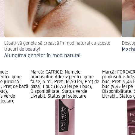
Lăsați-vă genele să crească în mod natural cu aceste
Descop
trucuri de beauty!
Machi
Alungirea genelor în mod natural
mele
Marcă: CATRICE; Numele
Marcă: FOREVE
pentru gene
produsului: Adeziv pentru gene
produsului: Adez
e juridică:
false, 5 ml; Preț: 16,50 lei; Preț de
buc; Preț: 9,45 l
i; Preț de bază:
bază: 1 buc (16,50 lei pe 1 buc);
buc (9,45 lei pe 
buc);
Disponibilitate: Status verde
Disponibilitate:
us verde
Livrabil, Status gri selectare
Livrabil, Status 
electare