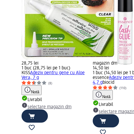
28,75 lei
magazin dm
1 buc (28,75 lei pe 1 buc)
14,50 lei
KISS
Adeziv pentru gene cu Aloe
1 buc (14,50 lei pe 1 
Vera, 7 g
essence
Adeziv pentr
4,7 g
biocid
(8)
(110)
Notă
Notă
Livrabil
Livrabil
selectare magazin dm
selectare magazi