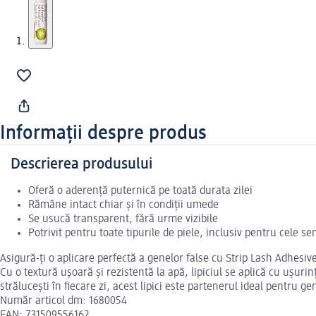
Informații despre produs
Descrierea produsului
Oferă o aderență puternică pe toată durata zilei
Rămâne intact chiar și în condiții umede
Se usucă transparent, fără urme vizibile
Potrivit pentru toate tipurile de piele, inclusiv pentru cele se
Asigură-ți o aplicare perfectă a genelor false cu Strip Lash Adhesiv
Cu o textură ușoară și rezistentă la apă, lipiciul se aplică cu ușuri
strălucești în fiecare zi, acest lipici este partenerul ideal pentru ge
Număr articol dm: 1680054
EAN: 731509556162