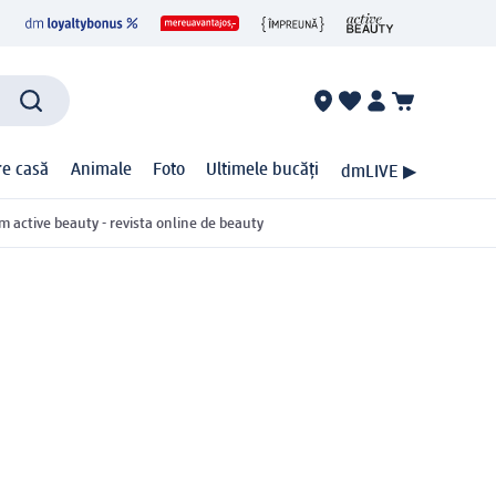
ire casă
Animale
Foto
Ultimele bucăți
dmLIVE ▶
m active beauty - revista online de beauty