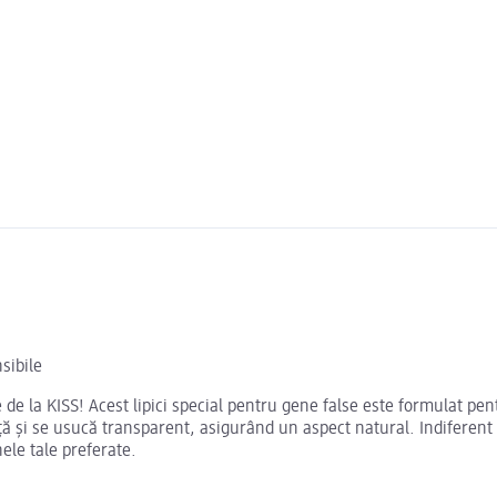
nsibile
e de la KISS! Acest lipici special pentru gene false este formulat pe
nță și se usucă transparent, asigurând un aspect natural. Indiferent 
nele tale preferate.