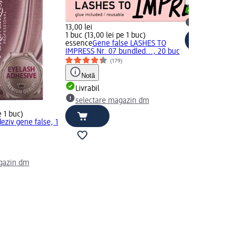
Livrabil
selectar
13,00 lei
1 buc (13,00 lei pe 1 buc)
essence
Gene false LASHES TO
IMPRESS Nr. 07 bundled..., 20 buc
(179)
Notă
Livrabil
selectare magazin dm
e 1 buc)
eziv gene false, 1
gazin dm