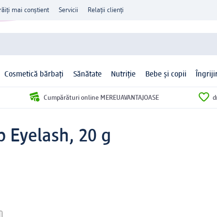
răiți mai conștient
Servicii
Relații clienți
Cosmetică bărbați
Sănătate
Nutriție
Bebe și copii
Îngrij
Cumpărături online MEREUAVANTAJOASE
d
p Eyelash, 20 g