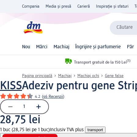
Compania
Media și presă
Carieră
Inspirație și sfaturi
T
Căutare
Nou
Mărci
Machiaj
Îngrijire și parfumerie
Păr
(1)
Transport gratuit de la 150 Lei
Pagina principală
Machiaj
Machiaj ochi
Gene false
KISS
Adeziv pentru gene Stri
4.2
(
46 Recenzii
)
28,75 lei
1 buc (28,75 lei pe 1 buc)
Inclusiv TVA plus
transport