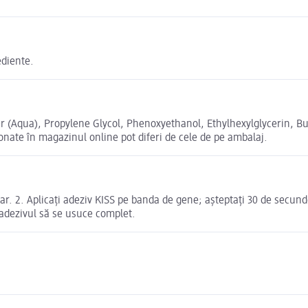
ediente.
r (Aqua), Propylene Glycol, Phenoxyethanol, Ethylhexylglycerin, Bu
nate în magazinul online pot diferi de cele de pe ambalaj.
r. 2. Aplicați adeziv KISS pe banda de gene; așteptați 30 de secunde
d adezivul să se usuce complet.