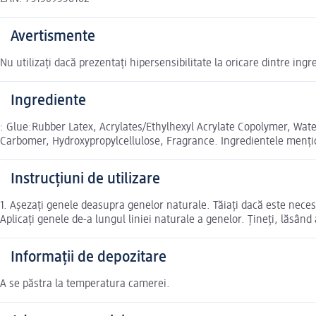
Avertismente
Nu utilizați dacă prezentați hipersensibilitate la oricare dintre ingr
Ingrediente
: Glue:Rubber Latex, Acrylates/Ethylhexyl Acrylate Copolymer, Wate
Carbomer, Hydroxypropylcellulose, Fragrance. Ingredientele mențio
Instrucțiuni de utilizare
1. Așezați genele deasupra genelor naturale. Tăiați dacă este necesa
Aplicați genele de-a lungul liniei naturale a genelor. Țineți, lăsân
Informații de depozitare
A se păstra la temperatura camerei.