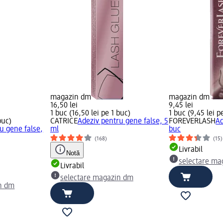
magazin dm
magazin dm
16,50 lei
9,45 lei
1 buc (16,50 lei pe 1 buc)
1 buc (9,45 lei p
buc)
CATRICE
Adeziv pentru gene false, 5
FOREVERLASH
Ad
u gene false,
ml
buc
(168)
(15)
Livrabil
Notă
selectare ma
Livrabil
selectare magazin dm
n dm