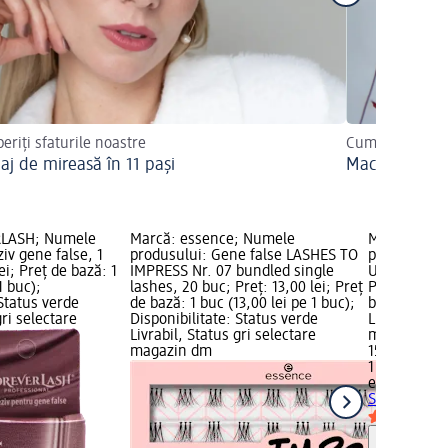
eriți sfaturile noastre
Cum îl puteți r
aj de mireasă în 11 pași
Machiajul de 
RLASH; Numele
Marcă: essence; Numele
Marcă: ess
iv gene false, 1
produsului: Gene false LASHES TO
produsului: 
ei; Preț de bază: 1
IMPRESS Nr. 07 bundled single
ULTRA STRON
1 buc);
lashes, 20 buc; Preț: 13,00 lei; Preț
Preț de bază
 Status verde
de bază: 1 buc (13,00 lei pe 1 buc);
buc); Dispon
gri selectare
Disponibilitate: Status verde
Livrabil, St
Livrabil, Status gri selectare
magazin d
magazin dm
15,50 lei
1 buc (15,50
essence
Lip
STRONG, 8 
Notă