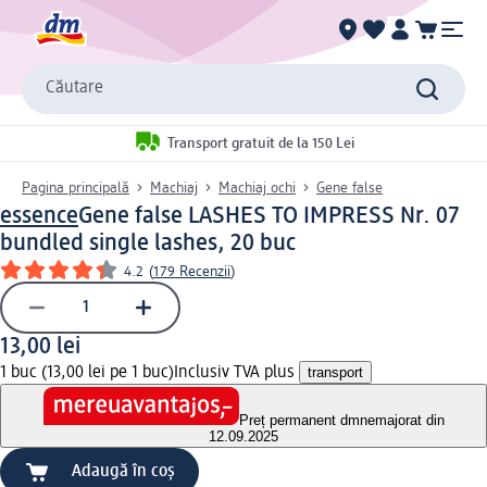
Căutare
Transport gratuit de la 150 Lei
Pagina principală
Machiaj
Machiaj ochi
Gene false
essence
Gene false LASHES TO IMPRESS Nr. 07
bundled single lashes, 20 buc
4.2
(
179 Recenzii
)
13,00 lei
1 buc (13,00 lei pe 1 buc)
Inclusiv TVA plus
transport
Preț permanent dm
nemajorat din
12.09.2025
Adaugă în coș