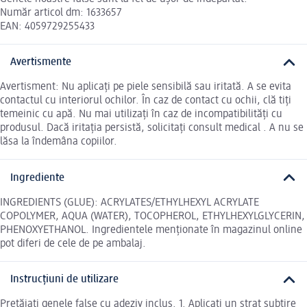
Număr articol dm: 1633657
EAN: 4059729255433
Avertismente
Avertisment: Nu aplicați pe piele sensibilă sau iritată. A se evita
contactul cu interiorul ochilor. În caz de contact cu ochii, clă tiți
temeinic cu apă. Nu mai utilizați în caz de incompatibilități cu
produsul. Dacă iritația persistă, solicitați consult medical . A nu se
lăsa la îndemâna copiilor.
Ingrediente
INGREDIENTS (GLUE): ACRYLATES/ETHYLHEXYL ACRYLATE
COPOLYMER, AQUA (WATER), TOCOPHEROL, ETHYLHEXYLGLYCERIN,
PHENOXYETHANOL. Ingredientele menționate în magazinul online
pot diferi de cele de pe ambalaj.
Instrucțiuni de utilizare
Pretăiați genele false cu adeziv inclus. 1. Aplicați un strat subțire