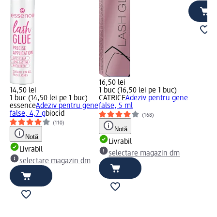
16,50 lei
14,50 lei
1 buc (16,50 lei pe 1 buc)
1 buc (14,50 lei pe 1 buc)
CATRICE
Adeziv pentru gene
essence
Adeziv pentru gene
false, 5 ml
false, 4,7 g
biocid
(168)
(110)
Notă
Notă
Livrabil
Livrabil
selectare magazin dm
selectare magazin dm