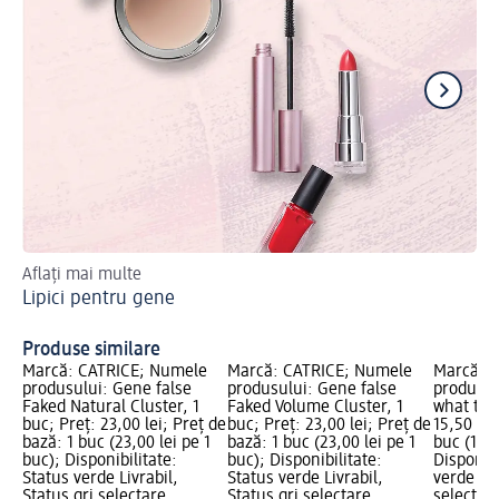
Aflați mai multe
Lă
Lipici pentru gene
de
Al
Produse similare
Marcă: CATRICE; Numele
Marcă: CATRICE; Numele
Marcă: 
produsului: Gene false
produsului: Gene false
produsul
Faked Natural Cluster, 1
Faked Volume Cluster, 1
what the 
buc; Preț: 23,00 lei; Preț de
buc; Preț: 23,00 lei; Preț de
15,50 lei
bază: 1 buc (23,00 lei pe 1
bază: 1 buc (23,00 lei pe 1
buc (15,5
buc); Disponibilitate:
buc); Disponibilitate:
Disponibi
Status verde Livrabil,
Status verde Livrabil,
verde Liv
Status gri selectare
Status gri selectare
selectar