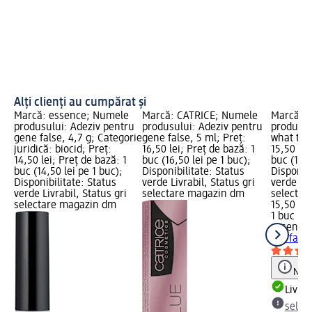
Alți clienți au cumpărat și
Marcă: essence; Numele
Marcă: CATRICE; Numele
Marcă: 
produsului: Adeziv pentru
produsului: Adeziv pentru
produsul
gene false, 4,7 g; Categorie
gene false, 5 ml; Preț:
what the 
juridică: biocid; Preț:
16,50 lei; Preț de bază: 1
15,50 lei
14,50 lei; Preț de bază: 1
buc (16,50 lei pe 1 buc);
buc (15,5
buc (14,50 lei pe 1 buc);
Disponibilitate: Status
Disponibi
Disponibilitate: Status
verde Livrabil, Status gri
verde Liv
verde Livrabil, Status gri
selectare magazin dm
selectar
selectare magazin dm
15,50 lei
1 buc (15
essence
the fake!
Notă
Livrab
selec