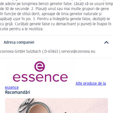
de adeziv pe lungimea benzii genelor false. Lăsați să se usuce timp
de 30 de secunde. 2. Plasați unul sau mai multe grupuri de gene
în funcție de stilul dorit, aproape de linia genelor naturale și
apăsați ușor în jos. 3. Pentru a îndepărta genele false, dezlipiți-le
cu grijă. Curățați genele false cu demachiant și puneți-le înapoi în
cutie pentru a le reutiliza.
Adresa companiei
cosnova GmbH Sulzbach ( D-65843 ) service@cosnova.eu
Alte produse de la
essence
Recomandări