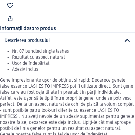
Informații despre produs
Descrierea produsului
Nr. 07 bundled single lashes
Rezultat cu aspect natural
Ușor de îndepărtat
Adeziv inclus
Gene impresionante ușor de obținut și rapid: Deoarece genele
false essence LASHES TO IMPRESS pot fi utilizate direct. Sunt gene
false care au fost deja tăiate în prealabil în părți individuale.
Astfel, este ușor să le lipiti între propriile gene, unde se potrivesc
perfect. De la un aspect natural de ochi de pisică la volum complet
- sunt posibile patru look-uri diferite cu essence LASHES TO
IMPRESS . Nu aveți nevoie de un adeziv suplimentar pentru genele
noastre false, deoarece este deja inclus. Lipiți-le cât mai aproape
posibil de linia genelor pentru un rezultat cu aspect natural.
Genele noastre false sunt la fel de ușor de îndepărtat.