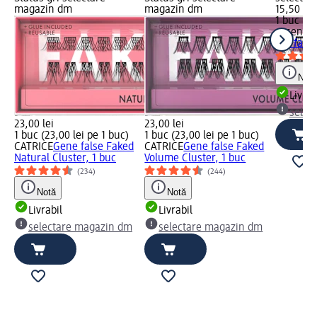
magazin dm
magazin dm
15,50 lei
1 buc (15
essence
the fake!
Notă
Livrab
selec
23,00 lei
23,00 lei
1 buc (23,00 lei pe 1 buc)
1 buc (23,00 lei pe 1 buc)
CATRICE
Gene false Faked
CATRICE
Gene false Faked
Natural Cluster, 1 buc
Volume Cluster, 1 buc
(234)
(244)
Notă
Notă
Livrabil
Livrabil
selectare magazin dm
selectare magazin dm