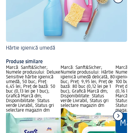
Hârtie igienică umedă
Ide
Cr
Produse similare
Marcă: Sanft&Sicher;
Marcă: Sanft&Sicher;
Marcă: S
Numele produsului: Deluxe
Numele produsului: Hârtie
Numele p
Sensitive hârtie igienică
igienică umedă delicată, 80
igienică
umedă, 50 buc; Preț:
buc; Preț: 9,95 lei; Preț de
100 buc; 
6,45 lei; Preț de bază: 50
bază: 80 buc (0,12 lei pe 1
Preț de 
buc (0,13 lei pe 1 buc);
buc); Grafică Marcă dm;
(0,16 lei
Grafică Marcă dm;
Disponibilitate: Status
Marcă dm
Disponibilitate: Status
verde Livrabil, Status gri
Status ve
verde Livrabil, Status gri
selectare magazin dm
Status gr
selectare magazin dm
magazin