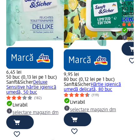
15,95 lei
100 buc (
Sanft&Si
umedă se
Livrab
selec
6,45 lei
9,95 lei
50 buc (0,13 lei pe 1 buc)
80 buc (0,12 lei pe 1 buc)
Sanft&Sicher
Deluxe
Sanft&Sicher
Hârtie igienică
Sensitive hârtie igienică
umedă delicată, 80 buc
umedă, 50 buc
(119)
(182)
Livrabil
Livrabil
selectare magazin dm
selectare magazin dm