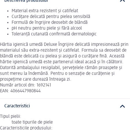
Descrierea produsului
Material extra rezistent și catifelat
Curățare delicată pentru pielea sensibilă
Formulă de îngrijire deosebit de blândă
pH neutru pentru piele și fără alcool
Toleranță cutanată confirmată dermatologic
Hârtia igienică umedă Deluxe Îngrijire delicată impresionează prin
materialul său extra-rezistent și catifelat. Formula sa deosebit de
blândă este delicată cu pielea și asigură o curățare fină. Această
hârtie igienică umedă este partenerul ideal acasă și în călătorii.
Datorită ambalajului resigilabil, șervețelele rămân proaspete și
sunt mereu la îndemână. Pentru o senzație de curățenie și
prospețime care durează întreaga zi.
Număr articol dm: 1692141
EAN: 4066447980844
Caracteristici
Tipul pielii:
toate tipurile de piele
Caracteristicile produsului: