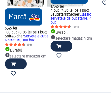
17,45 lei
4 buc (4,36 lei pe 1 buc)
Saugstark&Sicher
Classic
șervețele de bucătărie, 4
buc
(691)
5,45 lei
100 buc (0,05 lei pe 1 buc)
Livrabil
Soft&Sicher
Șervețele cutie
selectare magazin dm
4 straturi, 100 buc
(96)
Livrabil
selectare magazin dm