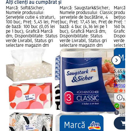
Alți clienți au cumpărat și
Marcă: Soft&Sicher;
Marcă: Saugstark&Sicher;
Marcă: e
Numele produsului:
Numele produsului: Classic
produsul
Șervețele cutie 4 straturi,
șervețele de bucătărie, 4
bețișoar
100 buc; Preț: 5,45 lei; Preț
buc; Preț: 17,45 lei; Preț de
Preț: 5,4
de bază: 100 buc (0,05 lei
bază: 4 buc (4,36 lei pe 1
160 buc (
pe 1 buc); Grafică Marcă
buc); Grafică Marcă dm;
Grafică 
dm; Disponibilitate: Status
Disponibilitate: Status
Disponibi
verde Livrabil, Status gri
verde Livrabil, Status gri
verde Liv
selectare magazin dm
selectare magazin dm
selectar
5,45 lei
160 buc (
ebelin
Pa
bețișoar
Notă
Livrab
selec