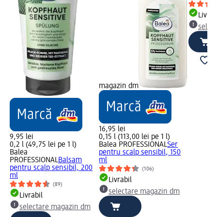
Livrab
selec
magazin dm
16,95 lei
9,95 lei
0,15 l (113,00 lei pe 1 l)
0,2 l (49,75 lei pe 1 l)
Balea PROFESSIONAL
Ser
Balea
pentru scalp sensibil, 150
PROFESSIONAL
Balsam
ml
pentru scalp sensibil, 200
(106)
ml
Livrabil
(89)
selectare magazin dm
Livrabil
selectare magazin dm