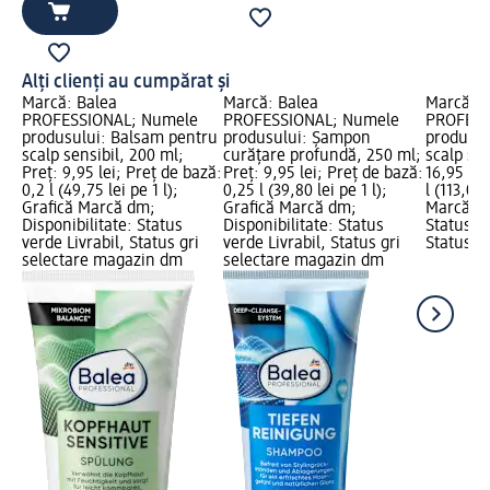
Alți clienți au cumpărat și
Marcă: Balea
Marcă: Balea
Marcă: B
PROFESSIONAL; Numele
PROFESSIONAL; Numele
PROFESS
produsului: Balsam pentru
produsului: Șampon
produsul
scalp sensibil, 200 ml;
curățare profundă, 250 ml;
scalp sen
Preț: 9,95 lei; Preț de bază:
Preț: 9,95 lei; Preț de bază:
16,95 lei
0,2 l (49,75 lei pe 1 l);
0,25 l (39,80 lei pe 1 l);
l (113,00 
Grafică Marcă dm;
Grafică Marcă dm;
Marcă dm
Disponibilitate: Status
Disponibilitate: Status
Status ve
verde Livrabil, Status gri
verde Livrabil, Status gri
Status gr
selectare magazin dm
selectare magazin dm