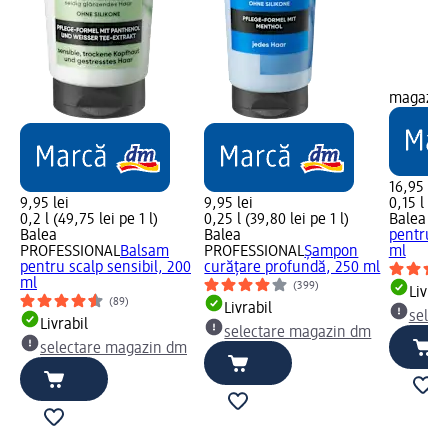
magazin
16,95 lei
9,95 lei
9,95 lei
0,15 l (11
0,2 l (49,75 lei pe 1 l)
0,25 l (39,80 lei pe 1 l)
Balea P
Balea
Balea
pentru sc
PROFESSIONAL
Balsam
PROFESSIONAL
Șampon
ml
pentru scalp sensibil, 200
curățare profundă, 250 ml
ml
(399)
Livrab
(89)
Livrabil
selec
Livrabil
selectare magazin dm
selectare magazin dm