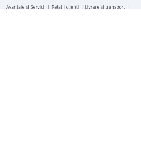
Avantaje și Servicii
Relații clienți
Livrare și transport
Returnare și schimb
Compania dm
Compania
Responsabilitate
Carieră
Presă
Structura corporativă
Universul produselor dm
Lumea dm
Metode de plată