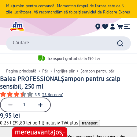
Mulțumim pentru comandă. Momentan timpul de livrare este de 5
zile lucrătoare. Vă recomandăm să folosiți serviciul de Ridicare Expres
Căutare
Transport gratuit de la 150 Lei
Pagina principală
Păr
Îngrijire păr
Șampon pentru păr
Balea PROFESSIONAL
Șampon pentru scalp
sensibil, 250 ml
3.5
(
13 Recenzii
)
9,95 lei
0,25 l (39,80 lei pe 1 l)
Inclusiv TVA plus
transport
Preț permanent dm
nemajorat din