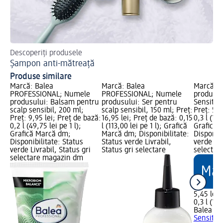
Descoperiți produsele
Sfa
Șampon anti-mătreață
Sf
Produse similare
Marcă: Balea
Marcă: Balea
Marcă: 
PROFESSIONAL; Numele
PROFESSIONAL; Numele
produsu
produsului: Balsam pentru
produsului: Ser pentru
Sensitive
scalp sensibil, 200 ml;
scalp sensibil, 150 ml; Preț:
Preț: 5,4
Preț: 9,95 lei; Preț de bază:
16,95 lei; Preț de bază: 0,15
0,3 l (18,
0,2 l (49,75 lei pe 1 l);
l (113,00 lei pe 1 l); Grafică
Grafică 
Grafică Marcă dm;
Marcă dm; Disponibilitate:
Disponibi
Disponibilitate: Status
Status verde Livrabil,
verde Liv
verde Livrabil, Status gri
Status gri selectare
selectar
selectare magazin dm
5,45 lei
0,3 l (18,
Balea M
Sensitive