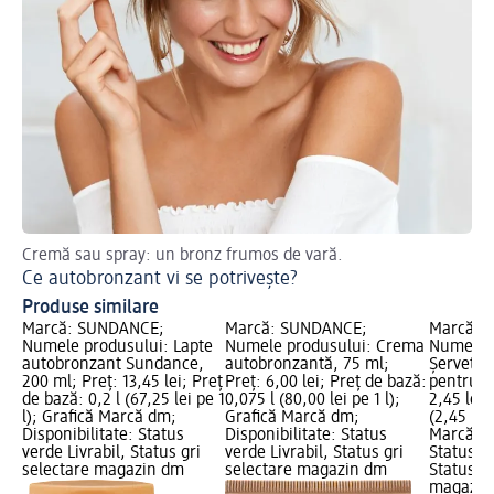
Cremă sau spray: un bronz frumos de vară.
Urm
Ce autobronzant vi se potrivește?
Ce
Produse similare
Marcă: SUNDANCE;
Marcă: SUNDANCE;
Marcă: 
Numele produsului: Lapte
Numele produsului: Crema
Numele p
autobronzant Sundance,
autobronzantă, 75 ml;
Șervețel
200 ml; Preț: 13,45 lei; Preț
Preț: 6,00 lei; Preț de bază:
pentru te
de bază: 0,2 l (67,25 lei pe 1
0,075 l (80,00 lei pe 1 l);
2,45 lei;
l); Grafică Marcă dm;
Grafică Marcă dm;
(2,45 lei
Disponibilitate: Status
Disponibilitate: Status
Marcă dm
verde Livrabil, Status gri
verde Livrabil, Status gri
Status ve
selectare magazin dm
selectare magazin dm
Status gr
magazin