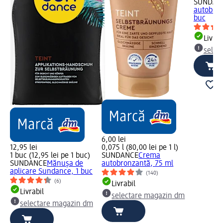
SUNDAN
autobron
buc
Livrab
selec
6,00 lei
12,95 lei
0,075 l (80,00 lei pe 1 l)
1 buc (12,95 lei pe 1 buc)
SUNDANCE
Crema
SUNDANCE
Mănușa de
autobronzantă, 75 ml
aplicare Sundance, 1 buc
(140)
(6)
Livrabil
Livrabil
selectare magazin dm
selectare magazin dm