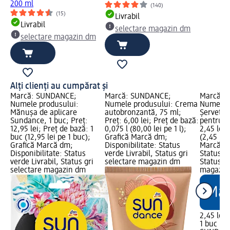
200 ml
(140)
(15)
Livrabil
Livrabil
selectare magazin dm
selectare magazin dm
Alți clienți au cumpărat și
Marcă: SUNDANCE;
Marcă: SUNDANCE;
Marcă: 
Numele produsului:
Numele produsului: Crema
Numele p
Mănușa de aplicare
autobronzantă, 75 ml;
Șervețel
Sundance, 1 buc; Preț:
Preț: 6,00 lei; Preț de bază:
pentru te
12,95 lei; Preț de bază: 1
0,075 l (80,00 lei pe 1 l);
2,45 lei;
buc (12,95 lei pe 1 buc);
Grafică Marcă dm;
(2,45 lei
Grafică Marcă dm;
Disponibilitate: Status
Marcă dm
Disponibilitate: Status
verde Livrabil, Status gri
Status ve
verde Livrabil, Status gri
selectare magazin dm
Status gr
selectare magazin dm
magazin
2,45 lei
1 buc (2,