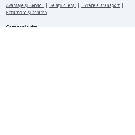
Avantaje și Servicii
Relații clienți
Livrare și transport
Returnare și schimb
Compania dm
Compania
Responsabilitate
Carieră
Presă
Structura corporativă
Universul produselor dm
Lumea dm
Metode de plată