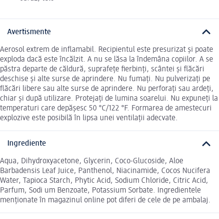
Avertismente
Aerosol extrem de inflamabil. Recipientul este presurizat și poate
exploda dacă este încălzit. A nu se lăsa la îndemâna copiilor. A se
păstra departe de căldură, suprafețe fierbinți, scântei și flăcări
deschise și alte surse de aprindere. Nu fumați. Nu pulverizați pe
flăcări libere sau alte surse de aprindere. Nu perforați sau ardeți,
chiar și după utilizare. Protejați de lumina soarelui. Nu expuneți la
temperaturi care depășesc 50 °C/122 °F. Formarea de amestecuri
explozive este posibilă în lipsa unei ventilații adecvate.
Ingrediente
Aqua, Dihydroxyacetone, Glycerin, Coco-Glucoside, Aloe
Barbadensis Leaf Juice, Panthenol, Niacinamide, Cocos Nucifera
Water, Tapioca Starch, Phytic Acid, Sodium Chloride, Citric Acid,
Parfum, Sodi um Benzoate, Potassium Sorbate. Ingredientele
menționate în magazinul online pot diferi de cele de pe ambalaj.