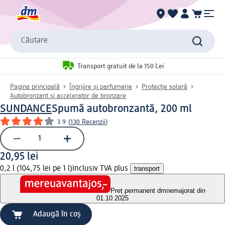
Căutare
Transport gratuit de la 150 Lei
Pagina principală
Îngrijire și parfumerie
Protecție solară
Autobronzant și accelerator de bronzare
SUNDANCE
Spumă autobronzantă, 200 ml
3.9
(
130 Recenzii
)
20,95 lei
0,2 l (104,75 lei pe 1 l)
Inclusiv TVA plus
transport
Preț permanent dm
nemajorat din
01.10.2025
Adaugă în coș