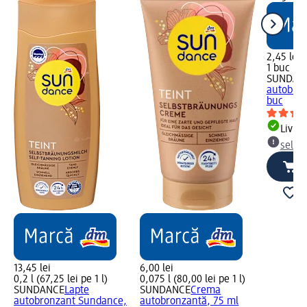
2,45 lei
1 buc (2,
SUNDAN
autobron
buc
Livrab
selec
13,45 lei
6,00 lei
0,2 l (67,25 lei pe 1 l)
0,075 l (80,00 lei pe 1 l)
SUNDANCE
Lapte
SUNDANCE
Crema
autobronzant Sundance,
autobronzantă, 75 ml