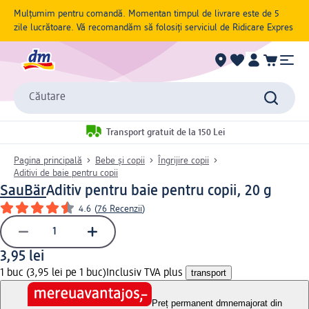
Mulțumim pentru comandă. Momentan timpul de livrare este de 5
zile lucrătoare. Vă recomandăm să folosiți serviciul de Ridicare Expres
Căutare
Transport gratuit de la 150 Lei
Pagina principală
Bebe și copii
Îngrijire copii
Aditivi de baie pentru copii
SauBär
Aditiv pentru baie pentru copii, 20 g
4.6
(
76 Recenzii
)
3,95 lei
1 buc (3,95 lei pe 1 buc)
Inclusiv TVA plus
transport
Preț permanent dm
nemajorat din