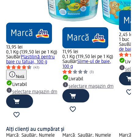
2,45 lei
1 buc (2,
SauBär
T
13,95 lei
de baie, 
11,95 lei
0,1 Kg (139,50 lei pe 1 Kg)
0,1 Kg (119,50 lei pe 1 Kg)
SauBär
Plastilină pentru
SauBär
Slime-ul de baie,
baie cu tatuaj, 100 g
Livrab
100 g
(43)
selec
(3)
Notă
Livrabil
Livrabil
selectare magazin dm
selectare magazin dm
Alți clienți au cumpărat și
Marcă: SauBär; Numele
Marcă: SauBär; Numele
Marcă: 