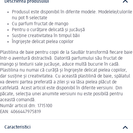
Descrierea produsului
Produsul este disponibil în diferite modele. Modelele/culorile
nu pot fi selectate
Cu parfum fructat de mango
Pentru o curățare delicată și jucăușă
Susține creativitatea în timpul băii
Îngrijește delicat pielea copiilor
Plastilina de baie pentru copii de la SauBär transformă fiecare baie
într-o aventură distractivă. Datorită parfumului său fructat de
mango și texturii sale jucăușe, aduce multă bucurie în cadă.
Plastilina nu numai că curăță și îngrijește delicat pielea copiilor,
dar susține și creativitatea. Cu această plastilină de baie, spălatul
va deveni partea preferată a zilei și va lăsa pielea plăcut de
catifelată. Acest articol este disponibil în diferite versiuni. Din
păcate, selecția unei anumite versiuni nu este posibilă pentru
această comandă.
Număr articol dm: 1715100
EAN: 4066447975819
Caracteristici