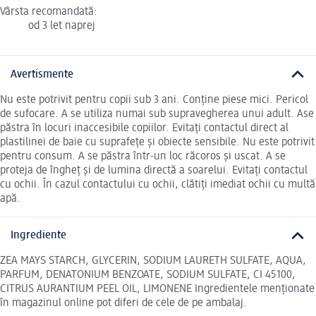
Vârsta recomandată:
od 3 let naprej
Avertismente
Nu este potrivit pentru copii sub 3 ani. Conține piese mici. Pericol
de sufocare. A se utiliza numai sub supravegherea unui adult. Ase
păstra în locuri inaccesibile copiilor. Evitați contactul direct al
plastilinei de baie cu suprafețe și obiecte sensibile. Nu este potrivit
pentru consum. A se păstra într-un loc răcoros și uscat. A se
proteja de îngheț și de lumina directă a soarelui. Evitați contactul
cu ochii. În cazul contactului cu ochii, clătiți imediat ochii cu multă
apă.
Ingrediente
ZEA MAYS STARCH, GLYCERIN, SODIUM LAURETH SULFATE, AQUA,
PARFUM, DENATONIUM BENZOATE, SODIUM SULFATE, CI 45100,
CITRUS AURANTIUM PEEL OIL, LIMONENE Ingredientele menționate
în magazinul online pot diferi de cele de pe ambalaj.