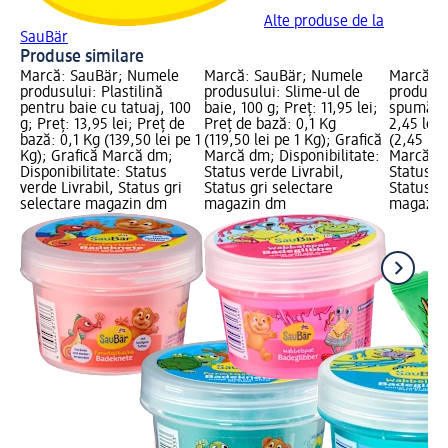
Alte produse de la
SauBär
Produse similare
Marcă: SauBär; Numele
Marcă: SauBär; Numele
Marcă: 
produsului: Plastilină
produsului: Slime-ul de
produsul
pentru baie cu tatuaj, 100
baie, 100 g; Preț: 11,95 lei;
spumă de
g; Preț: 13,95 lei; Preț de
Preț de bază: 0,1 Kg
2,45 lei;
bază: 0,1 Kg (139,50 lei pe 1
(119,50 lei pe 1 Kg); Grafică
(2,45 lei
Kg); Grafică Marcă dm;
Marcă dm; Disponibilitate:
Marcă dm
Disponibilitate: Status
Status verde Livrabil,
Status ve
verde Livrabil, Status gri
Status gri selectare
Status gr
selectare magazin dm
magazin dm
magazin