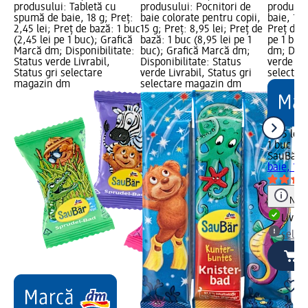
produsului: Tabletă cu
produsului: Pocnitori de
produsul
spumă de baie, 18 g; Preț:
baie colorate pentru copii,
baie, 1 b
2,45 lei; Preț de bază: 1 buc
15 g; Preț: 8,95 lei; Preț de
Preț de b
(2,45 lei pe 1 buc); Grafică
bază: 1 buc (8,95 lei pe 1
pe 1 buc
Marcă dm; Disponibilitate:
buc); Grafică Marcă dm;
dm; Dispo
Status verde Livrabil,
Disponibilitate: Status
verde Liv
Status gri selectare
verde Livrabil, Status gri
selectar
magazin dm
selectare magazin dm
8,95 lei
1 buc (8,
SauBär
C
baie, 1 b
Notă
Livrab
selec