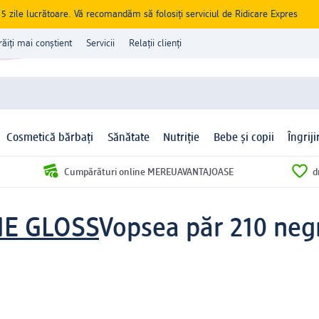
zile lucrătoare. Vă recomandăm să folosiți serviciul de Ridicare Expres
răiți mai conștient
Servicii
Relații clienți
Cosmetică bărbați
Sănătate
Nutriție
Bebe și copii
Îngrij
Cumpărături online MEREUAVANTAJOASE
d
ME GLOSS
Vopsea păr 210 negr