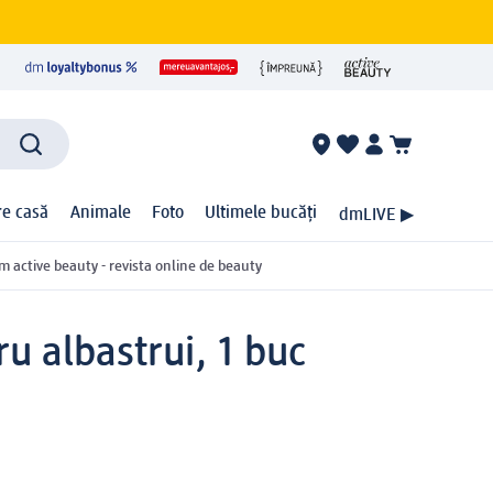
ire casă
Animale
Foto
Ultimele bucăți
dmLIVE ▶
m active beauty - revista online de beauty
u albastrui, 1 buc