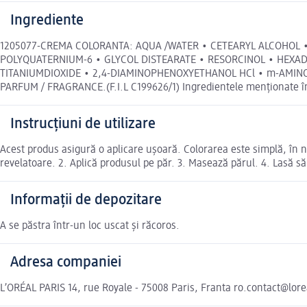
Ingrediente
1205077-CREMA COLORANTA: AQUA /WATER • CETEARYL ALCOHOL • 
POLYQUATERNIUM-6 • GLYCOL DISTEARATE • RESORCINOL • HEXADIMET
TITANIUMDIOXIDE • 2,4-DIAMINOPHENOXYETHANOL HCl • m-AMINO
PARFUM / FRAGRANCE.(F.I.L C199626/1) Ingredientele menționate în 
Instrucțiuni de utilizare
Acest produs asigură o aplicare uşoară. Colorarea este simplă, în 
revelatoare. 2. Aplică produsul pe păr. 3. Masează părul. 4. Lasă să 
Informații de depozitare
A se păstra într-un loc uscat şi răcoros.
Adresa companiei
L’ORÉAL PARIS 14, rue Royale - 75008 Paris, Franta ro.contact@lor