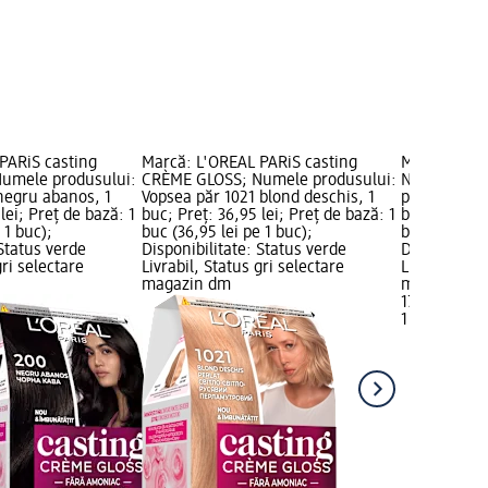
PARiS casting
Marcă: L'ORÉAL PARiS casting
Marcă: GARN
umele produsului:
CRÈME GLOSS; Numele produsului:
Numele prod
negru abanos, 1
Vopsea păr 1021 blond deschis, 1
permanentă 
lei; Preț de bază: 1
buc; Preț: 36,95 lei; Preț de bază: 1
buc; Preț: 1
 1 buc);
buc (36,95 lei pe 1 buc);
buc (17,95 l
 Status verde
Disponibilitate: Status verde
Disponibilit
gri selectare
Livrabil, Status gri selectare
Livrabil, St
magazin dm
magazin d
17,95 lei
1 buc (17,95 
+11