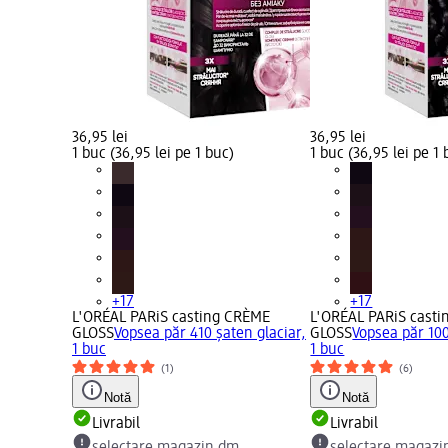
36,95 lei
36,95 lei
1 buc (36,95 lei pe 1 buc)
1 buc (36,95 lei pe 1 
+17
+17
L'ORÉAL PARiS casting CRÈME
L'ORÉAL PARiS cast
GLOSS
Vopsea păr 410 şaten glaciar,
GLOSS
Vopsea păr 10
1 buc
1 buc
(1)
(6)
Notă
Notă
Livrabil
Livrabil