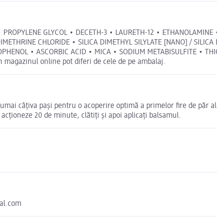
PROPYLENE GLYCOL • DECETH-3 • LAURETH-12 • ETHANOLAMINE • 
HRINE CHLORIDE • SILICA DIMETHYL SILYLATE [NANO] / SILICA DIM
PHENOL • ASCORBIC ACID • MICA • SODIUM METABISULFITE • TH
magazinul online pot diferi de cele de pe ambalaj.
numai câţiva paşi pentru o acoperire optimă a primelor fire de păr 
acţioneze 20 de minute, clătiţi şi apoi aplicaţi balsamul.
eal.com