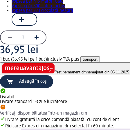
Vopsea păr 415 Maron Glac
Vopsea păr 300 şaten inchis
Vopsea păr 323 ciocolată neagră
36,95 lei
1 buc (36,95 lei pe 1 buc)
Inclusiv TVA plus
transport
Preț permanent dm
nemajorat din 05.11.2025
Adaugă în coș
Livrabil
Livrare standard 1-3 zile lucrătoare
Verificați disponibilitatea într-un magazin dm
Livrare gratuită la orice comandă plasată, cu cont de client
Ridicare Expres din magazinul dm selectat în 60 minute.