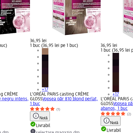
36,95 lei
buc)
1 buc (36,95 lei pe 1 buc)
36,95 lei
1 buc (36,95 lei 
+17
ing CRÈME
L'ORÉAL PARiS casting CRÈME
+17
0 negru intens,
GLOSS
Vopsea păr 810 blond perlat,
L'ORÉAL PARiS 
1 buc
GLOSS
Vopsea pă
abanos, 1 buc
(1)
(2)
Notă
Notă
Livrabil
Livrabil