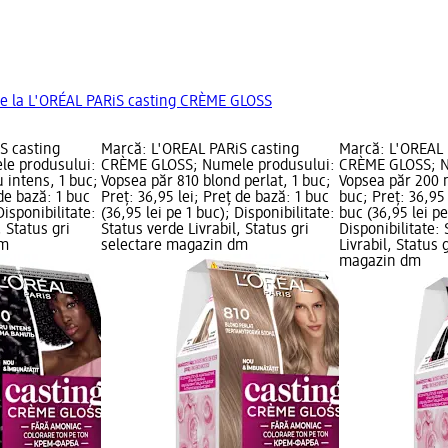
de la L'ORÉAL PARiS casting CRÈME GLOSS
S casting
Marcă: L'ORÉAL PARiS casting
Marcă: L'ORÉAL 
e produsului:
CRÈME GLOSS; Numele produsului:
CRÈME GLOSS; N
 intens, 1 buc;
Vopsea păr 810 blond perlat, 1 buc;
Vopsea păr 200 
 de bază: 1 buc
Preț: 36,95 lei; Preț de bază: 1 buc
buc; Preț: 36,95 
Disponibilitate:
(36,95 lei pe 1 buc); Disponibilitate:
buc (36,95 lei pe
, Status gri
Status verde Livrabil, Status gri
Disponibilitate:
dm
selectare magazin dm
Livrabil, Status 
magazin dm