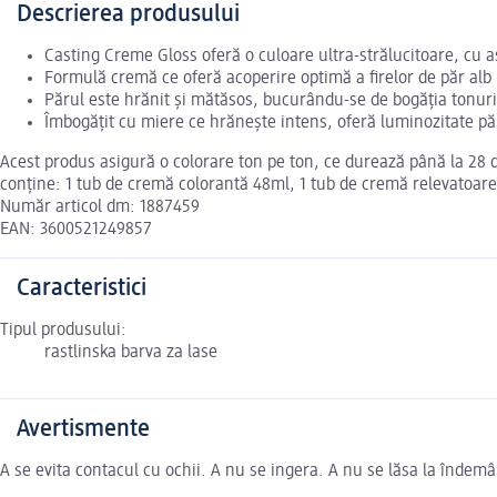
Descrierea produsului
Casting Creme Gloss oferă o culoare ultra-strălucitoare, cu a
Formulă cremă ce oferă acoperire optimă a firelor de păr alb
Părul este hrănit și mătăsos, bucurându-se de bogăția tonurilo
Îmbogățit cu miere ce hrănește intens, oferă luminozitate păr
Acest produs asigură o colorare ton pe ton, ce durează până la 28 de
conţine: 1 tub de cremă colorantă 48ml, 1 tub de cremă relevatoare
Număr articol dm: 1887459
EAN: 3600521249857
Caracteristici
Tipul produsului:
rastlinska barva za lase
Avertismente
A se evita contacul cu ochii. A nu se ingera. A nu se lăsa la îndemâ