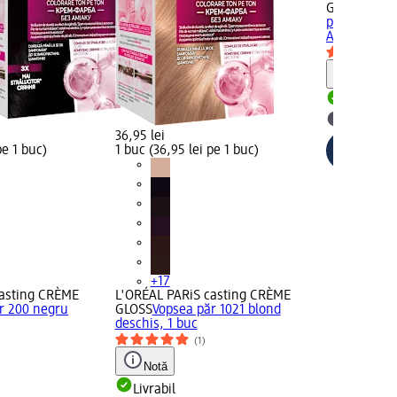
GARNIER Col
păr perman
Albăstrui, 1
Notă
Livrabil
selectar
36,95 lei
pe 1 buc)
1 buc (36,95 lei pe 1 buc)
+17
casting CRÈME
L'ORÉAL PARiS casting CRÈME
r 200 negru
GLOSS
Vopsea păr 1021 blond
deschis, 1 buc
(1)
Notă
Livrabil