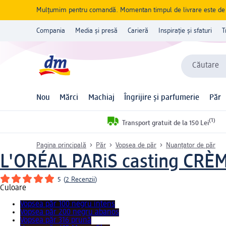
Mulțumim pentru comandă. Momentan timpul de livrare este de 5 
Compania
Media și presă
Carieră
Inspirație și sfaturi
T
Căutare
Nou
Mărci
Machiaj
Îngrijire și parfumerie
Păr
(1)
Transport gratuit de la 150 Lei
Pagina principală
Păr
Vopsea de păr
Nuanțator de păr
L'ORÉAL PARiS casting CRÈ
5
(
2 Recenzii
)
Culoare
Vopsea păr 100 negru intens
Vopsea păr 200 negru abanos
Vopsea păr 316 prună