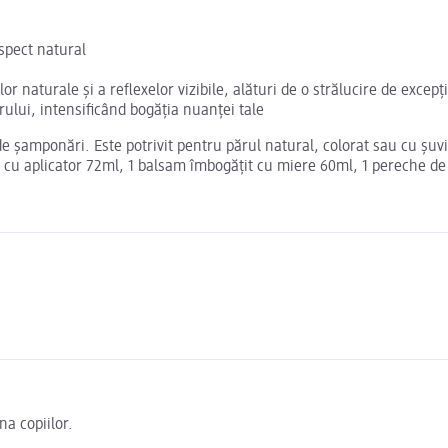
spect natural
r naturale și a reflexelor vizibile, alături de o strălucire de exce
ului, intensificând bogăția nuanței tale
 şamponări. Este potrivit pentru părul natural, colorat sau cu şuviţ
 cu aplicator 72ml, 1 balsam îmbogăţit cu miere 60ml, 1 pereche de 
na copiilor.