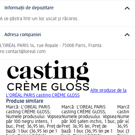
Informații de depozitare
A se păstra într-un loc uscat şi răcoros.
Adresa companiei
L’ORÉAL PARIS 14, rue Royale - 75008 Paris, Franta
ro.contact@loreal.com
Alte produse de la
L'ORÉAL PARiS casting CRÈME GLOSS
Produse similare
Marcă: L'ORÉAL PARiS
Marcă: L'ORÉAL PARiS
Marcă: L
casting CRÈME GLOSS;
casting CRÈME GLOSS;
casting
Numele produsului: Vopsea
Numele produsului: Vopsea
Numele p
păr 100 negru intens, 1
păr 300 şaten inchis, 1 buc;
păr 400 ş
buc; Preț: 36,95 lei; Preț de
Preț: 36,95 lei; Preț de
36,95 lei
bază: 1 buc (36,95 lei pe 1
bază: 1 buc (36,95 lei pe 1
buc (36,9