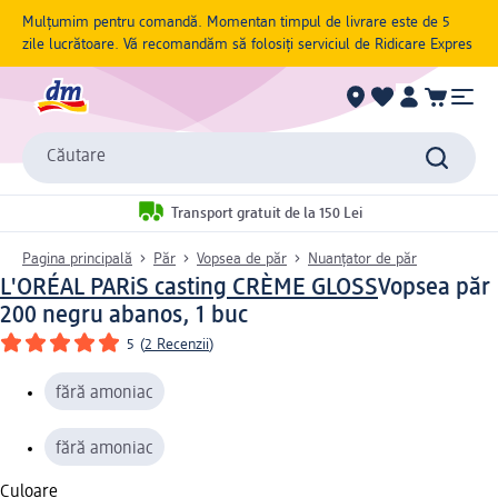
Mulțumim pentru comandă. Momentan timpul de livrare este de 5
zile lucrătoare. Vă recomandăm să folosiți serviciul de Ridicare Expres
Căutare
Transport gratuit de la 150 Lei
Pagina principală
Păr
Vopsea de păr
Nuanțator de păr
L'ORÉAL PARiS casting CRÈME GLOSS
Vopsea păr
200 negru abanos, 1 buc
5
(
2 Recenzii
)
fără amoniac
fără amoniac
Culoare