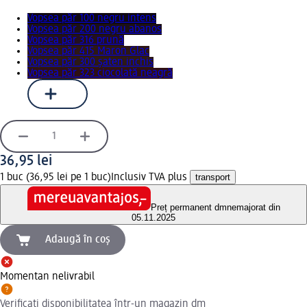
Vopsea păr 100 negru intens
Vopsea păr 200 negru abanos
Vopsea păr 316 prună
Vopsea păr 415 Maron Glac
Vopsea păr 300 şaten inchis
Vopsea păr 323 ciocolată neagră
36,95 lei
1 buc (36,95 lei pe 1 buc)
Inclusiv TVA plus
transport
Preț permanent dm
nemajorat din
05.11.2025
Adaugă în coș
Momentan nelivrabil
Verificați disponibilitatea într-un magazin dm