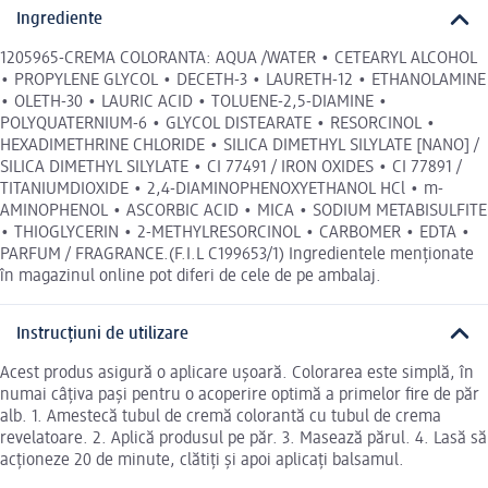
Ingrediente
1205965-CREMA COLORANTA: AQUA /WATER • CETEARYL ALCOHOL
• PROPYLENE GLYCOL • DECETH-3 • LAURETH-12 • ETHANOLAMINE
• OLETH-30 • LAURIC ACID • TOLUENE-2,5-DIAMINE •
POLYQUATERNIUM-6 • GLYCOL DISTEARATE • RESORCINOL •
HEXADIMETHRINE CHLORIDE • SILICA DIMETHYL SILYLATE [NANO] /
SILICA DIMETHYL SILYLATE • CI 77491 / IRON OXIDES • CI 77891 /
TITANIUMDIOXIDE • 2,4-DIAMINOPHENOXYETHANOL HCl • m-
AMINOPHENOL • ASCORBIC ACID • MICA • SODIUM METABISULFITE
• THIOGLYCERIN • 2-METHYLRESORCINOL • CARBOMER • EDTA •
PARFUM / FRAGRANCE.(F.I.L C199653/1) Ingredientele menționate
în magazinul online pot diferi de cele de pe ambalaj.
Instrucțiuni de utilizare
Acest produs asigură o aplicare uşoară. Colorarea este simplă, în
numai câţiva paşi pentru o acoperire optimă a primelor fire de păr
alb. 1. Amestecă tubul de cremă colorantă cu tubul de crema
revelatoare. 2. Aplică produsul pe păr. 3. Masează părul. 4. Lasă să
acţioneze 20 de minute, clătiţi şi apoi aplicaţi balsamul.