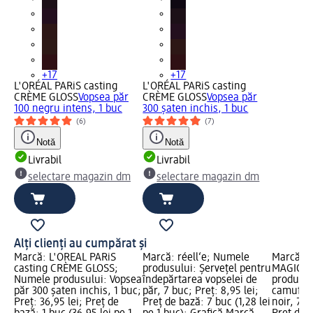
+17
+17
L'ORÉAL PARiS casting
L'ORÉAL PARiS casting
CRÈME GLOSS
Vopsea păr
CRÈME GLOSS
Vopsea păr
100 negru intens, 1 buc
300 şaten inchis, 1 buc
(6)
(7)
Notă
Notă
Livrabil
Livrabil
selectare magazin dm
selectare magazin dm
Alți clienți au cumpărat și
Marcă: L'ORÉAL PARiS
Marcă: réell‘e; Numele
Marcă: L
casting CRÈME GLOSS;
produsului: Șervețel pentru
MAGIC R
Numele produsului: Vopsea
îndepărtarea vopselei de
produsul
păr 300 şaten inchis, 1 buc;
păr, 7 buc; Preț: 8,95 lei;
camuflar
Preț: 36,95 lei; Preț de
Preț de bază: 7 buc (1,28 lei
noir, 75 