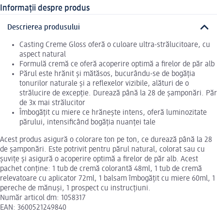
Informații despre produs
Descrierea produsului
Casting Creme Gloss oferă o culoare ultra-strălucitoare, cu
aspect natural
Formulă cremă ce oferă acoperire optimă a firelor de păr alb
Părul este hrănit și mătăsos, bucurându-se de bogăția
tonurilor naturale și a reflexelor vizibile, alături de o
strălucire de excepție. Durează până la 28 de șamponări. Păr
de 3x mai strălucitor
Îmbogățit cu miere ce hrănește intens, oferă luminozitate
părului, intensificând bogăția nuanței tale
Acest produs asigură o colorare ton pe ton, ce durează până la 28
de şamponări. Este potrivit pentru părul natural, colorat sau cu
şuviţe şi asigură o acoperire optimă a firelor de păr alb. Acest
pachet conţine: 1 tub de cremă colorantă 48ml, 1 tub de cremă
relevatoare cu aplicator 72ml, 1 balsam îmbogăţit cu miere 60ml, 1
pereche de mănuşi, 1 prospect cu instrucţiuni.
Număr articol dm: 1058317
EAN: 3600521249840