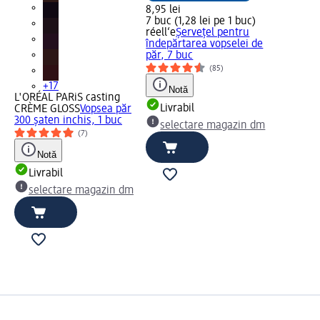
8,95 lei
7 buc (1,28 lei pe 1 buc)
réell‘e
Șervețel pentru
îndepărtarea vopselei de
păr, 7 buc
(85)
+17
Notă
L'ORÉAL PARiS casting
Livrabil
CRÈME GLOSS
Vopsea păr
300 şaten inchis, 1 buc
selectare magazin dm
(7)
Notă
Livrabil
selectare magazin dm