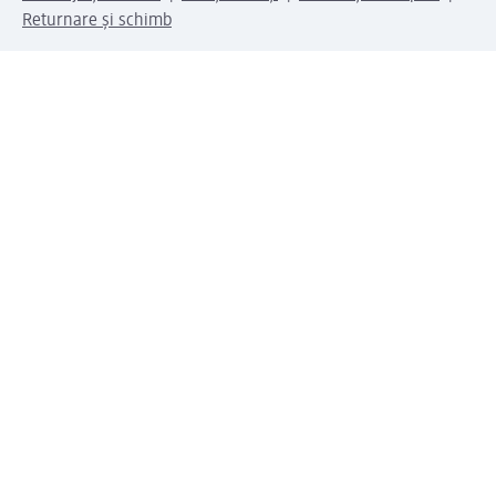
Returnare și schimb
Compania dm
Compania
Responsabilitate
Carieră
Presă
Structura corporativă
Universul produselor dm
Lumea dm
Metode de plată