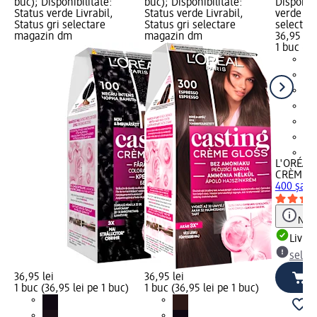
buc); Disponibilitate:
buc); Disponibilitate:
Disponibi
Status verde Livrabil,
Status verde Livrabil,
verde Liv
Status gri selectare
Status gri selectare
selectar
magazin dm
magazin dm
36,95 lei
1 buc (36
+1
L'ORÉAL 
CRÈME G
400 şate
Notă
Livrab
selec
36,95 lei
36,95 lei
1 buc (36,95 lei pe 1 buc)
1 buc (36,95 lei pe 1 buc)