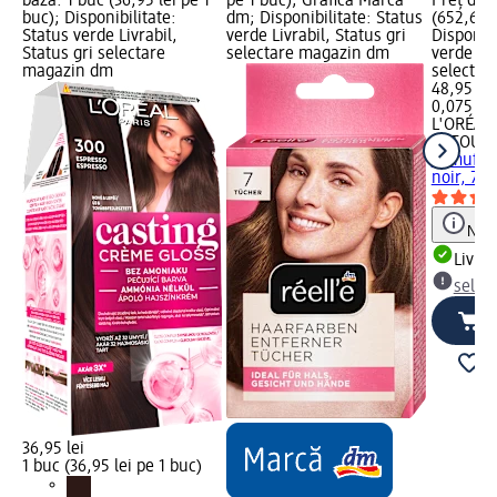
bază: 1 buc (36,95 lei pe 1
pe 1 buc); Grafică Marcă
Preț de b
buc); Disponibilitate:
dm; Disponibilitate: Status
(652,67 le
Status verde Livrabil,
verde Livrabil, Status gri
Disponibi
Status gri selectare
selectare magazin dm
verde Liv
magazin dm
selectar
48,95 lei
0,075 l (
L'ORÉAL
RETOUC
camuflar
noir, 75 
Notă
Livrab
selec
36,95 lei
1 buc (36,95 lei pe 1 buc)