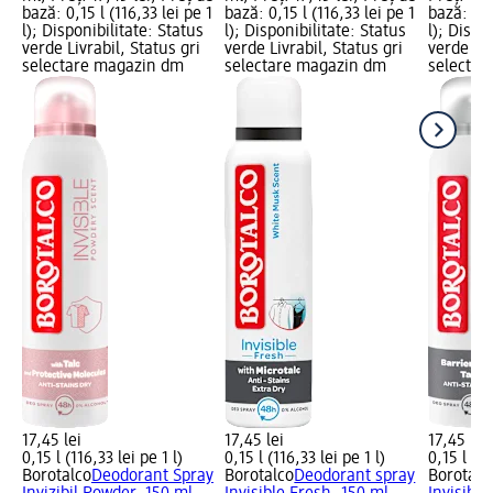
bază: 0,15 l (116,33 lei pe 1
bază: 0,15 l (116,33 lei pe 1
bază: 0,1
l); Disponibilitate: Status
l); Disponibilitate: Status
l); Dispo
verde Livrabil, Status gri
verde Livrabil, Status gri
verde Liv
selectare magazin dm
selectare magazin dm
selectar
17,45 lei
17,45 lei
17,45 lei
0,15 l (116,33 lei pe 1 l)
0,15 l (116,33 lei pe 1 l)
0,15 l (11
Borotalco
Deodorant Spray
Borotalco
Deodorant spray
Borotalc