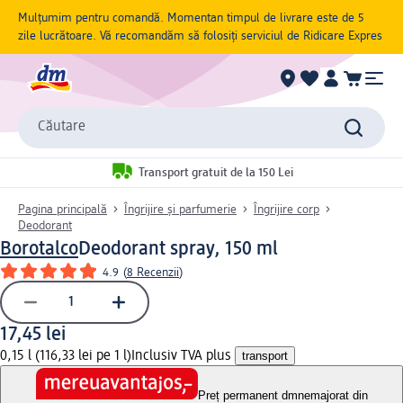
Mulțumim pentru comandă. Momentan timpul de livrare este de 5
zile lucrătoare. Vă recomandăm să folosiți serviciul de Ridicare Expres
Căutare
Transport gratuit de la 150 Lei
Pagina principală
Îngrijire și parfumerie
Îngrijire corp
Deodorant
Borotalco
Deodorant spray, 150 ml
4.9
(
8 Recenzii
)
17,45 lei
0,15 l (116,33 lei pe 1 l)
Inclusiv TVA plus
transport
Preț permanent dm
nemajorat din