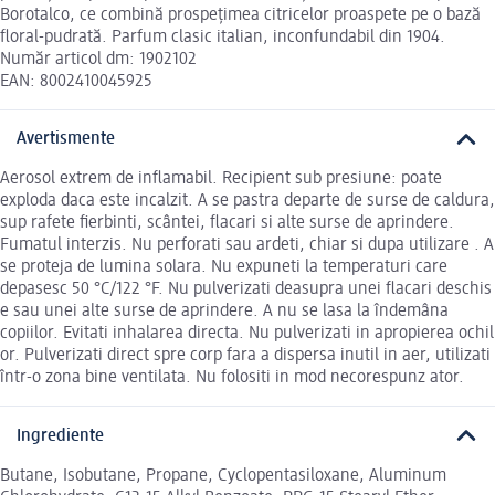
Borotalco, ce combină prospețimea citricelor proaspete pe o bază
floral-pudrată. Parfum clasic italian, inconfundabil din 1904.
Număr articol dm: 1902102
EAN: 8002410045925
Avertismente
Aerosol extrem de inflamabil. Recipient sub presiune: poate
exploda daca este incalzit. A se pastra departe de surse de caldura,
sup rafete fierbinti, scântei, flacari si alte surse de aprindere.
Fumatul interzis. Nu perforati sau ardeti, chiar si dupa utilizare . A
se proteja de lumina solara. Nu expuneti la temperaturi care
depasesc 50 °C/122 °F. Nu pulverizati deasupra unei flacari deschis
e sau unei alte surse de aprindere. A nu se lasa la îndemâna
copiilor. Evitati inhalarea directa. Nu pulverizati in apropierea ochil
or. Pulverizati direct spre corp fara a dispersa inutil in aer, utilizati
într-o zona bine ventilata. Nu folositi in mod necorespunz ator.
Ingrediente
Butane, Isobutane, Propane, Cyclopentasiloxane, Aluminum