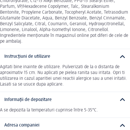
Chlorohydrate, C12-15 Alkyl Benzoate, PPG-15 Stearyl Ether,
Parfum, VP/Hexadecene Copolymer, Talc, Stearalkonium
Bentonite, Propylene Carbonate, Tocopheryl Acetate, Tetrasodium
Glutamate Diacetate, Aqua, Benzyl Benzoate, Benzyl Cinnamate,
Benzyl Salicylate, Citral, Coumarin, Geraniol, Hydroxycitronellal,
Limonene, Linalool, Alpha-Isomethyl Ionone, Citronellol.
Ingredientele menționate în magazinul online pot diferi de cele de
pe ambalaj.
Instrucțiuni de utilizare
Agitati bine inainte de utilizare. Pulverizati de la o distanta de
aproximativ 15 cm. Nu aplicati pe pielea ranita sau iritata. Opri ti
utilizarea in cazul aparitiei unei reactii alergice sau a unei iritatii.
Lasati sa se usuce dupa aplicare.
Informații de depozitare
A se depozita la temperaturi cuprinse între 5-35°C.
Adresa companiei