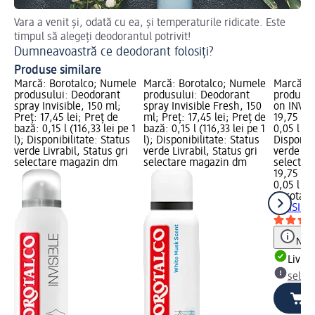
Vara a venit și, odată cu ea, și temperaturile ridicate. Este
De
timpul să alegeți deodorantul potrivit!
De
Dumneavoastră ce deodorant folosiți?
Produse similare
Marcă: Borotalco; Numele
Marcă: Borotalco; Numele
Marcă: B
produsului: Deodorant
produsului: Deodorant
produsul
spray Invisible, 150 ml;
spray Invisible Fresh, 150
on INVISI
Preț: 17,45 lei; Preț de
ml; Preț: 17,45 lei; Preț de
19,75 lei
bază: 0,15 l (116,33 lei pe 1
bază: 0,15 l (116,33 lei pe 1
0,05 l (39
l); Disponibilitate: Status
l); Disponibilitate: Status
Disponibi
verde Livrabil, Status gri
verde Livrabil, Status gri
verde Liv
selectare magazin dm
selectare magazin dm
selectar
19,75 lei
0,05 l (39
Borotalc
INVISIBL
Notă
Livrab
selec