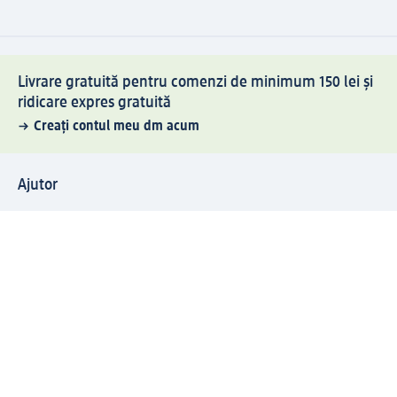
Livrare gratuită pentru comenzi de minimum 150 lei și
ridicare expres gratuită
Creați contul meu dm acum
Ajutor
Avantaje și Servicii
Relații clienți
Livrare și transport
Returnare și schimb
Compania dm
Compania
Responsabilitate
Carieră
Presă
Structura corporativă
Universul produselor dm