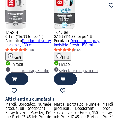
17,45 lei
17,45 lei
0,15 l (116,33 lei pe 1 l)
0,15 l (116,33 lei pe 1 l)
Borotalco
Deodorant spray
Borotalco
Deodorant spray
Invisible, 150 ml
Invisible Fresh, 150 ml
(38)
(28)
Notă
Notă
Livrabil
Livrabil
selectare magazin dm
selectare magazin dm
Alți clienți au cumpărat și
Marcă: Borotalco; Numele
Marcă: Borotalco; Numele
Marcă: B
produsului: Deodorant
produsului: Deodorant
produsul
Spray Invizibil Powder, 150
spray Invisible Fresh, 150
spray Inv
ml; Preț: 17,45 lei; Preț de
ml; Preț: 17,45 lei; Preț de
Preț: 17,