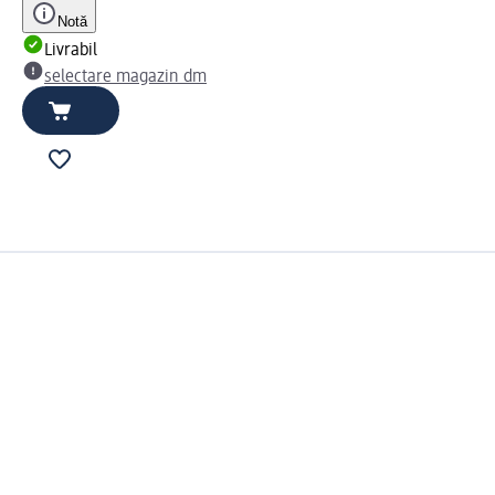
Notă
Livrabil
selectare magazin dm