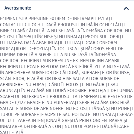
Avertismente
ECIPIENT SUB PRESIUNE EXTREM DE INFLAMABIL EVITAȚI
CONTACTUL CU OCHII. DACĂ PRODUSUL INTRĂ ÎN OCHI CLĂTIȚI
BINE CU APĂ CĂLDUȚĂ. A NU SE LASĂ LA ÎNDEMĂNA COPIILOR. NU
FOLOSIȚI ÎN SPAȚII ÎNCHISE ȘI NU INHALAȚI PRODUSUL. OPRIȚI
UTILIZAREA DACĂ APAR IRITAȚII. UTILIZAȚI DOAR CONFORM
INDICAȚIILOR. DEPOZITAȚI ÎN LOC USCAT ȘI RĂCOROS FERIT DE
LUMINA DIRECTĂ A SOARELUI. A NU SE LASĂ LA ÎNDEMĂNA
COPIILOR. RECIPIENT SUB PRESIUNE EXTREM DE INFLAMABIL.
RECIPIENTUL POATE EXPLODA DACĂ ESTE ÎNCĂLZIT. A NU SE LASĂ
ÎN APROPIEREA SURSELOR DE CĂLDURĂ, SUPRAFEȚELOR ÎNCINSE,
SCÂNTEILOR, FLACĂRILOR DESCHISE SAU A ALTOR SURSE DE
APRINDERE. NU FUMAȚI CÂND ÎL FOLOSIȚI. NU GĂURIȚI SAU
ARUNCAȚI ÎN FLACĂRĂ NICI DUPĂ FOLOSIRE. PROTEJAȚI DE LUMINA
SOARELUI. NU EXPUNEȚI PRODUSUL LA TEMPERATURI PESTE 50 DE
GRADE C/122 GRADE F. NU PULVERIZAȚI SPRE FLACĂRA DESCHISĂ
SAU ALTE SURSE DE APRINDERE. NU FOLOSIȚI LÂNGĂ ȘI NU PUNEȚI
TUBUL PE SUPRAFEȚE VOPSITE SAU POLISATE. NU INHALAȚI SPRAY-
UL. UTILIZAREA INTENȚIONATĂ GREȘITĂ PRIN CONCENTRAREA ȘI
INHALAREA DELIBERATĂ A CONȚINUTULUI POATE FI DĂUNĂTOARE
SAU LETALĂ.