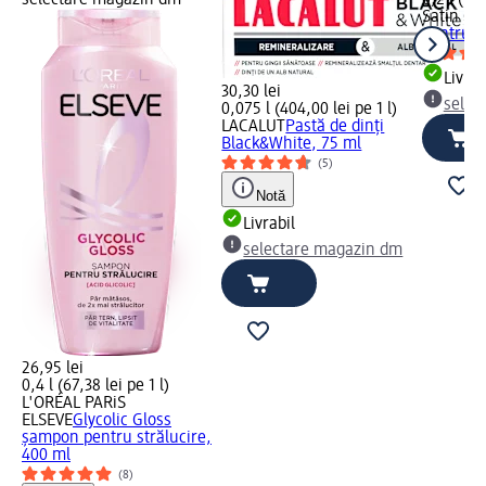
Satin Ca
pentru f
Livrab
30,30 lei
selec
0,075 l (404,00 lei pe 1 l)
LACALUT
Pastă de dinți
Black&White, 75 ml
(5)
Notă
Livrabil
selectare magazin dm
26,95 lei
0,4 l (67,38 lei pe 1 l)
L'ORÉAL PARiS
ELSEVE
Glycolic Gloss
șampon pentru strălucire,
400 ml
(8)