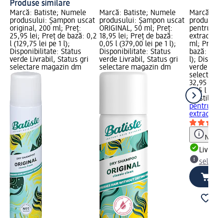
Produse similare
Marcă: Batiste; Numele
Marcă: Batiste; Numele
Marcă: R
produsului: Șampon uscat
produsului: Șampon uscat
produsul
original, 200 ml; Preț:
ORIGINAL, 50 ml; Preț:
pentru v
25,95 lei; Preț de bază: 0,2
18,95 lei; Preț de bază:
extract 
l (129,75 lei pe 1 l);
0,05 l (379,00 lei pe 1 l);
ml; Preț:
Disponibilitate: Status
Disponibilitate: Status
bază: 0,1
verde Livrabil, Status gri
verde Livrabil, Status gri
l); Dispo
selectare magazin dm
selectare magazin dm
verde Liv
selectar
32,95 lei
0,15 l (21
Reistill
Ș
pentru v
extract..
Notă
Livrab
selec