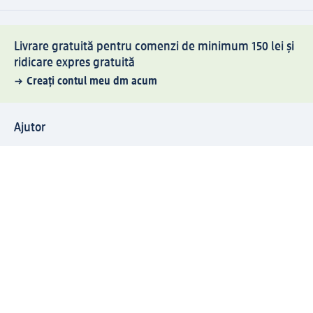
Livrare gratuită pentru comenzi de minimum 150 lei și
ridicare expres gratuită
Creați contul meu dm acum
Ajutor
Avantaje și Servicii
Relații clienți
Livrare și transport
Returnare și schimb
Compania dm
Compania
Responsabilitate
Carieră
Presă
Structura corporativă
Universul produselor dm
Lumea dm