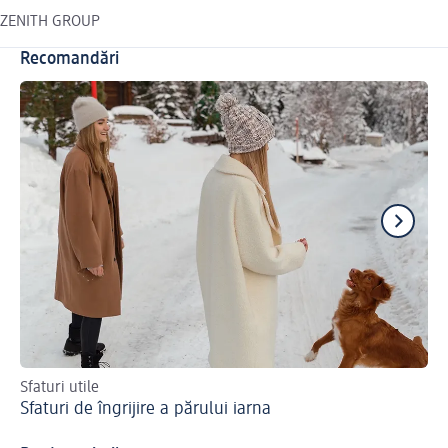
ZENITH GROUP
Recomandări
Sfaturi utile
Cum
Sfaturi de îngrijire a părului iarna
viu
Co