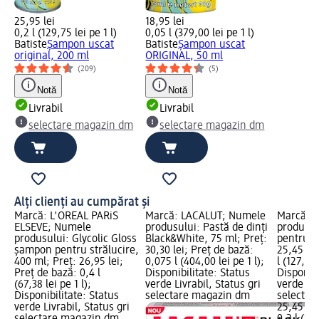
25,95 lei
18,95 lei
0,2 l (129,75 lei pe 1 l)
0,05 l (379,00 lei pe 1 l)
Batiste
Șampon uscat
Batiste
Șampon uscat
original, 200 ml
ORIGINAL, 50 ml
(209)
(5)
Notă
Notă
Livrabil
Livrabil
selectare magazin dm
selectare magazin dm
Alți clienți au cumpărat și
Marcă: L'ORÉAL PARiS
Marcă: LACALUT; Numele
Marcă: S
ELSEVE; Numele
produsului: Pastă de dinți
produsul
produsului: Glycolic Gloss
Black&White, 75 ml; Preț:
pentru f
șampon pentru strălucire,
30,30 lei; Preț de bază:
25,45 lei
400 ml; Preț: 26,95 lei;
0,075 l (404,00 lei pe 1 l);
l (127,25 
Preț de bază: 0,4 l
Disponibilitate: Status
Disponibi
(67,38 lei pe 1 l);
verde Livrabil, Status gri
verde Liv
Disponibilitate: Status
selectare magazin dm
selectar
verde Livrabil, Status gri
25,45 lei
selectare magazin dm
0,2 l (127