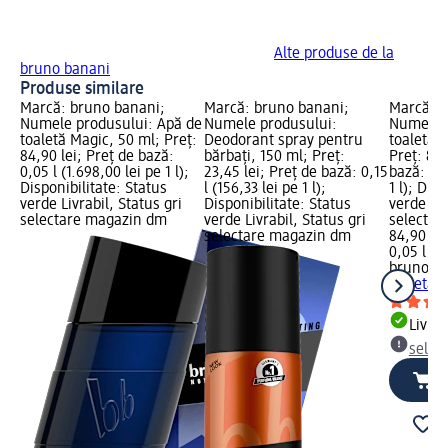
Alte produse de la
bruno banani
Produse similare
Marcă: bruno banani;
Marcă: bruno banani;
Marcă: b
Numele produsului: Apă de
Numele produsului:
Numele p
toaletă Magic, 50 ml; Preț:
Deodorant spray pentru
toaletă 
84,90 lei; Preț de bază:
bărbați, 150 ml; Preț:
Preț: 84,
0,05 l (1.698,00 lei pe 1 l);
23,45 lei; Preț de bază: 0,15
bază: 0,0
Disponibilitate: Status
l (156,33 lei pe 1 l);
1 l); Dis
verde Livrabil, Status gri
Disponibilitate: Status
verde Liv
selectare magazin dm
verde Livrabil, Status gri
selectar
selectare magazin dm
84,90 lei
0,05 l (1.
bruno b
toaletă 
Livrab
selec