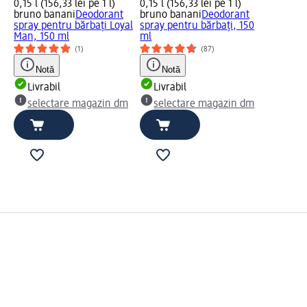
0,15 l (156,33 lei pe 1 l)
0,15 l (156,33 lei pe 1 l)
bruno banani
Deodorant
bruno banani
Deodorant
spray pentru bărbați Loyal
spray pentru bărbați, 150
Man, 150 ml
ml
(1)
(87)
Notă
Notă
Livrabil
Livrabil
selectare magazin dm
selectare magazin dm