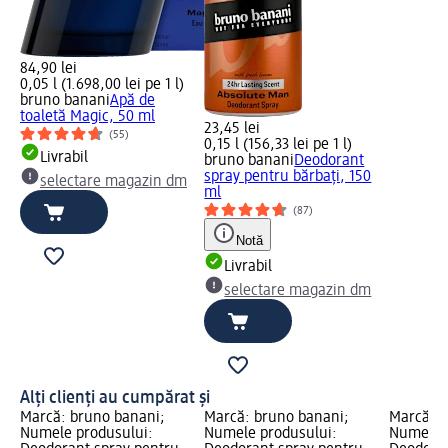
84,90 lei
0,05 l (1.698,00 lei pe 1 l)
bruno banani
Apă de
toaletă Magic, 50 ml
23,45 lei
(55)
0,15 l (156,33 lei pe 1 l)
Livrabil
bruno banani
Deodorant
spray pentru bărbați, 150
selectare magazin dm
ml
(87)
Notă
Livrabil
selectare magazin dm
Alți clienți au cumpărat și
Marcă: bruno banani;
Marcă: bruno banani;
Marcă: 
Numele produsului:
Numele produsului:
Numele p