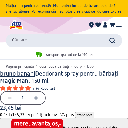
Mulțumim pentru comandă. Momentan timpul de livrare este de 5
zile lucrătoare. Vă recomandăm să folosiți serviciul de Ridicare Expres
Căutare
Transport gratuit de la 150 Lei
Pagina principală
Cosmetică bărbați
Corp
Deo
bruno banani
Deodorant spray pentru bărbați
Magic Man, 150 ml
5
(
4 Recenzii
)
23,45 lei
0,15 l (156,33 lei pe 1 l)
Inclusiv TVA plus
transport
Preț permanent dm
nemajorat din