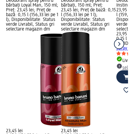
Deodorant spray pentru
Deodorant spray pentru
Deodoran
bărbați Loyal Man, 150 ml;
bărbați, 150 ml; Preț:
Instinct,
Preț: 23,45 lei; Preț de
23,45 lei; Preț de bază: 0,15
23,95 lei
bază: 0,15 l (156,33 lei pe 1
l (156,33 lei pe 1 l);
l (159,67 
l); Disponibilitate: Status
Disponibilitate: Status
Disponibi
verde Livrabil, Status gri
verde Livrabil, Status gri
verde Liv
selectare magazin dm
selectare magazin dm
selectar
23,95 lei
0,15 l (15
DAVID B
spray Bol
Livrab
selec
23,45 lei
23,45 lei