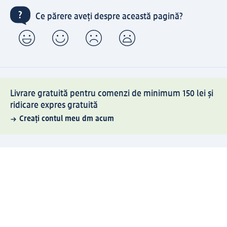
Ce părere aveți despre această pagină?
Livrare gratuită pentru comenzi de minimum 150 lei și
ridicare expres gratuită
Creați contul meu dm acum
Ajutor
Avantaje și Servicii
Relații clienți
Livrare și transport
Returnare și schimb
Compania dm