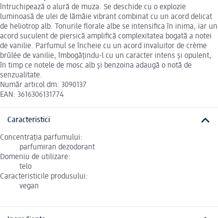
întruchipează o alură de muza. Se deschide cu o explozie
luminoasă de ulei de lămâie vibrant combinat cu un acord delicat
de heliotrop alb. Tonurile florale albe se intensifica în inima, iar un
acord suculent de piersică amplifică complexitatea bogată a notei
de vanilie. Parfumul se încheie cu un acord invaluitor de crème
brûlée de vanilie, îmbogățindu-l cu un caracter intens și opulent,
în timp ce notele de mosc alb și benzoina adaugă o notă de
senzualitate.
Număr articol dm: 3090137
EAN: 3616306131774
Caracteristici
Concentrația parfumului:
parfumiran dezodorant
Domeniu de utilizare:
telo
Caracteristicile produsului:
vegan