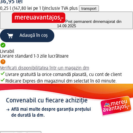
36,95 lei
0,25 l (147,80 lei pe 1 l)
Inclusiv TVA plus
transport
Preț permanent dm
nemajorat din
14.09.2025
Adaugă în coș
Livrabil
Livrare standard 1-3 zile lucrătoare
Verificați disponibilitatea într-un magazin dm
Livrare gratuită la orice comandă plasată, cu cont de client
Ridicare Expres din magazinul dm selectat în 60 minute.
Convenabil cu fiecare achiziție
Află mai multe despre garanția prețului
de durată la dm.