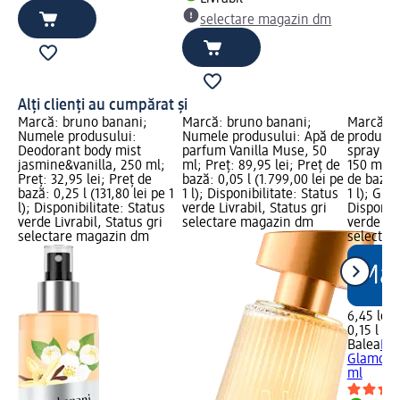
selectare magazin dm
Alți clienți au cumpărat și
Marcă: bruno banani;
Marcă: bruno banani;
Marcă: B
Numele produsului:
Numele produsului: Apă de
produsul
Deodorant body mist
parfum Vanilla Muse, 50
spray G
jasmine&vanilla, 250 ml;
ml; Preț: 89,95 lei; Preț de
150 ml; P
Preț: 32,95 lei; Preț de
bază: 0,05 l (1.799,00 lei pe
de bază: 
bază: 0,25 l (131,80 lei pe 1
1 l); Disponibilitate: Status
1 l); Gra
l); Disponibilitate: Status
verde Livrabil, Status gri
Disponibi
verde Livrabil, Status gri
selectare magazin dm
verde Liv
selectare magazin dm
selectar
6,45 lei
0,15 l (43
Balea
Deo
Glamoro
ml