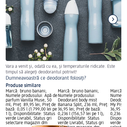
Vara a venit și, odată cu ea, și temperaturile ridicate. Este
De
timpul să alegeți deodorantul potrivit!
De
Dumneavoastră ce deodorant folosiți?
Produse similare
Marcă: bruno banani;
Marcă: bruno banani;
Marcă: b
Numele produsului: Apă de
Numele produsului:
Numele p
parfum Vanilla Muse, 50
Deodorant body mist
Deodoran
ml; Preț: 89,95 lei; Preț de
Banana Split, 236 ml; Preț:
My Pistac
bază: 0,05 l (1.799,00 lei pe
36,95 lei; Preț de bază:
36,95 lei
1 l); Disponibilitate: Status
0,236 l (156,57 lei pe 1 l);
0,236 l (1
verde Livrabil, Status gri
Disponibilitate: Status
Disponibi
selectare magazin dm
verde Livrabil, Status gri
verde Liv