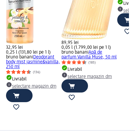
Livrab
selec
89,95 lei
32,95 lei
0,05 l (1.799,00 lei pe 1 l)
0,25 l (131,80 lei pe 1 l)
bruno banani
Apă de
bruno banani
Deodorant
parfum Vanilla Muse, 50 ml
body mist jasmine&vanilla,
(185)
250 ml
Livrabil
(136)
selectare magazin dm
Livrabil
selectare magazin dm