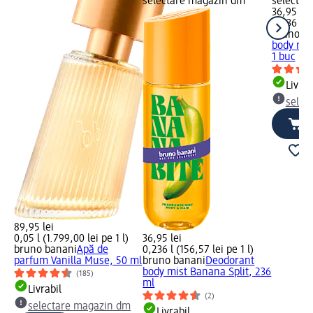
selectare magazin dm
selectar
36,95 lei
0,236 l (1
bruno b
body mis
1 buc
Livrab
selec
89,95 lei
0,05 l (1.799,00 lei pe 1 l)
36,95 lei
bruno banani
Apă de
0,236 l (156,57 lei pe 1 l)
parfum Vanilla Muse, 50 ml
bruno banani
Deodorant
body mist Banana Split, 236
(185)
ml
Livrabil
(2)
selectare magazin dm
Livrabil