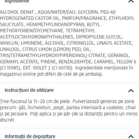
Ingrediente
ALCOHOL DENAT., AQUA/WATER/EAU, GLYCERIN, PEG-40
HYDROGENATED CASTOR OIL, PARFUM/FRAGRANCE, ETHYLHEXYL
SALICYLATE, HEXAMETHYLINDANOPYRAN, BUTYL
METHOXYDIBENZOYLMETHANE, TETRAMETHYL
ACETYLOCTAHYDRONAPHTHALENES, DIPROPYLENE GLYCOL,
VANILLIN, LIMONENE, ALCOHOL, CITRONELLOL, LINALYL ACETATE,
LINALOOL, CITRUS LIMON (LEMON) PEEL OIL,
TRIS(TETRAMETHYLHYDROXYPIPERIDINOL) CITRATE, GERANIOL,
GERANYL ACETATE, PINENE, BENZALDEHYDE, CARAMEL, YELLOW 6
(CI 15985), EXT. VIOLET 2 (CI 60730). Ingredientele menționate în
magazinul online pot diferi de cele de pe ambalaj.
Instrucțiuni de utilizare
Ține flaconul la 15–20 cm de piele. Pulverizează generos pe zone
precum: gât, încheieturi, piept, partea interioară a coatelor, chiar
și pe picioare. Poți aplica și pe păr (de la distanță) pentru un miros
discret.
Informații de depozitare