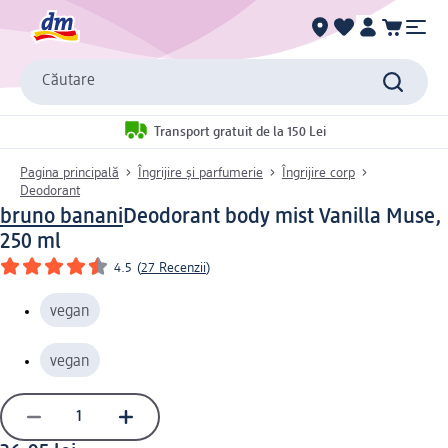
Căutare
Transport gratuit de la 150 Lei
Pagina principală
Îngrijire și parfumerie
Îngrijire corp
Deodorant
bruno banani
Deodorant body mist Vanilla Muse,
250 ml
4.5
(
27 Recenzii
)
vegan
vegan