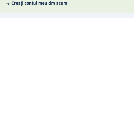
Creați contul meu dm acum
Ajutor
Avantaje și Servicii
Relații clienți
Livrare și transport
Returnare și schimb
Compania dm
Compania
Responsabilitate
Carieră
Presă
Structura corporativă
Universul produselor dm
Lumea dm