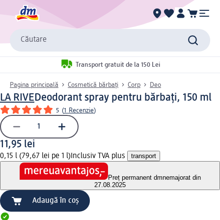
Căutare
Transport gratuit de la 150 Lei
Pagina principală
Cosmetică bărbați
Corp
Deo
LA RIVE
Deodorant spray pentru bărbați, 150 ml
5
(
1 Recenzie
)
11,95 lei
0,15 l (79,67 lei pe 1 l)
Inclusiv TVA plus
transport
Preț permanent dm
nemajorat din
27.08.2025
Adaugă în coș