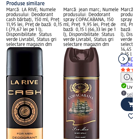
Produse similare
Marcă: LA RIVE; Numele
Marcă: jean marc; Numele
Marcă: 
produsului: Deodorant
produsului: Deodorant
produsul
cash bărbați, 150 ml; Preț:
spray COPACABANA, 150
spray ga
11,95 lei; Preț de bază: 0,15
ml; Preț: 9,95 lei; Preț de
ml; Preț:
l (79,67 lei pe 1 l);
bază: 0,15 l (66,33 lei pe 1
bază: 0,1
Disponibilitate: Status
l); Disponibilitate: Status
l); Dispo
verde Livrabil, Status gri
verde Livrabil, Status gri
verde Liv
selectare magazin dm
selectare magazin dm
selectar
14,45 lei
0,15 l (96
STR8
Deo
bărbați,
Notă
Livrab
selec