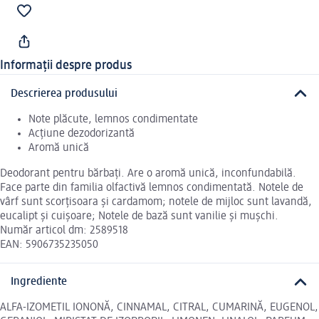
Informații despre produs
Descrierea produsului
Note plăcute, lemnos condimentate
Acțiune dezodorizantă
Aromă unică
Deodorant pentru bărbați. Are o aromă unică, inconfundabilă.
Face parte din familia olfactivă lemnos condimentată. Notele de
vârf sunt scorțisoara și cardamom; notele de mijloc sunt lavandă,
eucalipt și cuișoare; Notele de bază sunt vanilie și mușchi.
Număr articol dm: 2589518
EAN: 5906735235050
Ingrediente
ALFA-IZOMETIL IONONĂ, CINNAMAL, CITRAL, CUMARINĂ, EUGENOL,