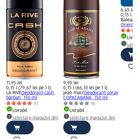
6,45 lei
0,15 l (43
Balea
Deo
Oriental
Livrab
selec
11,95 lei
9,95 lei
0,15 l (79,67 lei pe 1 l)
0,15 l (66,33 lei pe 1 l)
LA RIVE
Deodorant cash
jean marc
Deodorant spray
bărbați, 150 ml
COPACABANA, 150 ml
(1)
(0)
Livrabil
Livrabil
selectare magazin dm
selectare magazin dm