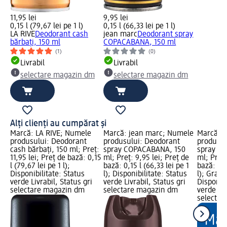
11,95 lei
9,95 lei
0,15 l (79,67 lei pe 1 l)
0,15 l (66,33 lei pe 1 l)
LA RIVE
Deodorant cash
jean marc
Deodorant spray
bărbați, 150 ml
COPACABANA, 150 ml
(1)
(0)
Livrabil
Livrabil
selectare magazin dm
selectare magazin dm
Alți clienți au cumpărat și
Marcă: LA RIVE; Numele
Marcă: jean marc; Numele
Marcă: B
produsului: Deodorant
produsului: Deodorant
produsul
cash bărbați, 150 ml; Preț:
spray COPACABANA, 150
spray Or
11,95 lei; Preț de bază: 0,15
ml; Preț: 9,95 lei; Preț de
ml; Preț:
l (79,67 lei pe 1 l);
bază: 0,15 l (66,33 lei pe 1
bază: 0,1
Disponibilitate: Status
l); Disponibilitate: Status
l); Graf
verde Livrabil, Status gri
verde Livrabil, Status gri
Disponibi
selectare magazin dm
selectare magazin dm
verde Liv
selectar