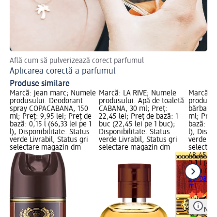
Află cum să pulverizează corect parfumul
Aplicarea corectă a parfumul
Produse similare
Marcă: jean marc; Numele
Marcă: LA RIVE; Numele
Marcă: 
produsului: Deodorant
produsului: Apă de toaletă
produsul
spray COPACABANA, 150
CABANA, 30 ml; Preț:
bărbați 
ml; Preț: 9,95 lei; Preț de
22,45 lei; Preț de bază: 1
ml; Preț:
bază: 0,15 l (66,33 lei pe 1
buc (22,45 lei pe 1 buc);
bază: 0,1
l); Disponibilitate: Status
Disponibilitate: Status
l); Dispo
verde Livrabil, Status gri
verde Livrabil, Status gri
verde Liv
selectare magazin dm
selectare magazin dm
selectar
48,45 lei
0,1 l (484
jean ma
bărbați 
ml
Notă