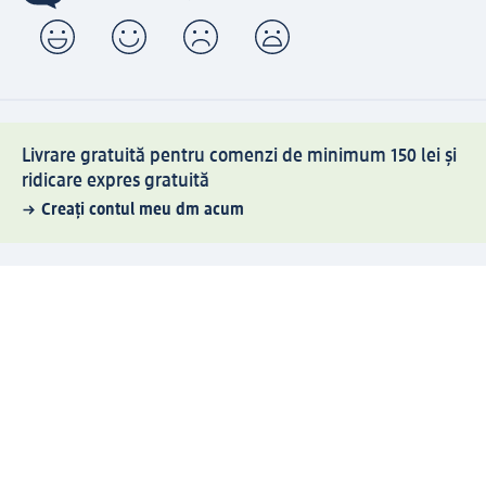
Livrare gratuită pentru comenzi de minimum 150 lei și
ridicare expres gratuită
Creați contul meu dm acum
Ajutor
Avantaje și Servicii
Relații clienți
Livrare și transport
Returnare și schimb
Compania dm
Compania
Responsabilitate
Carieră
Presă