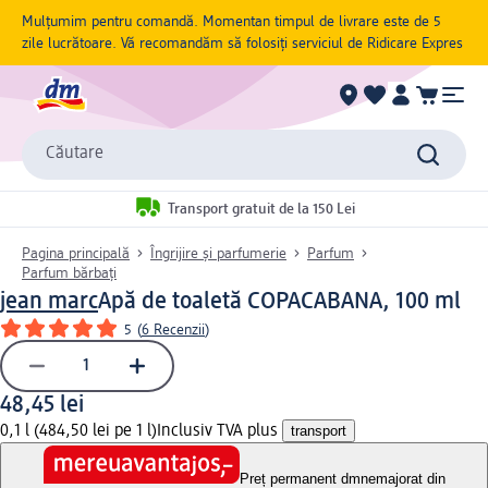
Mulțumim pentru comandă. Momentan timpul de livrare este de 5
zile lucrătoare. Vă recomandăm să folosiți serviciul de Ridicare Expres
Căutare
Transport gratuit de la 150 Lei
Pagina principală
Îngrijire și parfumerie
Parfum
Parfum bărbați
jean marc
Apă de toaletă COPACABANA, 100 ml
5
(
6 Recenzii
)
48,45 lei
0,1 l (484,50 lei pe 1 l)
Inclusiv TVA plus
transport
Preț permanent dm
nemajorat din