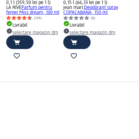
0,1 l (359,50 lei pe 1 l)
0,15 l (66,33 lei pe 1 l)
LA RIVE
Parfum pentru
jean marc
Deodorant spray
femei Miss dream, 100 ml
COPACABANA, 150 ml
(139)
(0)
Livrabil
Livrabil
selectare magazin dm
selectare magazin dm