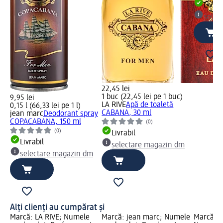
Livrab
selec
22,45 lei
1 buc (22,45 lei pe 1 buc)
9,95 lei
LA RIVE
Apă de toaletă
0,15 l (66,33 lei pe 1 l)
CABANA, 30 ml
jean marc
Deodorant spray
COPACABANA, 150 ml
(0)
(0)
Livrabil
Livrabil
selectare magazin dm
selectare magazin dm
Alți clienți au cumpărat și
Marcă: LA RIVE; Numele
Marcă: jean marc; Numele
Marcă: 