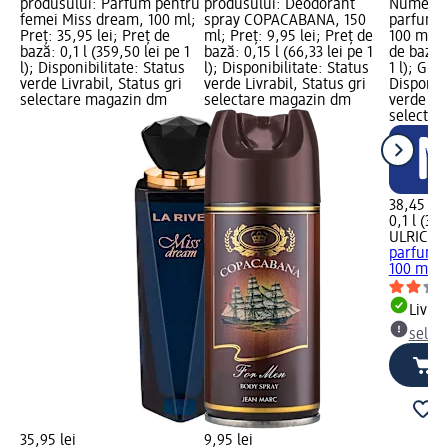
produsului: Parfum pentru
produsului: Deodorant
Numele p
femei Miss dream, 100 ml;
spray COPACABANA, 150
parfum V
Preț: 35,95 lei; Preț de
ml; Preț: 9,95 lei; Preț de
100 ml; P
bază: 0,1 l (359,50 lei pe 1
bază: 0,15 l (66,33 lei pe 1
de bază: 
l); Disponibilitate: Status
l); Disponibilitate: Status
1 l); Gra
verde Livrabil, Status gri
verde Livrabil, Status gri
Disponibi
selectare magazin dm
selectare magazin dm
verde Liv
selectar
38,45 lei
0,1 l (384
ULRIC D
parfum V
100 ml
Livrab
selec
35,95 lei
9,95 lei