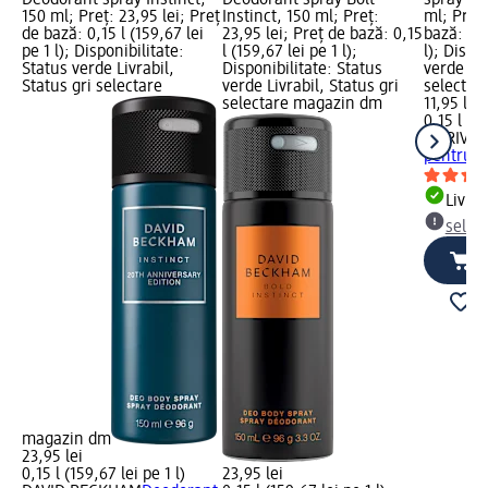
Deodorant spray Instinct,
Deodorant spray Bolt
spray pe
150 ml; Preț: 23,95 lei; Preț
Instinct, 150 ml; Preț:
ml; Preț:
de bază: 0,15 l (159,67 lei
23,95 lei; Preț de bază: 0,15
bază: 0,1
pe 1 l); Disponibilitate:
l (159,67 lei pe 1 l);
l); Dispo
Status verde Livrabil,
Disponibilitate: Status
verde Liv
Status gri selectare
verde Livrabil, Status gri
selectar
selectare magazin dm
11,95 lei
0,15 l (79
LA RIVE
D
pentru b
Livrab
selec
magazin dm
23,95 lei
0,15 l (159,67 lei pe 1 l)
23,95 lei