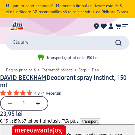
Mulțumim pentru comandă. Momentan timpul de livrare este de 5
zile lucrătoare. Vă recomandăm să folosiți serviciul de Ridicare Expres
Căutare
Transport gratuit de la 150 Lei
Pagina principală
Cosmetică bărbați
Corp
Deo
DAVID BECKHAM
Deodorant spray Instinct, 150
ml
4.8
(
4 Recenzii
)
23,95 lei
0,15 l (159,67 lei pe 1 l)
Inclusiv TVA plus
transport
Preț permanent dm
nemajorat din