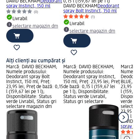
DAVID BECKHAM
Deodorant
0,15 l (159,67 lei pe 1 l)
spray Instinct, 150 ml
DAVID BECKHAM
Deodorant
spray Bolt Instinct, 150 ml
(0)
(1)
Livrabil
Livrabil
selectare magazin dm
selectare magazin dm
Alți clienți au cumpărat și
Marcă: DAVID BECKHAM;
Marcă: DAVID BECKHAM;
Marcă: 
Numele produsului:
Numele produsului:
Numele p
Deodorant spray Bolt
Deodorant spray Instinct,
Deodoran
Instinct, 150 ml; Preț:
150 ml; Preț: 23,95 lei; Preț
BLUE, 15
23,95 lei; Preț de bază: 0,15
de bază: 0,15 l (159,67 lei
23,95 lei
l (159,67 lei pe 1 l);
pe 1 l); Disponibilitate:
l (159,67 
Disponibilitate: Status
Status verde Livrabil,
Disponibi
verde Livrabil, Status gri
Status gri selectare
verde Liv
selectare magazin dm
selectar
23,95 lei
0,15 l (15
DAVID B
spray Cl