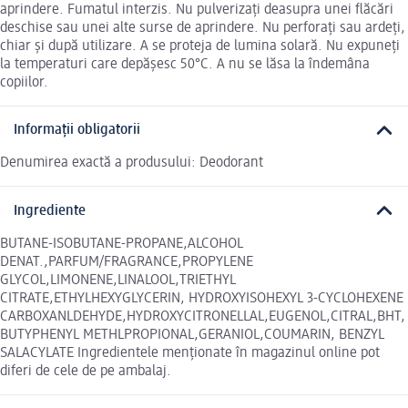
aprindere. Fumatul interzis. Nu pulverizaţi deasupra unei flăcări
deschise sau unei alte surse de aprindere. Nu perforați sau ardeți,
chiar și după utilizare. A se proteja de lumina solară. Nu expuneţi
la temperaturi care depăşesc 50°C. A nu se lăsa la îndemâna
copiilor.
Informații obligatorii
Denumirea exactă a produsului: Deodorant
Ingrediente
BUTANE-ISOBUTANE-PROPANE,ALCOHOL
DENAT.,PARFUM/FRAGRANCE,PROPYLENE
GLYCOL,LIMONENE,LINALOOL,TRIETHYL
CITRATE,ETHYLHEXYGLYCERIN, HYDROXYISOHEXYL 3-CYCLOHEXENE
CARBOXANLDEHYDE,HYDROXYCITRONELLAL,EUGENOL,CITRAL,BHT,
BUTYPHENYL METHLPROPIONAL,GERANIOL,COUMARIN, BENZYL
SALACYLATE Ingredientele menționate în magazinul online pot
diferi de cele de pe ambalaj.