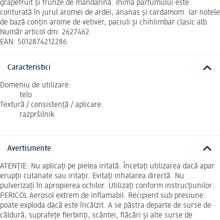
grapefruit și frunze de mandarină. Inima parfumului este
conturată în jurul aromei de ardei, ananas și cardamom. Iar notele
de bază conțin arome de vetiver, paciuli și chihlimbar clasic alb.
Număr articol dm: 2627462
EAN: 5012874212286
Caracteristici
Domeniu de utilizare:
telo
Textură / consistență / aplicare:
razpršilnik
Avertismente
ATENȚIE: Nu aplicaţi pe pielea iritată. Încetaţi utilizarea dacă apar
erupţii cutanate sau iritaţii. Evitaţi inhalarea directă. Nu
pulverizaţi în apropierea ochilor. Utilizaţi conform instrucţiunilor.
PERICOL Aerosol extrem de inflamabil. Recipient sub presiune:
poate exploda dacă este încălzit. A se păstra departe de surse de
căldură, suprafețe fierbinți, scântei, flăcări și alte surse de