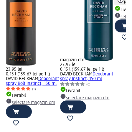
Notă
Livrab
selec
magazin dm
23,95 lei
23,95 lei
0,15 l (159,67 lei pe 1 l)
0,15 l (159,67 lei pe 1 l)
DAVID BECKHAM
Deodorant
DAVID BECKHAM
Deodorant
spray Instinct, 150 ml
spray Bolt Instinct, 150 ml
(0)
(1)
Livrabil
Livrabil
selectare magazin dm
selectare magazin dm