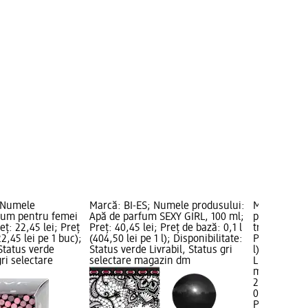
; Numele
Marcă: BI-ES; Numele produsului:
Marcă: Pur
fum pentru femei
Apă de parfum SEXY GIRL, 100 ml;
produsului: 
eț: 22,45 lei; Preț
Preț: 40,45 lei; Preț de bază: 0,1 l
trandafir, 50
2,45 lei pe 1 buc);
(404,50 lei pe 1 l); Disponibilitate:
Preț de bază
 Status verde
Status verde Livrabil, Status gri
l); Disponib
gri selectare
selectare magazin dm
Livrabil, St
magazin d
21,95 lei
0,05 l (439,0
Purarom
Apă