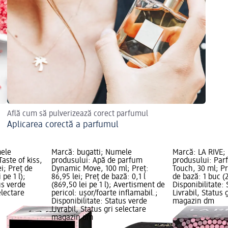
Află cum să pulverizează corect parfumul
Aplicarea corectă a parfumul
mele
Marcă: bugatti; Numele
Marcă: LA RIVE
aste of kiss,
produsului: Apă de parfum
produsului: Par
ei; Preț de
Dynamic Move, 100 ml; Preț:
Touch, 30 ml; Pr
 pe 1 l);
86,95 lei; Preț de bază: 0,1 l
de bază: 1 buc (2
us verde
(869,50 lei pe 1 l); Avertisment de
Disponibilitate:
electare
pericol: ușor/foarte inflamabil.;
Livrabil, Status 
Disponibilitate: Status verde
magazin dm
Livrabil, Status gri selectare
magazin dm