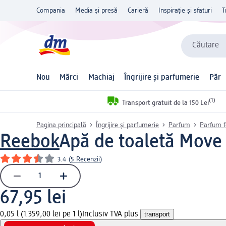
Compania
Media și presă
Carieră
Inspirație și sfaturi
T
Căutare
Nou
Mărci
Machiaj
Îngrijire și parfumerie
Păr
(1)
Transport gratuit de la 150 Lei
Pagina principală
Îngrijire și parfumerie
Parfum
Parfum 
Reebok
Apă de toaletă Move 
3.4
(
5 Recenzii
)
67,95 lei
0,05 l (1.359,00 lei pe 1 l)
Inclusiv TVA plus
transport