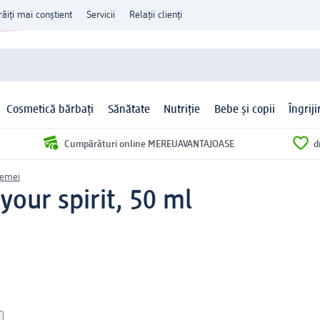
răiți mai conștient
Servicii
Relații clienți
Cosmetică bărbați
Sănătate
Nutriție
Bebe și copii
Îngrij
Cumpărături online MEREUAVANTAJOASE
d
femei
your spirit, 50 ml