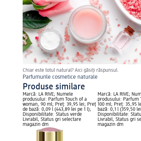
Chiar este totul natural? Aici găsiți răspunsul.
Parfumurile cosmetice naturale
Produse similare
Marcă: LA RIVE; Numele
Marcă: LA RIVE; Nu
produsului: Parfum Touch of a
produsului: Parfum T
woman, 90 ml; Preț: 39,95 lei; Preț
100 ml; Preț: 35,95 l
de bază: 0,09 l (443,89 lei pe 1 l);
bază: 0,1 l (359,50 lei
Disponibilitate: Status verde
Disponibilitate: Stat
Livrabil, Status gri selectare
Livrabil, Status gri s
magazin dm
magazin dm