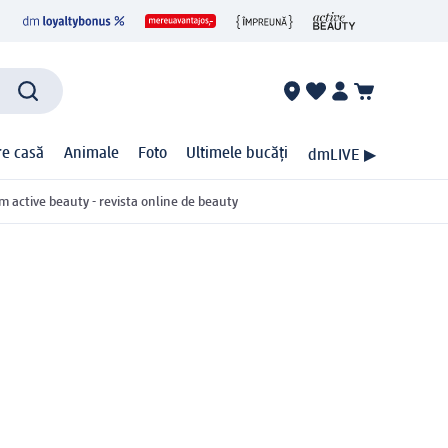
ire casă
Animale
Foto
Ultimele bucăți
dmLIVE ▶
m active beauty - revista online de beauty