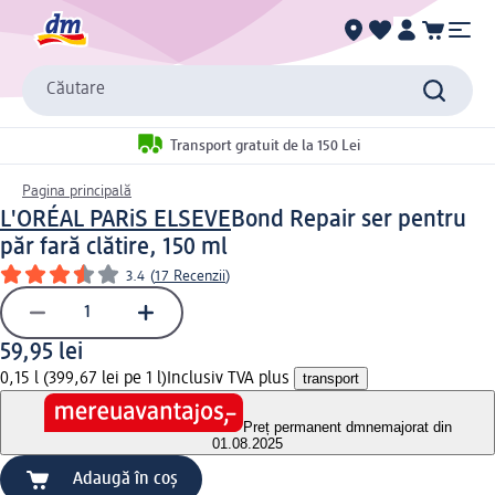
Căutare
Transport gratuit de la 150 Lei
Pagina principală
L'ORÉAL PARiS ELSEVE
Bond Repair ser pentru
păr fară clătire, 150 ml
3.4
(
17 Recenzii
)
59,95 lei
0,15 l (399,67 lei pe 1 l)
Inclusiv TVA plus
transport
Preț permanent dm
nemajorat din
01.08.2025
Adaugă în coș