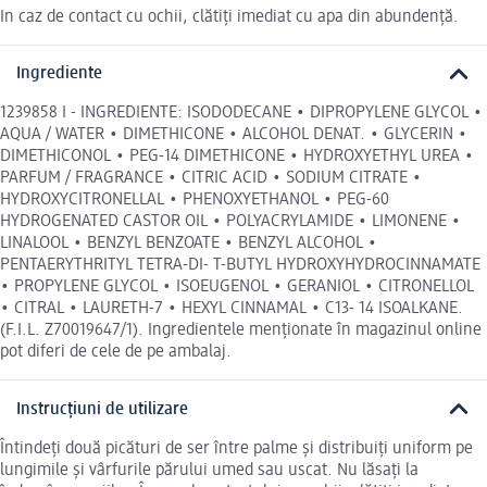
In caz de contact cu ochii, clătiți imediat cu apa din abundență.
Ingrediente
1239858 I - INGREDIENTE: ISODODECANE • DIPROPYLENE GLYCOL •
AQUA / WATER • DIMETHICONE • ALCOHOL DENAT. • GLYCERIN •
DIMETHICONOL • PEG-14 DIMETHICONE • HYDROXYETHYL UREA •
PARFUM / FRAGRANCE • CITRIC ACID • SODIUM CITRATE •
HYDROXYCITRONELLAL • PHENOXYETHANOL • PEG-60
HYDROGENATED CASTOR OIL • POLYACRYLAMIDE • LIMONENE •
LINALOOL • BENZYL BENZOATE • BENZYL ALCOHOL •
PENTAERYTHRITYL TETRA-DI- T-BUTYL HYDROXYHYDROCINNAMATE
• PROPYLENE GLYCOL • ISOEUGENOL • GERANIOL • CITRONELLOL
• CITRAL • LAURETH-7 • HEXYL CINNAMAL • C13- 14 ISOALKANE.
(F.I.L. Z70019647/1). Ingredientele menționate în magazinul online
pot diferi de cele de pe ambalaj.
Instrucțiuni de utilizare
Întindeți două picături de ser între palme și distribuiți uniform pe
lungimile și vârfurile părului umed sau uscat. Nu lăsați la