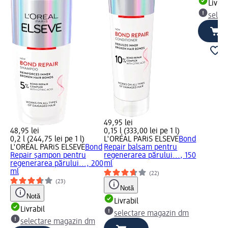
Livrab
selec
49,95 lei
48,95 lei
0,15 l (333,00 lei pe 1 l)
0,2 l (244,75 lei pe 1 l)
L'ORÉAL PARiS ELSEVE
Bond
L'ORÉAL PARiS ELSEVE
Bond
Repair balsam pentru
Repair șampon pentru
regenerarea părului..., 150
regenerarea părului..., 200
ml
ml
(22)
(23)
Notă
Notă
Livrabil
Livrabil
selectare magazin dm
selectare magazin dm