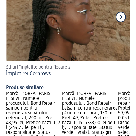
Stiluri împletite pentru fiecare zi
Cu
Împletirei Cornrows
Ad
Produse similare
Marcă: L'ORÉAL PARiS
Marcă: L'ORÉAL PARiS
Marcă: 
ELSEVE; Numele
ELSEVE; Numele
produsulu
produsului: Bond Repair
produsului: Bond Repair
repair &
șampon pentru
balsam pentru regenerarea
Protein R
regenerarea părului
părului deteriorat, 150 ml;
59,95 lei
deteriorat, 200 ml; Preț:
Preț: 49,95 lei; Preț de
0,05 l (1.
48,95 lei; Preț de bază: 0,2
bază: 0,15 l (333,00 lei pe 1
Disponibi
l (244,75 lei pe 1 l);
l); Disponibilitate: Status
verde Liv
Disponibilitate: Status
verde Livrabil, Status gri
selectar