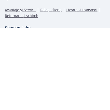
Avantaje și Servicii
Relații clienți
Livrare și transport
Returnare și schimb
Compania dm
Compania
Responsabilitate
Carieră
Presă
Structura corporativă
Universul produselor dm
Lumea dm
Metode de plată