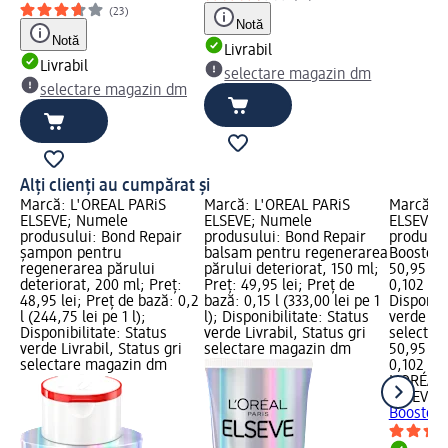
(23)
Notă
Notă
Livrabil
Livrabil
selectare magazin dm
selectare magazin dm
Alți clienți au cumpărat și
Marcă: L'ORÉAL PARiS
Marcă: L'ORÉAL PARiS
Marcă: L
ELSEVE; Numele
ELSEVE; Numele
ELSEVE;
produsului: Bond Repair
produsului: Bond Repair
produsul
șampon pentru
balsam pentru regenerarea
Booster, 
regenerarea părului
părului deteriorat, 150 ml;
50,95 lei
deteriorat, 200 ml; Preț:
Preț: 49,95 lei; Preț de
0,102 l (4
48,95 lei; Preț de bază: 0,2
bază: 0,15 l (333,00 lei pe 1
Disponibi
l (244,75 lei pe 1 l);
l); Disponibilitate: Status
verde Liv
Disponibilitate: Status
verde Livrabil, Status gri
selectar
verde Livrabil, Status gri
selectare magazin dm
50,95 lei
selectare magazin dm
0,102 l (4
L'ORÉAL 
ELSEVE
S
Booster,