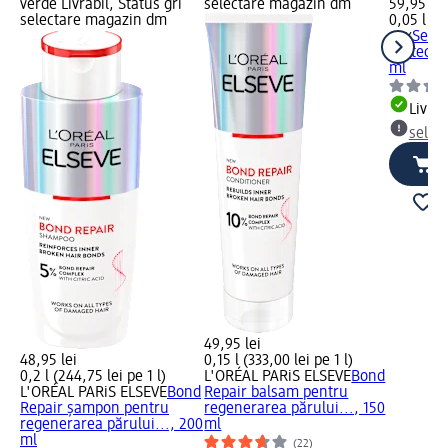
verde Livrabil, Status gri
selectare magazin dm
59,95 lei
selectare magazin dm
0,05 l (1.
ogx
Ser s
protect 
ml
Livrab
selec
49,95 lei
48,95 lei
0,15 l (333,00 lei pe 1 l)
0,2 l (244,75 lei pe 1 l)
L'ORÉAL PARiS ELSEVE
Bond
L'ORÉAL PARiS ELSEVE
Bond
Repair balsam pentru
Repair șampon pentru
regenerarea părului..., 150
regenerarea părului..., 200
ml
ml
(22)