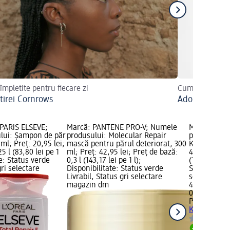
 împletite pentru fiecare zi
Cum alegeți cel
tirei Cornrows
Adorăm uleiu
PARiS ELSEVE;
Marcă: PANTENE PRO-V; Numele
Marcă: PAN
lui: Şampon de păr
produsului: Molecular Repair
produsului:
 ml; Preț: 20,95 lei;
mască pentru părul deteriorat, 300
Keratin Prot
5 l (83,80 lei pe 1
ml; Preț: 42,95 lei; Preț de bază:
42,95 lei; P
te: Status verde
0,3 l (143,17 lei pe 1 l);
(143,17 lei p
gri selectare
Disponibilitate: Status verde
Status verde
Livrabil, Status gri selectare
selectare 
magazin dm
42,95 lei
0,3 l (143,17 
PANTENE P
Keratin Pro