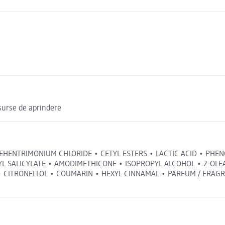
e surse de aprindere
 BEHENTRIMONIUM CHLORIDE • CETYL ESTERS • LACTIC ACID • PHE
YL SALICYLATE • AMODIMETHICONE • ISOPROPYL ALCOHOL • 2-OLE
ITRONELLOL • COUMARIN • HEXYL CINNAMAL • PARFUM / FRAGRANCE 