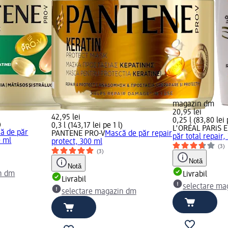
magazin dm
20,95 lei
42,95 lei
0,25 l (83,80 lei 
)
0,3 l (143,17 lei pe 1 l)
L'ORÉAL PARiS 
ă de păr
PANTENE PRO-V
Mască de păr repair
păr total repair,
0 ml
protect, 300 ml
(3)
(3)
Notă
Notă
n dm
Livrabil
Livrabil
selectare ma
selectare magazin dm