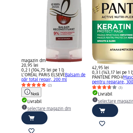
magazin dm
20,95 lei
42,95 lei
0,2 l (104,75 lei pe 1 l)
0,3 l (143,17 lei pe 1 l
L'ORÉAL PARiS ELSEVE
Balsam de
PANTENE PRO-V
Masc
păr total repair, 200 ml
pentru reparare, 30
(2)
(3)
Notă
Livrabil
selectare magazi
Livrabil
selectare magazin dm