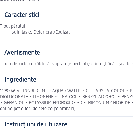
Caracteristici
Tipul părului:
suhi lasje, Deteriorat/Epuizat
Avertismente
Țineti departe de căldură, suprafețe fierbinți,scântei,flăcări și alt
Ingrediente
1199566 A - INGREDIENTE: AQUA / WATER • CETEARYL ALCOHOL •
DIGLUCONATE • LIMONENE • LINALOOL • BENZYL ALCOHOL • BENZ
• GERANIOL • POTASSIUM HYDROXIDE • CETRIMONIUM CHLORIDE • C
online pot diferi de cele de pe ambalaj.
Instrucțiuni de utilizare