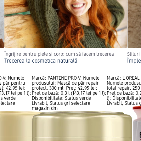
Îngrijire pentru piele și corp: cum să facem trecerea
Stiluri
Trecerea la cosmetica naturală
Împle
O-V; Numele
Marcă: PANTENE PRO-V; Numele
Marcă: L'ORÉAL 
e păr pentru
produsului: Mască de păr repair
Numele produsu
ț: 42,95 lei;
protect, 300 ml; Preț: 42,95 lei;
total repair, 250
3,17 lei pe 1 l);
Preț de bază: 0,3 l (143,17 lei pe 1 l);
Preț de bază: 0,2
us verde
Disponibilitate: Status verde
l); Disponibilita
electare
Livrabil, Status gri selectare
Livrabil, Status 
magazin dm