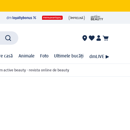
ire casă
Animale
Foto
Ultimele bucăți
dmLIVE ▶
m active beauty - revista online de beauty