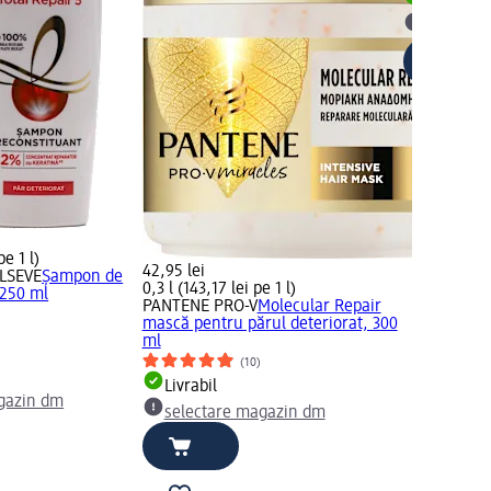
Livrabil
selectar
pe 1 l)
42,95 lei
ELSEVE
Şampon de
0,3 l (143,17 lei pe 1 l)
 250 ml
PANTENE PRO-V
Molecular Repair
mască pentru părul deteriorat, 300
ml
(10)
Livrabil
gazin dm
selectare magazin dm