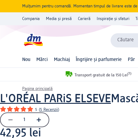
Mulțumim pentru comandă. Momentan timpul de livrare este de 5 
Compania
Media și presă
Carieră
Inspirație și sfaturi
T
Căutare
Nou
Mărci
Machiaj
Îngrijire și parfumerie
Păr
(1)
Transport gratuit de la 150 Lei
Pagina principală
L'ORÉAL PARiS ELSEVE
Mască
5
(
5 Recenzii
)
42,95 lei