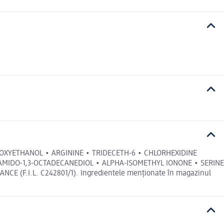
NOXYETHANOL • ARGININE • TRIDECETH-6 • CHLORHEXIDINE
AMIDO-1,3-OCTADECANEDIOL • ALPHA-ISOMETHYL IONONE • SERINE
(F.I.L. C242801/1). Ingredientele menționate în magazinul