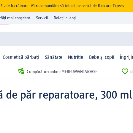
zile lucrătoare. Vă recomandăm să folosiți serviciul de Ridicare Expres
răiți mai conștient
Servicii
Relații clienți
Cosmetică bărbați
Sănătate
Nutriție
Bebe și copii
Îngrij
Cumpărături online MEREUAVANTAJOASE
d
 de păr reparatoare, 300 ml