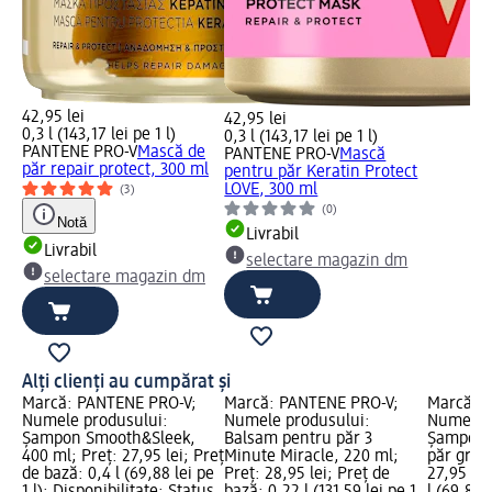
42,95 lei
42,95 lei
0,3 l (143,17 lei pe 1 l)
0,3 l (143,17 lei pe 1 l)
PANTENE PRO-V
Mască de
PANTENE PRO-V
Mască
păr repair protect, 300 ml
pentru păr Keratin Protect
LOVE, 300 ml
(3)
(0)
Notă
Livrabil
Livrabil
selectare magazin dm
selectare magazin dm
Alți clienți au cumpărat și
Marcă: PANTENE PRO-V;
Marcă: PANTENE PRO-V;
Marcă: 
Numele produsului:
Numele produsului:
Numele p
Șampon Smooth&Sleek,
Balsam pentru păr 3
Şampon 
400 ml; Preț: 27,95 lei; Preț
Minute Miracle, 220 ml;
păr gras,
de bază: 0,4 l (69,88 lei pe
Preț: 28,95 lei; Preț de
27,95 lei
1 l); Disponibilitate: Status
bază: 0,22 l (131,59 lei pe 1
l (69,88 l