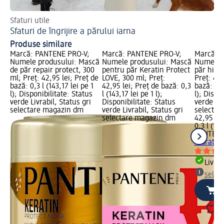
Sfaturi utile
Sti
Sfaturi de îngrijire a părului iarna
Îm
Produse similare
Marcă: PANTENE PRO-V;
Marcă: PANTENE PRO-V;
Marcă: 
Numele produsului: Mască
Numele produsului: Mască
Numele 
de păr repair protect, 300
pentru păr Keratin Protect
păr hidr
ml; Preț: 42,95 lei; Preț de
LOVE, 300 ml; Preț:
Preț: 42,
bază: 0,3 l (143,17 lei pe 1
42,95 lei; Preț de bază: 0,3
bază: 0,3
l); Disponibilitate: Status
l (143,17 lei pe 1 l);
l); Dispo
verde Livrabil, Status gri
Disponibilitate: Status
verde Liv
selectare magazin dm
verde Livrabil, Status gri
selectar
selectare magazin dm
42,95 lei
0,3 l (143
PANTENE
hidratan
Livrab
selec