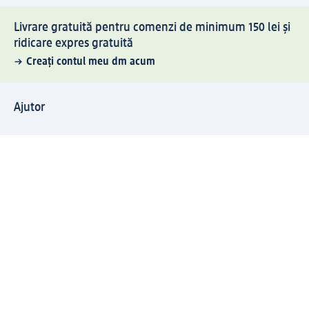
Livrare gratuită pentru comenzi de minimum 150 lei și
ridicare expres gratuită
Creați contul meu dm acum
Ajutor
Avantaje și Servicii
Relații clienți
Livrare și transport
Returnare și schimb
Compania dm
Compania
Responsabilitate
Carieră
Presă
Structura corporativă
Universul produselor dm
Lumea dm