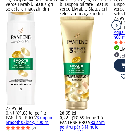
verde Livrabil, Status gri
l); Disponibilitate: Status
Disponibi
selectare magazin dm
verde Livrabil, Status gri
verde Liv
selectare magazin dm
selectar
27,95 lei
0,4 l (69,
PANTENE
Aqua Lig
400 ml
Livrab
selec
27,95 lei
0,4 l (69,88 lei pe 1 l)
28,95 lei
PANTENE PRO-V
Șampon
0,22 l (131,59 lei pe 1 l)
Smooth&Sleek, 400 ml
PANTENE PRO-V
Balsam
pentru păr 3 Minute
(2)