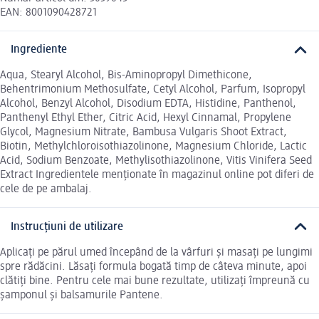
EAN: 8001090428721
Ingrediente
Aqua, Stearyl Alcohol, Bis-Aminopropyl Dimethicone,
Behentrimonium Methosulfate, Cetyl Alcohol, Parfum, Isopropyl
Alcohol, Benzyl Alcohol, Disodium EDTA, Histidine, Panthenol,
Panthenyl Ethyl Ether, Citric Acid, Hexyl Cinnamal, Propylene
Glycol, Magnesium Nitrate, Bambusa Vulgaris Shoot Extract,
Biotin, Methylchloroisothiazolinone, Magnesium Chloride, Lactic
Acid, Sodium Benzoate, Methylisothiazolinone, Vitis Vinifera Seed
Extract Ingredientele menționate în magazinul online pot diferi de
cele de pe ambalaj.
Instrucțiuni de utilizare
Aplicați pe părul umed începând de la vârfuri și masați pe lungimi
spre rădăcini. Lăsați formula bogată timp de câteva minute, apoi
clătiți bine. Pentru cele mai bune rezultate, utilizați împreună cu
șamponul și balsamurile Pantene.