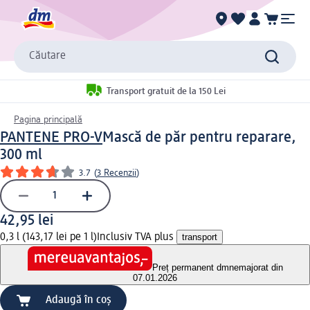
Căutare
Transport gratuit de la 150 Lei
Pagina principală
PANTENE PRO-V
Mască de păr pentru reparare,
300 ml
3.7
(
3 Recenzii
)
42,95 lei
0,3 l (143,17 lei pe 1 l)
Inclusiv TVA plus
transport
Preț permanent dm
nemajorat din
07.01.2026
Adaugă în coș