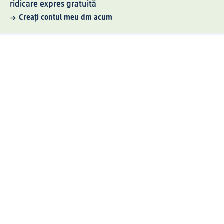
ridicare expres gratuită
Creați contul meu dm acum
Ajutor
Avantaje și Servicii
Relații clienți
Livrare și transport
Returnare și schimb
Compania dm
Compania
Responsabilitate
Carieră
Presă
Structura corporativă
Universul produselor dm
Lumea dm