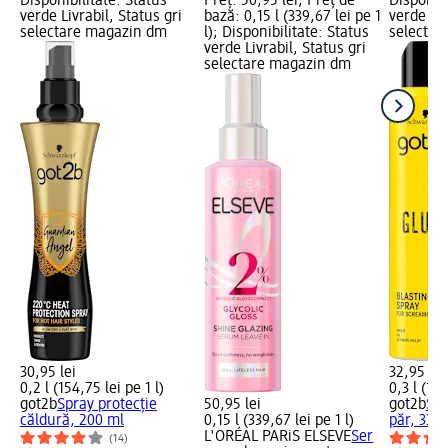
Disponibilitate: Status
Preț: 50,95 lei; Preț de
Disponibi
verde Livrabil, Status gri
bază: 0,15 l (339,67 lei pe 1
verde Liv
selectare magazin dm
l); Disponibilitate: Status
selectar
verde Livrabil, Status gri
selectare magazin dm
30,95 lei
32,95 lei
0,2 l (154,75 lei pe 1 l)
0,3 l (109
got2b
Spray protecţie
50,95 lei
got2b
Spr
căldură, 200 ml
0,15 l (339,67 lei pe 1 l)
păr, 330
L'ORÉAL PARiS ELSEVE
Ser
(14)