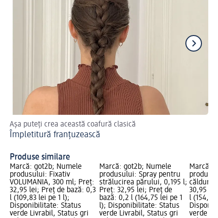
Așa puteți crea această coafură clasică
Buc
Împletitură franțuzească
lo
Bu
Produse similare
Marcă: got2b; Numele
Marcă: got2b; Numele
Marcă: g
produsului: Fixativ
produsului: Spray pentru
produsul
VOLUMANIA, 300 ml; Preț:
strălucirea părului, 0,195 l;
căldură,
32,95 lei; Preț de bază: 0,3
Preț: 32,95 lei; Preț de
30,95 lei
l (109,83 lei pe 1 l);
bază: 0,2 l (164,75 lei pe 1
l (154,75 
Disponibilitate: Status
l); Disponibilitate: Status
Disponibi
verde Livrabil, Status gri
verde Livrabil, Status gri
verde Liv