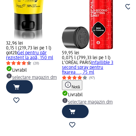
32,96 lei
0,15 l (219,73 lei pe 1 l)
got2b
Gel pentru păr
59,95 lei
rezistent la apă, 150 ml
0,075 l (799,33 lei pe 1 l)
L'ORÉAL PARiS
Infaillible 3
(20)
second spray pentru
Livrabil
fixarea..., 75 ml
selectare magazin dm
(97)
Notă
Livrabil
selectare magazin dm