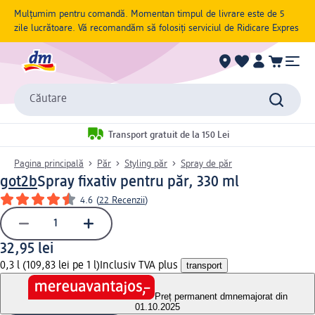
Mulțumim pentru comandă. Momentan timpul de livrare este de 5
zile lucrătoare. Vă recomandăm să folosiți serviciul de Ridicare Expres
Căutare
Transport gratuit de la 150 Lei
Pagina principală
Păr
Styling păr
Spray de păr
got2b
Spray fixativ pentru păr, 330 ml
4.6
(
22 Recenzii
)
32,95 lei
0,3 l (109,83 lei pe 1 l)
Inclusiv TVA plus
transport
Preț permanent dm
nemajorat din
01.10.2025