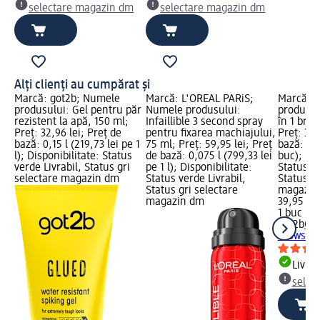
selectare magazin dm
selectare magazin dm
Alți clienți au cumpărat și
Marcă: got2b; Numele
Marcă: L'ORÉAL PARiS;
Marcă: g
produsului: Gel pentru păr
Numele produsului:
produsulu
rezistent la apă, 150 ml;
Infaillible 3 second spray
în 1 brow
Preț: 32,96 lei; Preț de
pentru fixarea machiajului,
Preț: 39,
bază: 0,15 l (219,73 lei pe 1
75 ml; Preț: 59,95 lei; Preț
bază: 1 b
l); Disponibilitate: Status
de bază: 0,075 l (799,33 lei
buc); Dis
verde Livrabil, Status gri
pe 1 l); Disponibilitate:
Status ve
selectare magazin dm
Status verde Livrabil,
Status gr
Status gri selectare
magazin
magazin dm
39,95 lei
1 buc (39
got2b
Gel
brows & 
Livrab
selec