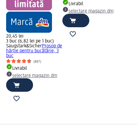
Livrabil
selectare magazin dm
20,45 lei
3 buc (6,82 lei pe 1 buc)
Saugstark&Sicher
Prosop de
hârtie pentru bucătărie, 3
buc
(887)
Livrabil
selectare magazin dm