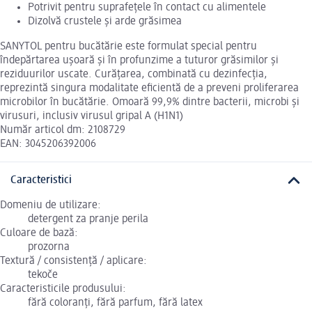
Potrivit pentru suprafețele în contact cu alimentele
Dizolvă crustele și arde grăsimea
SANYTOL pentru bucătărie este formulat special pentru
îndepărtarea ușoară și în profunzime a tuturor grăsimilor și
reziduurilor uscate. Curățarea, combinată cu dezinfecția,
reprezintă singura modalitate eficientă de a preveni proliferarea
microbilor în bucătărie. Omoară 99,9% dintre bacterii, microbi și
virusuri, inclusiv virusul gripal A (H1N1)
Număr articol dm: 2108729
EAN: 3045206392006
Caracteristici
Domeniu de utilizare:
detergent za pranje perila
Culoare de bază:
prozorna
Textură / consistență / aplicare:
tekoče
Caracteristicile produsului:
fără coloranți, fără parfum, fără latex