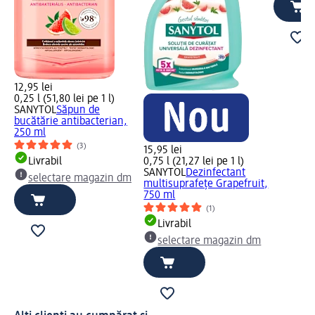
12,95 lei
0,25 l (51,80 lei pe 1 l)
SANYTOL
Săpun de
bucătărie antibacterian,
250 ml
(3)
15,95 lei
Livrabil
0,75 l (21,27 lei pe 1 l)
SANYTOL
Dezinfectant
selectare magazin dm
multisuprafețe Grapefruit,
750 ml
(1)
Livrabil
selectare magazin dm