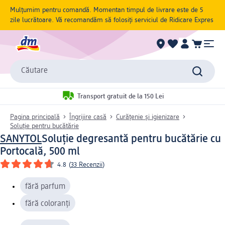
Mulțumim pentru comandă. Momentan timpul de livrare este de 5
zile lucrătoare. Vă recomandăm să folosiți serviciul de Ridicare Expres
Căutare
Transport gratuit de la 150 Lei
Pagina principală
Îngrijire casă
Curățenie și igienizare
Soluție pentru bucătărie
SANYTOL
Soluţie degresantă pentru bucătărie cu
Portocală, 500 ml
4.8
(
33 Recenzii
)
fără parfum
fără coloranți