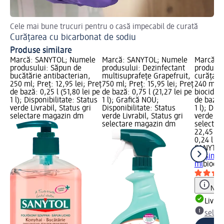
Cele mai bune trucuri pentru o casă impecabil de curată
Sfa
Curățarea cu bicarbonat de sodiu
Cu
Produse similare
Marcă: SANYTOL; Numele
Marcă: SANYTOL; Numele
Marcă: 
produsului: Săpun de
produsului: Dezinfectant
produsul
bucătărie antibacterian,
multisuprafețe Grapefruit,
curăţare
250 ml; Preț: 12,95 lei; Preț
750 ml; Preț: 15,95 lei; Preț
240 ml; C
de bază: 0,25 l (51,80 lei pe
de bază: 0,75 l (21,27 lei pe
biocid; P
1 l); Disponibilitate: Status
1 l); Grafică NOU;
de bază: 
verde Livrabil, Status gri
Disponibilitate: Status
1 l); Dis
selectare magazin dm
verde Livrabil, Status gri
verde Liv
selectare magazin dm
selectar
22,45 lei
0,24 l (93
SANYTO
maşina d
ml
biocid
Notă
Livrab
selec