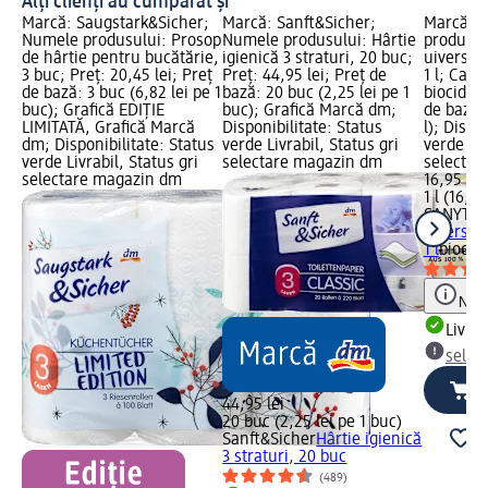
Alți clienți au cumpărat și
Marcă: Saugstark&Sicher;
Marcă: Sanft&Sicher;
Marcă: 
Numele produsului: Prosop
Numele produsului: Hârtie
produsul
de hârtie pentru bucătărie,
igienică 3 straturi, 20 buc;
uiversal
3 buc; Preț: 20,45 lei; Preț
Preț: 44,95 lei; Preț de
1 l; Cate
de bază: 3 buc (6,82 lei pe 1
bază: 20 buc (2,25 lei pe 1
biocid; P
buc); Grafică EDIȚIE
buc); Grafică Marcă dm;
de bază: 
LIMITATĂ, Grafică Marcă
Disponibilitate: Status
l); Dispo
dm; Disponibilitate: Status
verde Livrabil, Status gri
verde Liv
verde Livrabil, Status gri
selectare magazin dm
selectar
selectare magazin dm
16,95 lei
1 l (16,95
SANYTO
uiversal
1 l
biocid
Notă
Livrab
selec
44,95 lei
20 buc (2,25 lei pe 1 buc)
Sanft&Sicher
Hârtie igienică
3 straturi, 20 buc
(489)