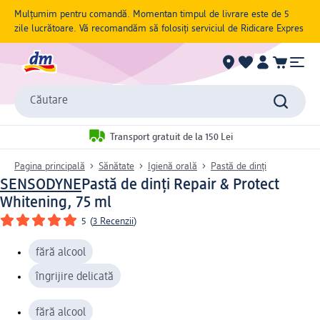
Mulțumim pentru comandă. Momentan timpul de livrare este de 5
zile lucrătoare. Vă recomandăm să folosiți serviciul de Ridicare Expres
Căutare
Transport gratuit de la 150 Lei
Pagina principală
Sănătate
Igienă orală
Pastă de dinți
SENSODYNE
Pastă de dinți Repair & Protect
Whitening, 75 ml
5
(
3 Recenzii
)
fără alcool
îngrijire delicată
fără alcool