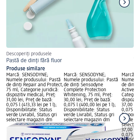
Descoperiți produsele
Af
Pastă de dinți fără fluor
În
Produse similare
Marcă: SENSODYNE;
Marcă: SENSODYNE;
Marcă: 
Numele produsului: Pastă
Numele produsului: Pastă
Numele p
de dinți Repair and Protect,
de dinți Sensodyne
de dinti 
75 ml; Categorie juridică:
Complete Protection
Active W
dispozitiv medical; Preț:
Whitening, 75 ml; Preț:
Categorie
31,00 lei; Preț de bază:
30,00 lei; Preț de bază:
dispoziti
0,075 l (413,33 lei pe 1 l);
0,075 l (400,00 lei pe 1 l);
37,00 lei
Disponibilitate: Status
Disponibilitate: Status
0,075 l (4
verde Livrabil, Status gri
verde Livrabil, Status gri
Disponibi
selectare magazin dm
selectare magazin dm
verde Liv
selectar
37,00 lei
0,075 l (4