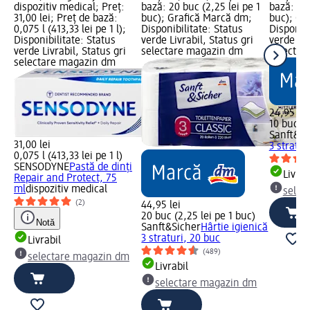
dispozitiv medical; Preț:
bază: 20 buc (2,25 lei pe 1
bază: 10 
31,00 lei; Preț de bază:
buc); Grafică Marcă dm;
buc); Gr
0,075 l (413,33 lei pe 1 l);
Disponibilitate: Status
Disponibi
Disponibilitate: Status
verde Livrabil, Status gri
verde Liv
verde Livrabil, Status gri
selectare magazin dm
selectar
selectare magazin dm
24,95 lei
10 buc (2
Sanft&Si
31,00 lei
3 stratur
0,075 l (413,33 lei pe 1 l)
SENSODYNE
Pastă de dinți
Livrab
Repair and Protect, 75
ml
dispozitiv medical
selec
(2)
44,95 lei
20 buc (2,25 lei pe 1 buc)
Notă
Sanft&Sicher
Hârtie igienică
3 straturi, 20 buc
Livrabil
(489)
selectare magazin dm
Livrabil
selectare magazin dm