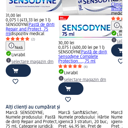
SENSOD
Clinical 
White, 7
medical
31,00 lei
0,075 l (413,33 lei pe 1 l)
SENSODYNE
Pastă de dinți
Notă
Repair and Protect, 75
ml
dispozitiv medical
Livrab
(2)
selec
30,00 lei
Notă
0,075 l (400,00 lei pe 1 l)
SENSODYNE
Pastă de dinți
Livrabil
Sensodyne Complete
Protection..., 75 ml
selectare magazin dm
(6)
Livrabil
selectare magazin dm
Alți clienți au cumpărat și
Marcă: SENSODYNE;
Marcă: Sanft&Sicher;
Marcă: S
Numele produsului: Pastă
Numele produsului: Hârtie
Numele p
de dinți Repair and Protect,
igienică 3 straturi, 20 buc;
igienică 
75 ml; Categorie juridică:
Preț: 44,95 lei; Preț de
Preț: 24,