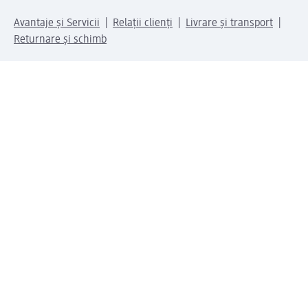
Avantaje și Servicii
Relații clienți
Livrare și transport
Returnare și schimb
Compania dm
Compania
Responsabilitate
Carieră
Presă
Structura corporativă
Universul produselor dm
Lumea dm
Metode de plată