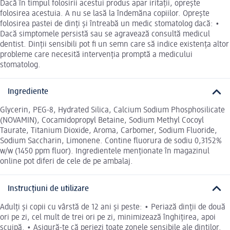
Dacă în timpul folosirii acestui produs apar iritații, oprește
folosirea acestuia. A nu se lasă la îndemăna copiilor. Oprește
folosirea pastei de dinți și întreabă un medic stomatolog dacă: •
Dacă simptomele persistă sau se agravează consultă medicul
dentist. Dinții sensibili pot fi un semn care să indice existența altor
probleme care necesită intervenția promptă a medicului
stomatolog.
Ingrediente
Glycerin, PEG-8, Hydrated Silica, Calcium Sodium Phosphosilicate
(NOVAMIN), Cocamidopropyl Betaine, Sodium Methyl Cocoyl
Taurate, Titanium Dioxide, Aroma, Carbomer, Sodium Fluoride,
Sodium Saccharin, Limonene. Contine fluorura de sodiu 0,3152%
w/w (1450 ppm fluor). Ingredientele menționate în magazinul
online pot diferi de cele de pe ambalaj.
Instrucțiuni de utilizare
Adulți și copii cu vârstă de 12 ani și peste: • Periază dinții de două
ori pe zi, cel mult de trei ori pe zi, minimizează înghițirea, apoi
scuipă. • Asigură-te că periezi toate zonele sensibile ale dinților.