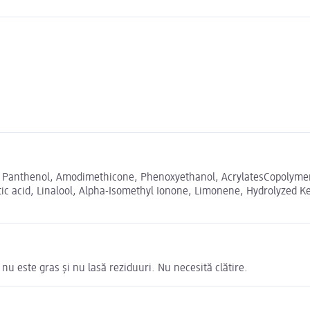
, Panthenol, Amodimethicone, Phenoxyethanol, AcrylatesCopolymer,
etic acid, Linalool, Alpha-Isomethyl Ionone, Limonene, Hydrolyzed K
nu este gras și nu lasă reziduuri. Nu necesită clătire.