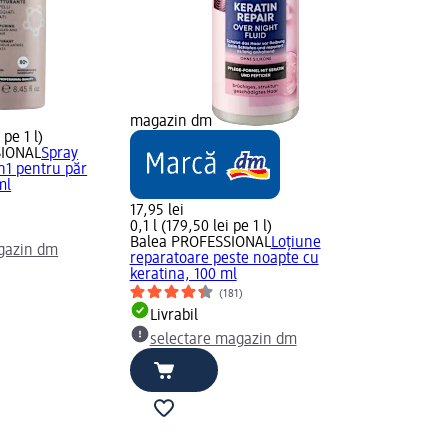
magazin dm
 pe 1 l)
IONAL
Spray
n1 pentru păr
ml
17,95 lei
0,1 l (179,50 lei pe 1 l)
Balea PROFESSIONAL
Loțiune
gazin dm
reparatoare peste noapte cu
keratina, 100 ml
(181)
Livrabil
selectare magazin dm