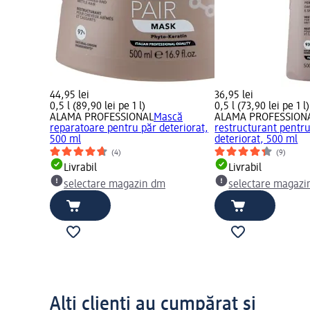
44,95 lei
36,95 lei
0,5 l (89,90 lei pe 1 l)
0,5 l (73,90 lei pe 1 l)
ALAMA PROFESSIONAL
Mască
ALAMA PROFESSION
reparatoare pentru păr deteriorat,
restructurant pentru
500 ml
deteriorat, 500 ml
(4)
(9)
Livrabil
Livrabil
selectare magazin dm
selectare magazi
Alți clienți au cumpărat și