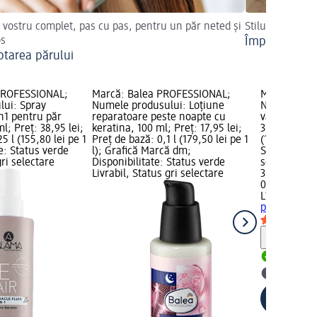
 vostru complet, pas cu pas, pentru un păr neted și
Stiluri împletit
os
Împletirei Co
ptarea părului
PROFESSIONAL;
Marcă: Balea PROFESSIONAL;
Marcă: L'OR
ui: Spray
Numele produsului: Loțiune
Numele pro
n1 pentru păr
reparatoare peste noapte cu
vârfuri desp
l; Preț: 38,95 lei;
keratina, 100 ml; Preț: 17,95 lei;
31,95 lei; Pr
5 l (155,80 lei pe 1
Preț de bază: 0,1 l (179,50 lei pe 1
(159,75 lei p
te: Status verde
l); Grafică Marcă dm;
Status verde
gri selectare
Disponibilitate: Status verde
selectare 
Livrabil, Status gri selectare
31,95 lei
0,2 l (159,75
L'ORÉAL PA
pentru vârf
Notă
Livrabil
selectar