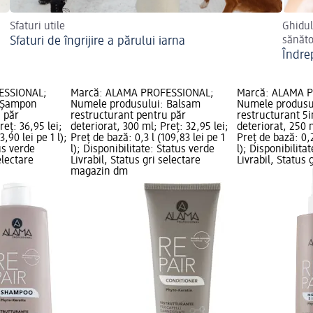
Sfaturi utile
Ghidul
Sfaturi de îngrijire a părului iarna
sănăt
Îndre
ESSIONAL;
Marcă: ALAMA PROFESSIONAL;
Marcă: ALAMA 
 Șampon
Numele produsului: Balsam
Numele produsul
 păr
restructurant pentru păr
restructurant 5i
reț: 36,95 lei;
deteriorat, 300 ml; Preț: 32,95 lei;
deteriorat, 250 m
3,90 lei pe 1 l);
Preț de bază: 0,3 l (109,83 lei pe 1
Preț de bază: 0,2
us verde
l); Disponibilitate: Status verde
l); Disponibilita
electare
Livrabil, Status gri selectare
Livrabil, Status 
magazin dm