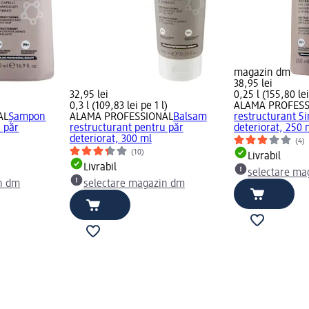
magazin dm
38,95 lei
32,95 lei
0,25 l (155,80 lei
0,3 l (109,83 lei pe 1 l)
ALAMA PROFESS
AL
Șampon
ALAMA PROFESSIONAL
Balsam
restructurant 5i
 păr
restructurant pentru păr
deteriorat, 250 
deteriorat, 300 ml
(4)
(10)
Livrabil
Livrabil
selectare ma
n dm
selectare magazin dm