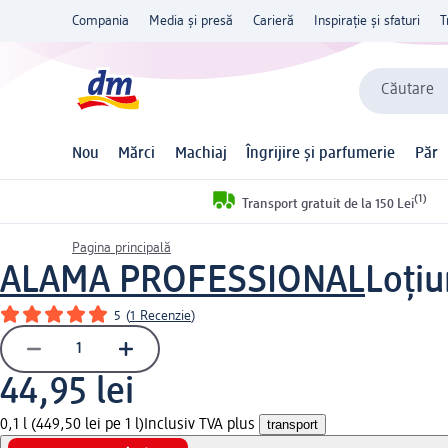
Compania
Media și presă
Carieră
Inspirație și sfaturi
T
Căutare
Nou
Mărci
Machiaj
Îngrijire și parfumerie
Păr
(1)
Transport gratuit de la 150 Lei
Pagina principală
ALAMA PROFESSIONAL
Loțiu
5
(
1 Recenzie
)
44,95 lei
0,1 l (449,50 lei pe 1 l)
Inclusiv TVA plus
transport