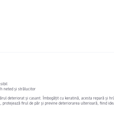
sibil
h neted și strălucitor
rul deteriorat și casant. Îmbogățit cu keratină, acesta repară și hr
 protejează firul de păr și previne deteriorarea ulterioară, fiind idea