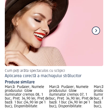
Cum poți arăta spectaculos cu sclipici
Gh
Aplicarea corectă a machiajului strălucitor
Ma
Produse similare
Marcă: Pudaier; Numele
Marcă: Pudaier; Numele
Marcă: P
produsului: Glow
produsului: Glow
produsul
iluminator cremos 08, 1
iluminator cremos 07, 1
Iluminat
buc; Preț: 34,90 lei; Preț de
buc; Preț: 34,90 lei; Preț de
buc; Preț
bază: 1 buc (34,90 lei pe 1
bază: 1 buc (34,90 lei pe 1
bază: 1 b
buc); Disponibilitate:
buc); Disponibilitate:
buc); Dis