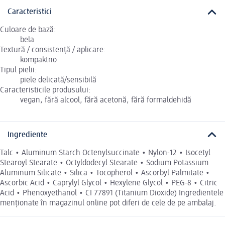
Caracteristici
Culoare de bază:
bela
Textură / consistență / aplicare:
kompaktno
Tipul pielii:
piele delicată/sensibilă
Caracteristicile produsului:
vegan, fără alcool, fără acetonă, fără formaldehidă
Ingrediente
Talc • Aluminum Starch Octenylsuccinate • Nylon-12 • Isocetyl
Stearoyl Stearate • Octyldodecyl Stearate • Sodium Potassium
Aluminum Silicate • Silica • Tocopherol • Ascorbyl Palmitate •
Ascorbic Acid • Caprylyl Glycol • Hexylene Glycol • PEG-8 • Citric
Acid • Phenoxyethanol • CI 77891 (Titanium Dioxide) Ingredientele
menționate în magazinul online pot diferi de cele de pe ambalaj.