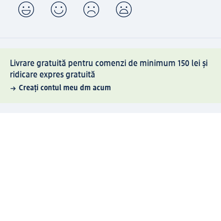
Livrare gratuită pentru comenzi de minimum 150 lei și
ridicare expres gratuită
Creați contul meu dm acum
Ajutor
Avantaje și Servicii
Relații clienți
Livrare și transport
Returnare și schimb
Compania dm
Compania
Responsabilitate
Carieră
Presă
Structura corporativă
Universul produselor dm