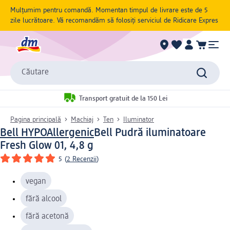
Mulțumim pentru comandă. Momentan timpul de livrare este de 5
zile lucrătoare. Vă recomandăm să folosiți serviciul de Ridicare Expres
Căutare
Transport gratuit de la 150 Lei
Pagina principală
Machiaj
Ten
Iluminator
Bell HYPOAllergenic
Bell Pudră iluminatoare
Fresh Glow 01, 4,8 g
5
(
2 Recenzii
)
vegan
fără alcool
fără acetonă