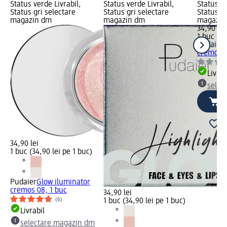
Status verde Livrabil,
Status verde Livrabil,
Status ve
Status gri selectare
Status gri selectare
Status gr
magazin dm
magazin dm
magazin
34,90 lei
1 buc (34
Pudaier
G
cremos 0
Livrab
selec
34,90 lei
1 buc (34,90 lei pe 1 buc)
Pudaier
Glow iluminator
cremos 08, 1 buc
34,90 lei
(6)
1 buc (34,90 lei pe 1 buc)
Livrabil
selectare magazin dm