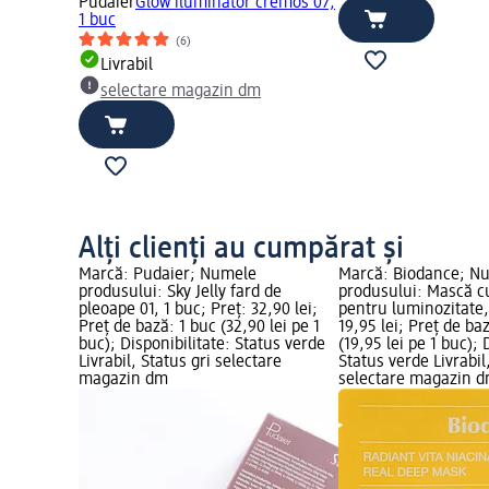
Pudaier
Glow iluminator cremos 07,
1 buc
(6)
Livrabil
selectare magazin dm
Alți clienți au cumpărat și
Marcă: Pudaier; Numele
Marcă: Biodance; N
produsului: Sky Jelly fard de
produsului: Mască c
pleoape 01, 1 buc; Preț: 32,90 lei;
pentru luminozitate,
Preț de bază: 1 buc (32,90 lei pe 1
19,95 lei; Preț de ba
buc); Disponibilitate: Status verde
(19,95 lei pe 1 buc); 
Livrabil, Status gri selectare
Status verde Livrabil
magazin dm
selectare magazin 