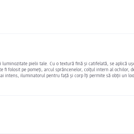
inozitate pielii tale. Cu o textură fină și catifelată, se aplică uș
 fi folosit pe pomeți, arcul sprâncenelor, colțul intern al ochilor, 
i intens, iluminatorul pentru față și corp îți permite să obții un loo