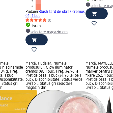
Livrabil
selectare ma
Pudaier
Blush fard de obraz cremos
06, 1 buc
(1)
Livrabil
selectare magazin dm
umele
Marcă: Pudaier; Numele
Marcă: MAYBEL
u niacinamide
produsului: Glow iluminator
Numele produsul
 34 g; Preț:
cremos 08, 1 buc; Preț: 34,90 lei;
marker pentru s
ză: 1 buc
Preț de bază: 1 buc (34,90 lei pe 1
fixare 262, 1 buc
Disponibilitate:
buc); Disponibilitate: Status verde
Preț de bază: 1 b
, Status gri
Livrabil, Status gri selectare
buc); Disponibil
dm
magazin dm
Livrabil, Status 