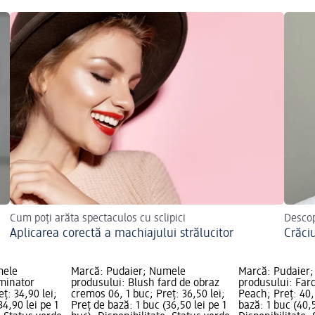
Cum poți arăta spectaculos cu sclipici
Descope
Aplicarea corectă a machiajului strălucitor
Crăci
mele
Marcă: Pudaier; Numele
Marcă: Pudaier
uminator
produsului: Blush fard de obraz
produsului: Far
ț: 34,90 lei;
cremos 06, 1 buc; Preț: 36,50 lei;
Peach; Preț: 40,
34,90 lei pe 1
Preț de bază: 1 buc (36,50 lei pe 1
bază: 1 buc (40,5