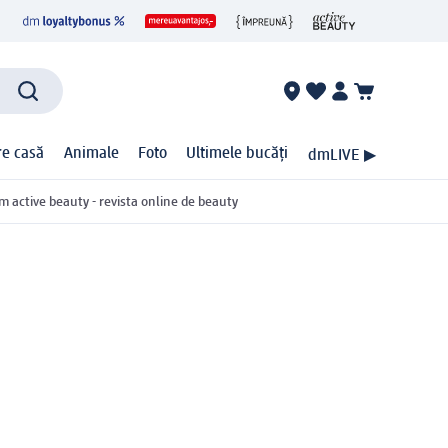
ire casă
Animale
Foto
Ultimele bucăți
dmLIVE ▶
m active beauty - revista online de beauty