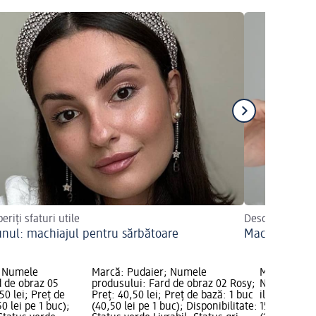
riți sfaturi utile
Descoperiți sfa
unul: machiajul pentru sărbătoare
Machiaj de mi
; Numele
Marcă: Pudaier; Numele
Marcă: Bell
d de obraz 05
produsului: Fard de obraz 02 Rosy;
Numele prod
50 lei; Preț de
Preț: 40,50 lei; Preț de bază: 1 buc
iluminator 0
0 lei pe 1 buc);
(40,50 lei pe 1 buc); Disponibilitate:
15,00 lei; P