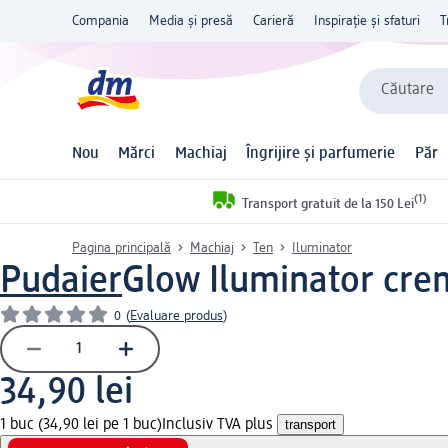
Compania
Media și presă
Carieră
Inspirație și sfaturi
T
Căutare
Nou
Mărci
Machiaj
Îngrijire și parfumerie
Păr
(1)
Transport gratuit de la 150 Lei
Pagina principală
Machiaj
Ten
Iluminator
Pudaier
Glow Iluminator cre
0
(
Evaluare produs
)
34,90 lei
1 buc (34,90 lei pe 1 buc)
Inclusiv TVA plus
transport