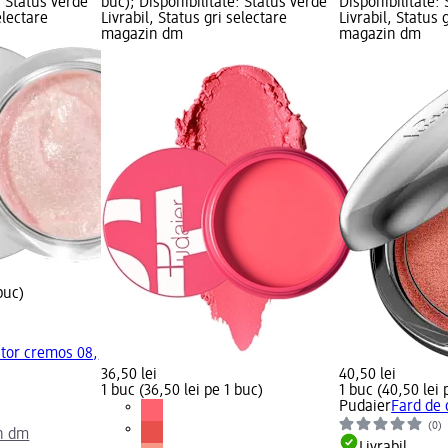
: Status verde
buc); Disponibilitate: Status verde
Disponibilitate:
electare
Livrabil, Status gri selectare
Livrabil, Status 
magazin dm
magazin dm
buc)
tor cremos 08,
36,50 lei
40,50 lei
1 buc (36,50 lei pe 1 buc)
1 buc (40,50 lei 
Pudaier
Fard de 
(0)
n dm