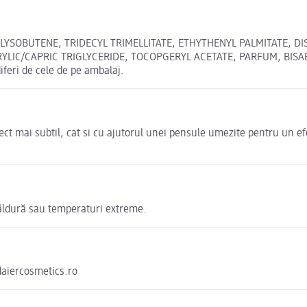
SOBUTENE, TRIDECYL TRIMELLITATE, ETHYTHENYL PALMITATE, DIS
IC/CAPRIC TRIGLYCERIDE, TOCOPGERYL ACETATE, PARFUM, BISABOLOL, 
iferi de cele de pe ambalaj.
ct mai subtil, cat si cu ajutorul unei pensule umezite pentru un efec
căldură sau temperaturi extreme.
iercosmetics.ro