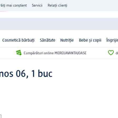
răiți mai conștient
Servicii
Relații clienți
Cosmetică bărbați
Sănătate
Nutriție
Bebe și copii
Îngrij
Cumpărături online MEREUAVANTAJOASE
d
mos 06, 1 buc