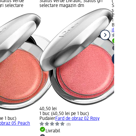
 Status verde
Status verde Livrabil, Status gri
(15,00 lei pe
gri selectare
selectare magazin dm
Status verde
selectare 
15,00 lei
1 buc (15,00
Bell HYPOAl
iluminator 
Livrabil
selectar
40,50 lei
1 buc (40,50 lei pe 1 buc)
pe 1 buc)
Pudaier
Fard de obraz 02 Rosy
obraz 05 Peach
(0)
Livrabil