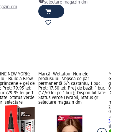
selectare magazin dm
gazin dm
LINE NEW YORK;
Marcă: Wellaton; Numele
Marcă: Lök;
ui: Build a Brow
produsului: Vopsea de păr
Granola cu 
prâncene + gel de
permanentă 5/4 castaniu, 1 buc;
g; Preț: 25,
; Preț: 79,95 lei;
Preț: 17,50 lei; Preț de bază: 1 buc
0,35 Kg (71,4
uc (79,95 lei pe 1
(17,50 lei pe 1 buc); Disponibilitate:
Disponibilit
itate: Status verde
Status verde Livrabil, Status gri
Livrabil, St
gri selectare
selectare magazin dm
magazin d
25,00 lei
0,35 Kg (71,
Lök
Granola 
350 g