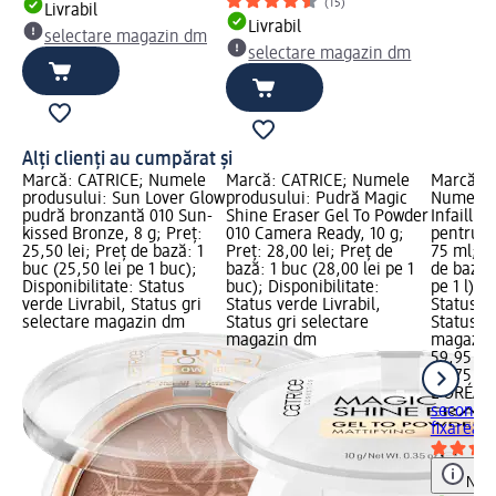
(15)
Livrabil
Livrabil
selectare magazin dm
selectare magazin dm
Alți clienți au cumpărat și
Marcă: CATRICE; Numele
Marcă: CATRICE; Numele
Marcă: L
produsului: Sun Lover Glow
produsului: Pudră Magic
Numele p
pudră bronzantă 010 Sun-
Shine Eraser Gel To Powder
Infaillib
kissed Bronze, 8 g; Preț:
010 Camera Ready, 10 g;
pentru f
25,50 lei; Preț de bază: 1
Preț: 28,00 lei; Preț de
75 ml; Pr
buc (25,50 lei pe 1 buc);
bază: 1 buc (28,00 lei pe 1
de bază: 
Disponibilitate: Status
buc); Disponibilitate:
pe 1 l); 
verde Livrabil, Status gri
Status verde Livrabil,
Status ve
selectare magazin dm
Status gri selectare
Status gr
magazin dm
magazin
59,95 lei
0,075 l (7
L'ORÉAL 
second s
fixarea..
Notă