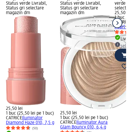
Status verde Livrabil,
Status verde Livrabil,
verde Liv
Status gri selectare
Status gri selectare
selectar
magazin dm
magazin dm
25,50 lei
1 buc (25
CATRICE
Pearl 01
Livrab
selec
25,50 lei
25,50 lei
1 buc (25,50 lei pe 1 buc)
1 buc (25,50 lei pe 1 buc)
CATRICE
Iluminator
CATRICE
Iluminator Aura
Diamond Haze 010, 7,5 g
Glam Bouncy 010, 6,4 g
(50)