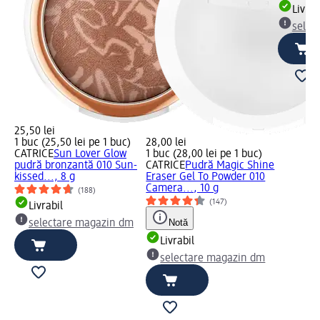
Livrab
selec
25,50 lei
1 buc (25,50 lei pe 1 buc)
28,00 lei
CATRICE
Sun Lover Glow
1 buc (28,00 lei pe 1 buc)
pudră bronzantă 010 Sun-
CATRICE
Pudră Magic Shine
kissed..., 8 g
Eraser Gel To Powder 010
Camera..., 10 g
(188)
(147)
Livrabil
Notă
selectare magazin dm
Livrabil
selectare magazin dm