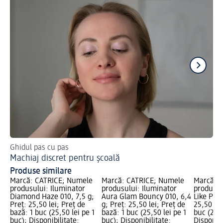
Ghidul pas cu pas
Cum
Machiaj discret pentru școală
Ap
Produse similare
Marcă: CATRICE; Numele
Marcă: CATRICE; Numele
Marcă: 
produsului: Iluminator
produsului: Iluminator
produsul
Diamond Haze 010, 7,5 g;
Aura Glam Bouncy 010, 6,4
Like Pear
Preț: 25,50 lei; Preț de
g; Preț: 25,50 lei; Preț de
25,50 lei
bază: 1 buc (25,50 lei pe 1
bază: 1 buc (25,50 lei pe 1
buc (25,5
buc); Disponibilitate:
buc); Disponibilitate:
Disponibi