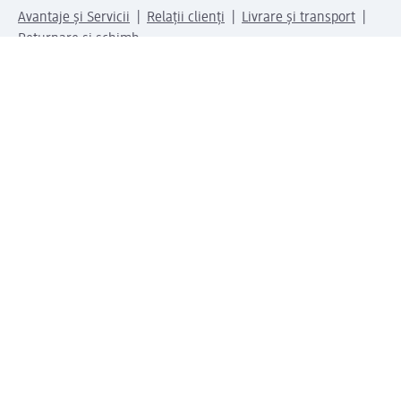
Avantaje și Servicii
Relații clienți
Livrare și transport
Returnare și schimb
Compania dm
Compania
Responsabilitate
Carieră
Presă
Structura corporativă
Universul produselor dm
Lumea dm
Metode de plată