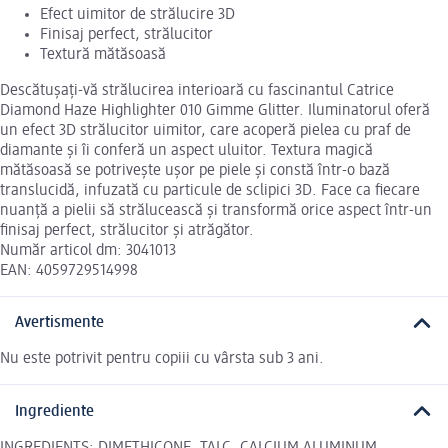
Efect uimitor de strălucire 3D
Finisaj perfect, strălucitor
Textură mătăsoasă
Descătușați-vă strălucirea interioară cu fascinantul Catrice
Diamond Haze Highlighter 010 Gimme Glitter. Iluminatorul oferă
un efect 3D strălucitor uimitor, care acoperă pielea cu praf de
diamante și îi conferă un aspect uluitor. Textura magică
mătăsoasă se potrivește ușor pe piele și constă într-o bază
translucidă, infuzată cu particule de sclipici 3D. Face ca fiecare
nuanță a pielii să strălucească și transformă orice aspect într-un
finisaj perfect, strălucitor și atrăgător.
Număr articol dm: 3041013
EAN: 4059729514998
Avertismente
Nu este potrivit pentru copiii cu vârsta sub 3 ani.
Ingrediente
INGREDIENTS: DIMETHICONE, TALC, CALCIUM ALUMINUM