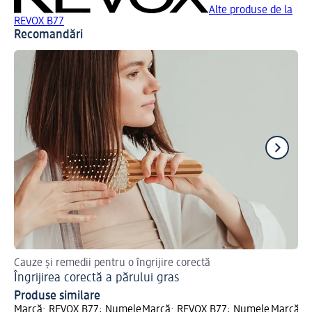
Alte produse de la
REVOX B77
Recomandări
Cauze și remedii pentru o îngrijire corectă
Cu 
Îngrijirea corectă a părului gras
Co
Produse similare
Marcă: REVOX B77; Numele
Marcă: REVOX B77; Numele
Marcă: s