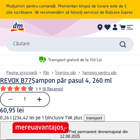
Mulțumim pentru comandă. Momentan timpul de livrare este de 5
zile lucrătoare. Vă recomandăm să folosiți serviciul de Ridicare Expres
Căutare
Transport gratuit de la 150 Lei
Pagina principală
Păr
Îngrijire păr
Șampon pentru păr
REVOX B77
Şampon păr pasul 4, 260 ml
3.9
(
8 Recenzii
)
60,95 lei
0,26 l (234,42 lei pe 1 l)
Inclusiv TVA plus
transport
Preț permanent dm
nemajorat din
12.09.2025