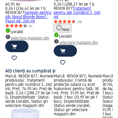
74,95 lei
60,95 lei
0,26 l (288,27 lei pe 1 l)
0,26 l (234,42 lei pe 1 l)
REVOX B77
Tratament
REVOX B77
Șampon pentru
pentru păr numărul 3, 260
păr blond Blonde Boost -
ml
Pasul 4B, 260 ml
(18)
(9)
Notă
Livrabil
Livrabil
selectare magazin dm
selectare magazin dm
Alți clienți au cumpărat și
Marcă: REVOX B77; Numele
Marcă: REVOX B77; Numele
Marcă: 
produsului: Tratament
produsului: Cremă de
produsul
pentru păr numărul 3, 260
protecție solară cu acid
30 ml; Pr
ml; Preț: 74,95 lei; Preț de
hialuronic pentru față, 30
de bază: 
bază: 0,26 l (288,27 lei pe 1
ml; Preț: 31,95 lei; Preț de
1 buc); D
l); Disponibilitate: Status
bază: 1 buc (31,95 lei pe 1
Status ve
verde Livrabil, Status gri
buc); Disponibilitate:
Status gr
selectare magazin dm
Status verde Livrabil,
magazin
Status gri selectare
31,95 lei
magazin dm
1 buc (31