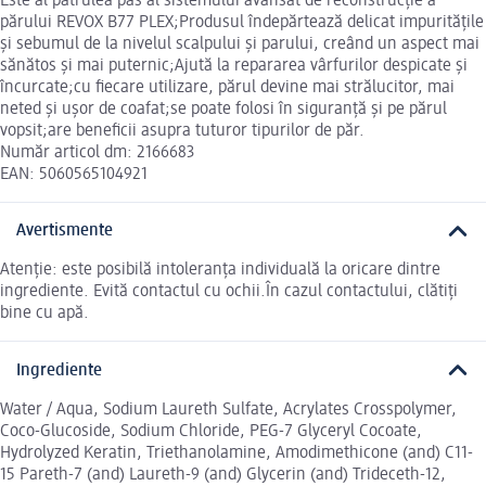
Este al patrulea pas al sistemului avansat de reconstrucție a
părului REVOX B77 PLEX;Produsul îndepărtează delicat impuritățile
și sebumul de la nivelul scalpului și parului, creând un aspect mai
sănătos și mai puternic;Ajută la repararea vârfurilor despicate și
încurcate;cu fiecare utilizare, părul devine mai strălucitor, mai
neted și ușor de coafat;se poate folosi în siguranță și pe părul
vopsit;are beneficii asupra tuturor tipurilor de păr.
Număr articol dm: 2166683
EAN: 5060565104921
Avertismente
Atenție: este posibilă intoleranța individuală la oricare dintre
ingrediente. Evită contactul cu ochii.În cazul contactului, clătiți
bine cu apă.
Ingrediente
Water / Aqua, Sodium Laureth Sulfate, Acrylates Crosspolymer,
Coco-Glucoside, Sodium Chloride, PEG-7 Glyceryl Cocoate,
Hydrolyzed Keratin, Triethanolamine, Amodimethicone (and) C11-
15 Pareth-7 (and) Laureth-9 (and) Glycerin (and) Trideceth-12,