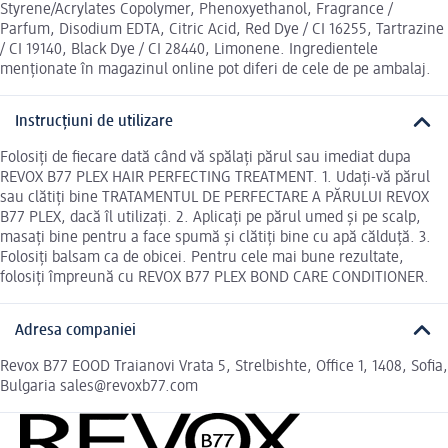
Styrene/Acrylates Copolymer, Phenoxyethanol, Fragrance /
Parfum, Disodium EDTA, Citric Acid, Red Dye / CI 16255, Tartrazine
/ CI 19140, Black Dye / CI 28440, Limonene. Ingredientele
menționate în magazinul online pot diferi de cele de pe ambalaj.
Instrucțiuni de utilizare
Folosiți de fiecare dată când vă spălați părul sau imediat dupa
REVOX B77 PLEX HAIR PERFECTING TREATMENT. 1. Udați-vă părul
sau clătiți bine TRATAMENTUL DE PERFECTARE A PĂRULUI REVOX
B77 PLEX, dacă îl utilizați. 2. Aplicați pe părul umed și pe scalp,
masați bine pentru a face spumă și clătiți bine cu apă călduță. 3.
Folosiți balsam ca de obicei. Pentru cele mai bune rezultate,
folosiți împreună cu REVOX B77 PLEX BOND CARE CONDITIONER.
Adresa companiei
Revox B77 EOOD Traianovi Vrata 5, Strelbishte, Office 1, 1408, Sofia,
Bulgaria sales@revoxb77.com