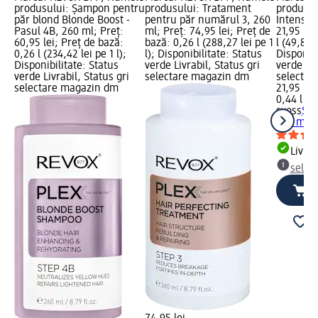
produsului: Șampon pentru
produsului: Tratament
produsu
păr blond Blonde Boost -
pentru păr numărul 3, 260
Intense 
Pasul 4B, 260 ml; Preț:
ml; Preț: 74,95 lei; Preț de
21,95 lei
60,95 lei; Preț de bază:
bază: 0,26 l (288,27 lei pe 1
l (49,89 l
0,26 l (234,42 lei pe 1 l);
l); Disponibilitate: Status
Disponibi
Disponibilitate: Status
verde Livrabil, Status gri
verde Liv
verde Livrabil, Status gri
selectare magazin dm
selectar
selectare magazin dm
21,95 lei
0,44 l (49
syoss
Șam
440 ml
Livrab
selec