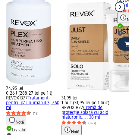
REVOX B
30 ml
Notă
Livrab
selec
74,95 lei
0,26 l (288,27 lei pe 1 l)
REVOX B77
Tratament
31,95 lei
pentru păr numărul 3, 260
1 buc (31,95 lei pe 1 buc)
ml
REVOX B77
Cremă de
protecție solară cu acid
(18)
hialuronic..., 30 ml
Notă
(263)
Livrabil
Notă