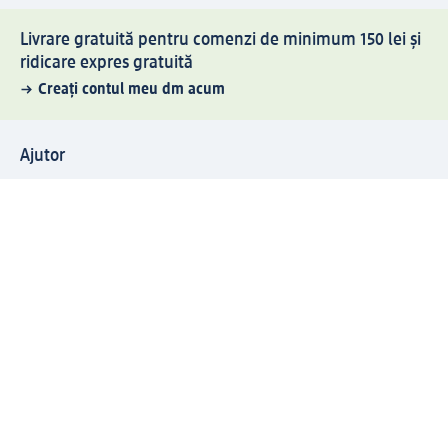
Livrare gratuită pentru comenzi de minimum 150 lei și
ridicare expres gratuită
Creați contul meu dm acum
Ajutor
Avantaje și Servicii
Relații clienți
Livrare și transport
Returnare și schimb
Compania dm
Compania
Responsabilitate
Carieră
Presă
Structura corporativă
Universul produselor dm
Lumea dm