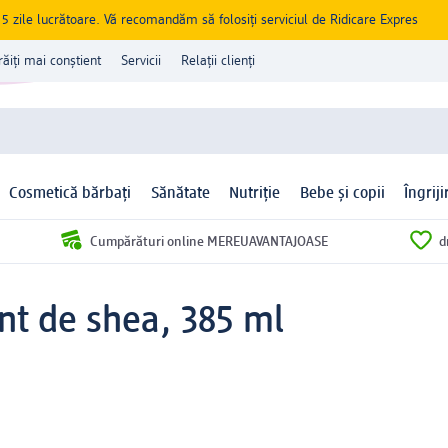
zile lucrătoare. Vă recomandăm să folosiți serviciul de Ridicare Expres
răiți mai conștient
Servicii
Relații clienți
Cosmetică bărbați
Sănătate
Nutriție
Bebe și copii
Îngrij
Cumpărături online MEREUAVANTAJOASE
d
nt de shea, 385 ml