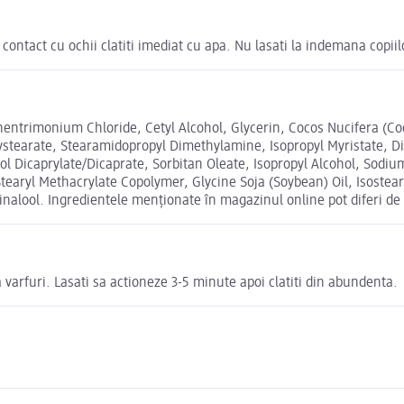
e contact cu ochii clatiti imediat cu apa. Nu lasati la indemana copiil
ehentrimonium Chloride, Cetyl Alcohol, Glycerin, Cocos Nucifera (
oxystearate, Stearamidopropyl Dimethylamine, Isopropyl Myristate, 
l Dicaprylate/Dicaprate, Sorbitan Oleate, Isopropyl Alcohol, Sodiu
Stearyl Methacrylate Copolymer, Glycine Soja (Soybean) Oil, Isostear
nalool. Ingredientele menționate în magazinul online pot diferi de
arfuri. Lasati sa actioneze 3-5 minute apoi clatiti din abundenta.