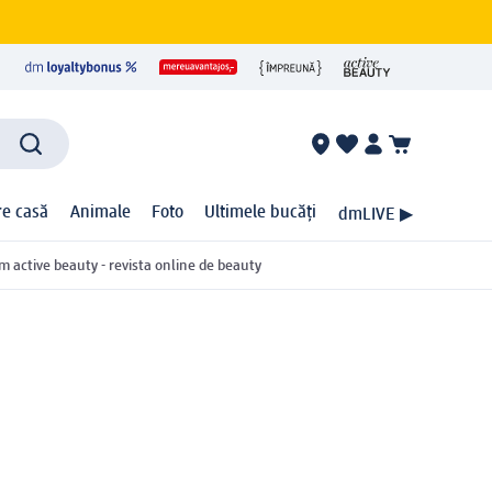
ire casă
Animale
Foto
Ultimele bucăți
dmLIVE ▶
m active beauty - revista online de beauty