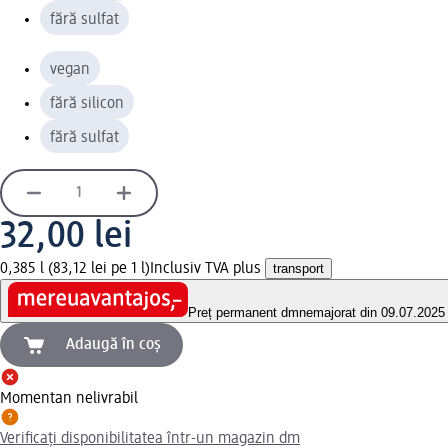
fără sulfat
vegan
fără silicon
fără sulfat
32,00 lei
0,385 l (83,12 lei pe 1 l)
Inclusiv TVA plus
transport
Preț permanent dm
nemajorat din 09.07.2025
Adaugă în coș
Momentan nelivrabil
Verificați disponibilitatea într-un magazin dm