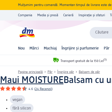
Mulțumim pentru comandă. Momentan timpul de livrare este de 5 
Compania
Media și presă
Carieră
Inspirație și sfaturi
T
Căutare
Nou
Mărci
Machiaj
Îngrijire și parfumerie
Păr
(1)
Transport gratuit de la 150 Lei
Pagina principală
Păr
Îngrijire păr
Balsam de păr
Maui MOISTURE
Balsam cu u
4.6
(
24 Recenzii
)
vegan
fără silicon