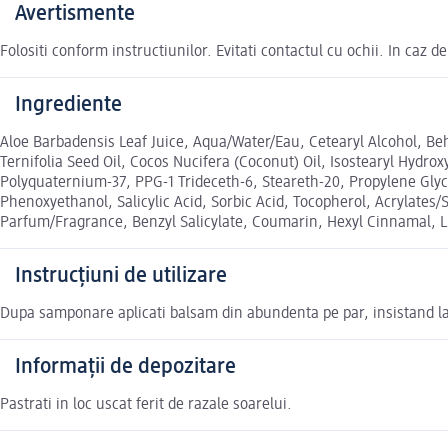
Avertismente
Folositi conform instructiunilor. Evitati contactul cu ochii. In caz d
Ingrediente
Aloe Barbadensis Leaf Juice, Aqua/Water/Eau, Cetearyl Alcohol, B
Ternifolia Seed Oil, Cocos Nucifera (Coconut) Oil, Isostearyl Hydr
Polyquaternium-37, PPG-1 Trideceth-6, Steareth-20, Propylene Glyco
Phenoxyethanol, Salicylic Acid, Sorbic Acid, Tocopherol, Acrylates/
Parfum/Fragrance, Benzyl Salicylate, Coumarin, Hexyl Cinnamal, Li
Instrucțiuni de utilizare
Dupa samponare aplicati balsam din abundenta pe par, insistand la v
Informații de depozitare
Pastrati in loc uscat ferit de razale soarelui.