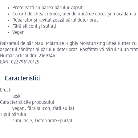
Protejează culoarea părului vopsit
Cu unt de shea cremos, ulei de nucă de cocos și macadamia
Reparator și revitalizează părul deteriorat
Fără siliconi și sulfați
Vegan
Balsamul de păr Maui Moisture Highly Moisturizing Shea Butter cu 
aspectul sănătos al părului deteriorat. Răsfățați-vă părul cu un tr
Număr articol dm: 2169346
EAN: 022796170125
Caracteristici
Efect:
lesk
Caracteristicile produsului:
vegan, fără silicon, fără sulfat
Tipul părului:
suhi lasje, Deteriorat/Epuizat