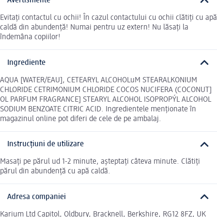
Avertismente
Evitaţi contactul cu ochii! În cazul contactului cu ochii clătiţi cu apă
caldă din abundenţă! Numai pentru uz extern! Nu lăsaţi la
îndemâna copiilor!
Ingrediente
AQUA [WATER/EAU], CETEARYL ALCOHOLuM STEARALKONIUM
CHLORIDE CETRIMONIUM CHLORIDE COCOS NUCIFERA (COCONUT]
OL PARFUM FRAGRANCE] STEARYL ALCOHOL ISOPROPÝL ALCOHOL
SODIUM BENZOATE CITRIC ACID. Ingredientele menționate în
magazinul online pot diferi de cele de pe ambalaj.
Instrucțiuni de utilizare
Masaţi pe părul ud 1-2 minute, aşteptaţi câteva minute. Clătiţi
părul din abundenţă cu apă caldă.
Adresa companiei
Karium Ltd Capitol, Oldbury, Bracknell, Berkshire, RG12 8FZ, UK