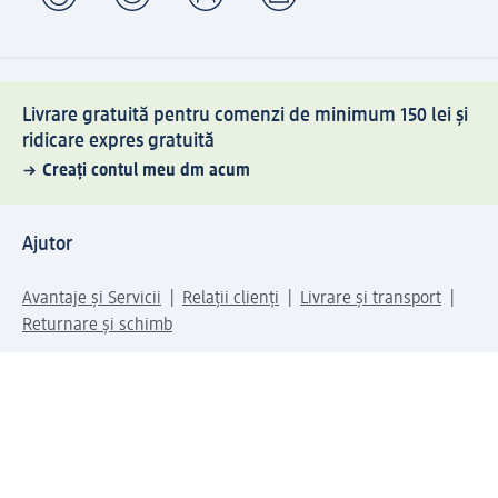
Livrare gratuită pentru comenzi de minimum 150 lei și
ridicare expres gratuită
Creați contul meu dm acum
Ajutor
Avantaje și Servicii
Relații clienți
Livrare și transport
Returnare și schimb
Compania dm
Compania
Responsabilitate
Carieră
Presă
Structura corporativă
Universul produselor dm