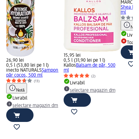
MARC A
Shea bal
ml
Not
Livrab
Toate
15,95 lei
26,90 lei
0,5 l (31,90 lei pe 1 l)
0,5 l (53,80 lei pe 1 l)
Kallos
Balsam de păr, 500
inecto NATURALS
Şampon
ml
păr cocos, 500 ml
(2)
os,
(13)
Livrabil
Notă
selectare magazin dm
Livrabil
selectare magazin dm
m