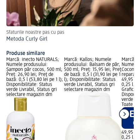
Sfaturile noastre pas cu pas
Îng
Metoda Curly Girl
Tr
Produse similare
Marcă: inecto NATURALS;
Marcă: Kallos; Numele
Marcă: 
tru
Numele produsului:
produsului: Balsam de păr,
Numele 
Şampon păr cocos, 500 ml;
500 ml; Preț: 15,95 lei; Preț
Coconut
Preț: 26,90 lei; Preț de
de bază: 0,5 l (31,90 lei pe 1
reparato
bază: 0,5 l (53,80 lei pe 1 l);
l); Disponibilitate: Status
49,95 lei
Disponibilitate: Status
verde Livrabil, Status gri
0,25 l (19
verde Livrabil, Status gri
selectare magazin dm
Grafică 
selectare magazin dm
Disponibi
verde Liv
Toate m
49,95 lei
0,25 l (19