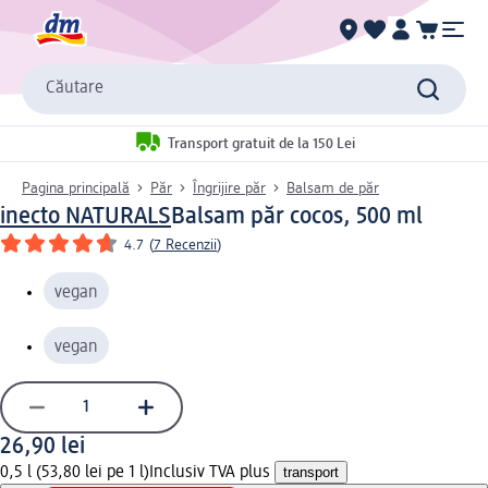
Căutare
Transport gratuit de la 150 Lei
Pagina principală
Păr
Îngrijire păr
Balsam de păr
inecto NATURALS
Balsam păr cocos, 500 ml
4.7
(
7 Recenzii
)
vegan
vegan
26,90 lei
0,5 l (53,80 lei pe 1 l)
Inclusiv TVA plus
transport