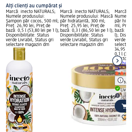
Alți clienți au cumpărat și
Marcă: inecto NATURALS;
Marcă: inecto NATURALS;
Marcă: i
Numele produsului:
Numele produsului: Mască
Numele p
Şampon păr cocos, 500 ml;
păr hidratantă, 300 ml;
păr hidr
Preț: 26,90 lei; Preț de
Preț: 25,95 lei; Preț de
ml; Preț:
bază: 0,5 l (53,80 lei pe 1 l);
bază: 0,3 l (86,50 lei pe 1 l);
bază: 0,1
Disponibilitate: Status
Disponibilitate: Status
l); Dispo
verde Livrabil, Status gri
verde Livrabil, Status gri
verde Liv
selectare magazin dm
selectare magazin dm
selectar
34,95 lei
0,1 l (349
inecto 
păr hidr
ml
Notă
Livrab
selec