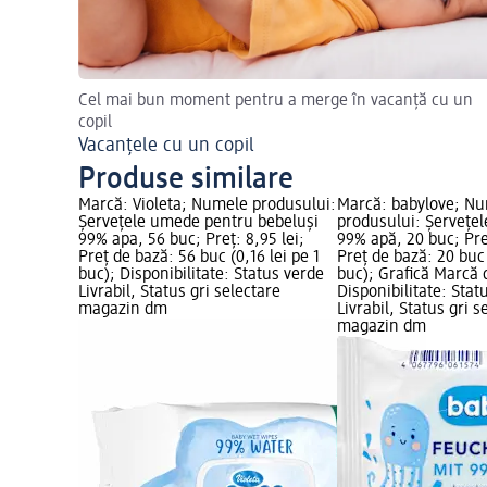
Cel mai bun moment pentru a merge în vacanță cu un
copil
Vacanțele cu un copil
Produse similare
Marcă: Violeta; Numele produsului:
Marcă: babylove; N
Șervețele umede pentru bebeluși
produsului: Șervețe
99% apa, 56 buc; Preț: 8,95 lei;
99% apă, 20 buc; Preț
Preț de bază: 56 buc (0,16 lei pe 1
Preț de bază: 20 buc 
buc); Disponibilitate: Status verde
buc); Grafică Marcă
Livrabil, Status gri selectare
Disponibilitate: Stat
magazin dm
Livrabil, Status gri s
magazin dm