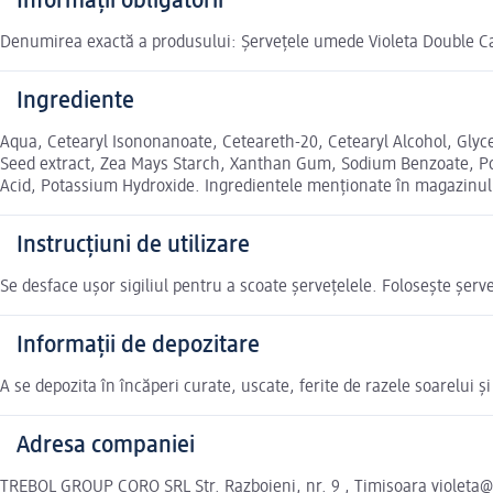
Informații obligatorii
Denumirea exactă a produsului: Șervețele umede Violeta Double C
Ingrediente
Aqua, Cetearyl Isononanoate, Ceteareth-20, Cetearyl Alcohol, Glyce
Seed extract, Zea Mays Starch, Xanthan Gum, Sodium Benzoate, Po
Acid, Potassium Hydroxide. Ingredientele menționate în magazinul o
Instrucțiuni de utilizare
Se desface ușor sigiliul pentru a scoate șervețelele. Folosește șerv
Informații de depozitare
A se depozita în încăperi curate, uscate, ferite de razele soarelui și
Adresa companiei
TREBOL GROUP CORO SRL Str. Razboieni, nr. 9 , Timisoara violeta@