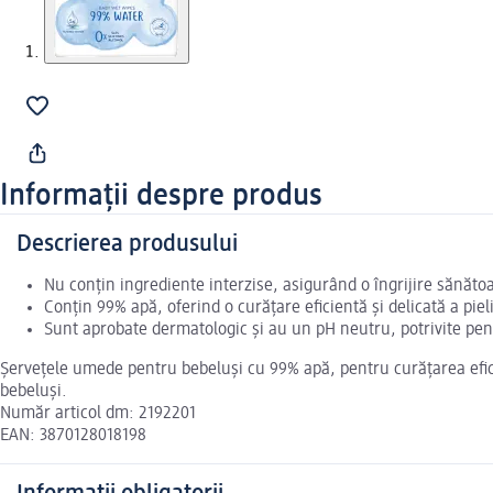
Informații despre produs
Descrierea produsului
Nu conțin ingrediente interzise, asigurând o îngrijire sănătoa
Conțin 99% apă, oferind o curățare eficientă și delicată a pieli
Sunt aprobate dermatologic și au un pH neutru, potrivite pent
Șervețele umede pentru bebeluși cu 99% apă, pentru curățarea eficie
bebeluși.
Număr articol dm: 2192201
EAN: 3870128018198