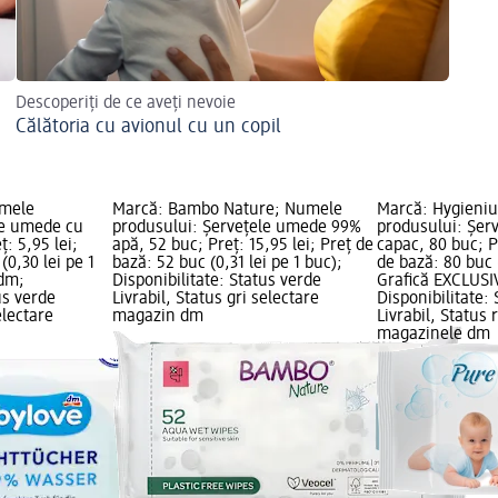
Descoperiți de ce aveți nevoie
Călătoria cu avionul cu un copil
umele
Marcă: Bambo Nature; Numele
Marcă: Hygieni
le umede cu
produsului: Șervețele umede 99%
produsului: Șer
: 5,95 lei;
apă, 52 buc; Preț: 15,95 lei; Preț de
capac, 80 buc; Pr
(0,30 lei pe 1
bază: 52 buc (0,31 lei pe 1 buc);
de bază: 80 buc (
 dm;
Disponibilitate: Status verde
Grafică EXCLUSI
us verde
Livrabil, Status gri selectare
Disponibilitate:
electare
magazin dm
Livrabil, Status
magazinele dm