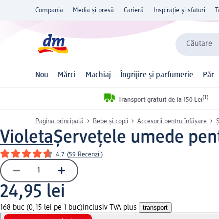
Compania
Media și presă
Carieră
Inspirație și sfaturi
T
Căutare
Nou
Mărci
Machiaj
Îngrijire și parfumerie
Păr
(1)
Transport gratuit de la 150 Lei
Pagina principală
Bebe și copii
Accesorii pentru înfășare
Ș
Violeta
Șervețele umede pent
4.7
(
59 Recenzii
)
24,95 lei
168 buc (0,15 lei pe 1 buc)
Inclusiv TVA plus
transport