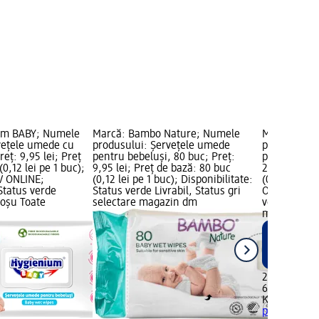
um BABY; Numele
Marcă: Bambo Nature; Numele
Marcă: KIT
vețele umede cu
produsului: Şerveţele umede
produsului:
eț: 9,95 lei; Preț
pentru bebeluşi, 80 buc; Preț:
pentru bebel
0,12 lei pe 1 buc);
9,95 lei; Preț de bază: 80 buc
20,95 lei; P
V ONLINE;
(0,12 lei pe 1 buc); Disponibilitate:
(0,35 lei pe
 Status verde
Status verde Livrabil, Status gri
ONLINE; Disp
 roșu Toate
selectare magazin dm
verde Livrab
magazinele
20,95 lei
60 buc (0,35
KIT&KIN
Șer
pentru bebe