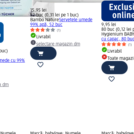
15,95 lei
52 buc (0,31 lei pe 1 buc)
Bambo Nature
Șervețele umede
99% apă, 52 buc
9,95 lei
80 buc (0,12 lei 
(1)
Hygienium BAB
Livrabil
cu capac, 80 bu
selectare magazin dm
(1)
 buc)
Livrabil
Toate magaz
umede cu 99%
n dm
; Numele
Marcă: babylove; Numele
Marcă: babylov