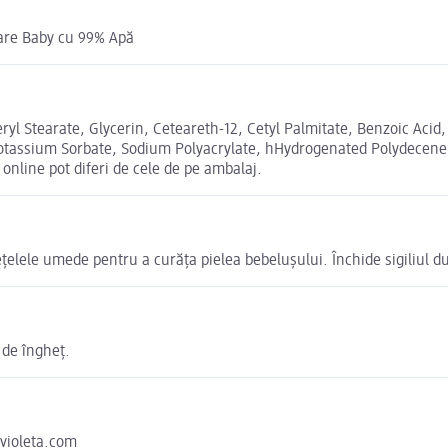
are Baby cu 99% Apă
ryl Stearate, Glycerin, Ceteareth-12, Cetyl Palmitate, Benzoic Aci
tassium Sorbate, Sodium Polyacrylate, hHydrogenated Polydecene, 
nline pot diferi de cele de pe ambalaj.
ețelele umede pentru a curăța pielea bebelușului. Închide sigiliul du
 de îngheț.
violeta.com