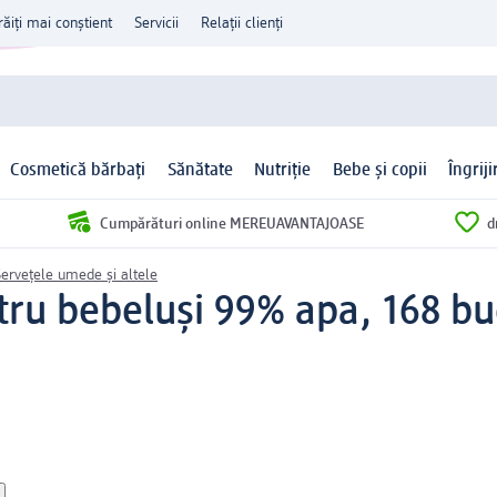
răiți mai conștient
Servicii
Relații clienți
Cosmetică bărbați
Sănătate
Nutriție
Bebe și copii
Îngrij
Cumpărături online MEREUAVANTAJOASE
d
ervețele umede și altele
ru bebeluși 99% apa, 168 bu