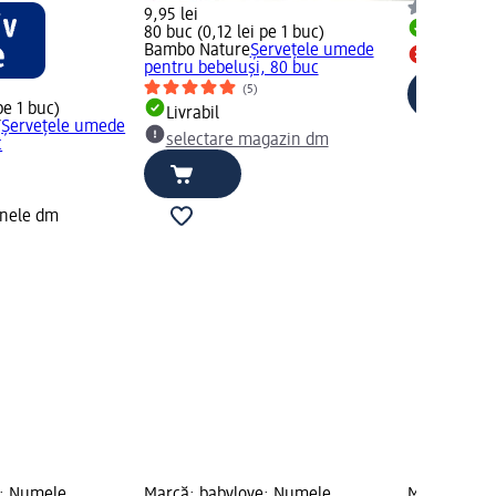
9,95 lei
80 buc (0,12 lei pe 1 buc)
Livrabil
Bambo Nature
Şerveţele umede
Toate ma
pentru bebeluşi, 80 buc
(5)
pe 1 buc)
Livrabil
Y
Șervețele umede
selectare magazin dm
c
inele dm
e; Numele
Marcă: babylove; Numele
Marcă: Viol