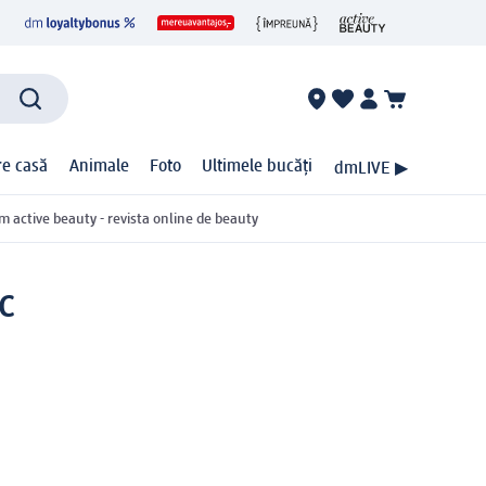
ire casă
Animale
Foto
Ultimele bucăți
dmLIVE ▶
m active beauty - revista online de beauty
c