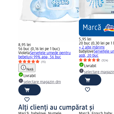
5,95 lei
20 buc (0,30 lei pe 1
8,95 lei
+ 2 alte mărimi
56 buc (0,16 lei pe 1 buc)
babylove
Șervețele 
Violeta
Șervețele umede pentru
apă, 20 buc
bebeluși 99% apa, 56 buc
(324)
(15)
Livrabil
Notă
selectare magazi
Livrabil
selectare magazin dm
Alți clienți au cumpărat și
Marcă: babylove; Numele
Marcă: Frosch baby