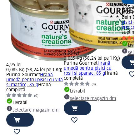
3,45 lei
0,05 Kg (
Dein Bes
pisici cu
broccoli.
suplime
Livrab
selec
4,95 lei
0,085 Kg (58,24 lei pe 1 Kg)
Purina Gourmet
Hrană
4,95 lei
umedă pentru pisici cu
0,085 Kg (58,24 lei pe 1 Kg)
rosii şi spanac, 85 g
Hrană
Purina Gourmet
Hrană
completă
umedă pentru pisici cu vită
(0)
şi mazăre, 85 g
Hrană
completă
Livrabil
(0)
selectare magazin dm
Livrabil
selectare magazin dm