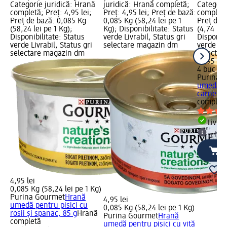
Categorie juridică: Hrană
juridică: Hrană completă;
Categori
completă; Preț: 4,95 lei;
Preț: 4,95 lei; Preț de bază:
completă;
Preț de bază: 0,085 Kg
0,085 Kg (58,24 lei pe 1
Preț de 
(58,24 lei pe 1 Kg);
Kg); Disponibilitate: Status
(4,74 lei
Disponibilitate: Status
verde Livrabil, Status gri
Disponibi
verde Livrabil, Status gri
selectare magazin dm
verde Liv
selectare magazin dm
selectar
18,95 lei
4 buc (4,
Purina 
umedă pe
carne de
complet
Livrab
selec
4,95 lei
0,085 Kg (58,24 lei pe 1 Kg)
Purina Gourmet
Hrană
4,95 lei
umedă pentru pisici cu
0,085 Kg (58,24 lei pe 1 Kg)
rosii şi spanac, 85 g
Hrană
Purina Gourmet
Hrană
completă
umedă pentru pisici cu vită