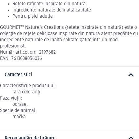
Reţete rafinate inspirate din natură
Ingrediente naturale de înaltă calitate
Pentru pisici adulte
GOURMET™ Nature’s Creations (reţete inspirate din natură) este o
colecţie de reţete delicioase inspirate din natură atent pregătite cu
ingrediente naturale de înaltă calitate gătite într-un mod
profesionist.
Număr articol dm: 2197682
EAN: 7613038056036
Caracteristici
Caracteristicile produsului:
fără coloranți
Faza vieții:
odrasel
Specie de animal:
mačka
Recomandări de hrănire