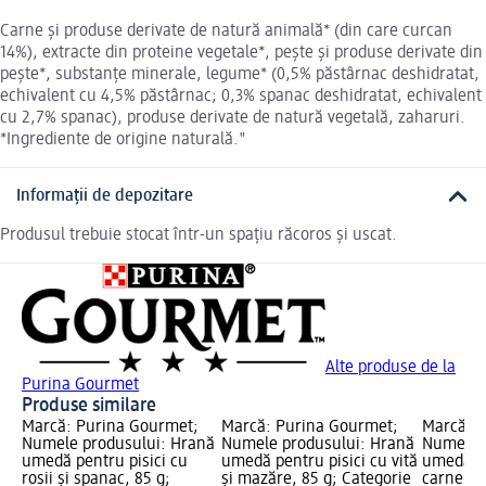
Carne şi produse derivate de natură animală* (din care curcan
14%), extracte din proteine vegetale*, peşte şi produse derivate din
peşte*, substanţe minerale, legume* (0,5% păstârnac deshidratat,
echivalent cu 4,5% păstârnac; 0,3% spanac deshidratat, echivalent
cu 2,7% spanac), produse derivate de natură vegetală, zaharuri.
*Ingrediente de origine naturală."
Informații de depozitare
Produsul trebuie stocat într-un spaţiu răcoros şi uscat.
Alte produse de la
Purina Gourmet
Produse similare
Marcă: Purina Gourmet;
Marcă: Purina Gourmet;
Marcă: P
Numele produsului: Hrană
Numele produsului: Hrană
Numele 
umedă pentru pisici cu
umedă pentru pisici cu vită
umedă pe
rosii şi spanac, 85 g;
şi mazăre, 85 g; Categorie
carne de