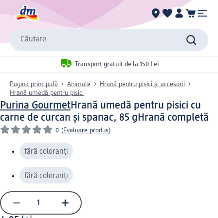
Căutare
Transport gratuit de la 150 Lei
Pagina principală
Animale
Hrană pentru pisici și accesorii
Hrană umedă pentru pisici
Purina Gourmet
Hrană umedă pentru pisici cu
carne de curcan şi spanac, 85 g
Hrană completă
0
(
Evaluare produs
)
fără coloranți
fără coloranți