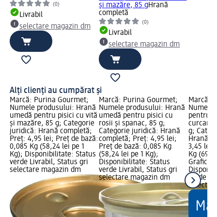
(0)
şi mazăre, 85 g
Hrană
completă
Livrabil
(0)
selectare magazin dm
Livrabil
selectare magazin dm
Alți clienți au cumpărat și
Marcă: Purina Gourmet;
Marcă: Purina Gourmet;
Marcă: D
Numele produsului: Hrană
Numele produsului: Hrană
Numele p
umedă pentru pisici cu vită
umedă pentru pisici cu
pentru p
şi mazăre, 85 g; Categorie
rosii şi spanac, 85 g;
curcan, b
juridică: Hrană completă;
Categorie juridică: Hrană
g; Catego
Preț: 4,95 lei; Preț de bază:
completă; Preț: 4,95 lei;
Hrană su
0,085 Kg (58,24 lei pe 1
Preț de bază: 0,085 Kg
3,45 lei;
Kg); Disponibilitate: Status
(58,24 lei pe 1 Kg);
Kg (69,00
verde Livrabil, Status gri
Disponibilitate: Status
Grafică 
selectare magazin dm
verde Livrabil, Status gri
Disponibi
selectare magazin dm
verde Liv
selectar