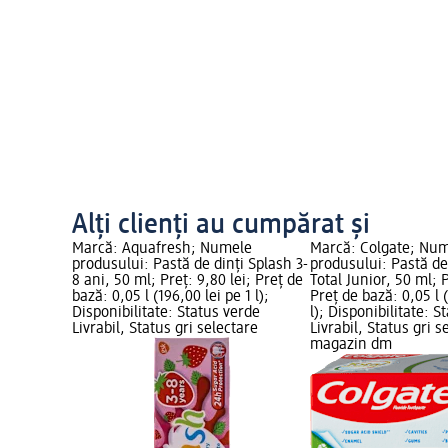
Alți clienți au cumpărat și
Marcă: Aquafresh; Numele
Marcă: Colgate; Nu
produsului: Pastă de dinți Splash 3-
produsului: Pastă de 
8 ani, 50 ml; Preț: 9,80 lei; Preț de
Total Junior, 50 ml; P
bază: 0,05 l (196,00 lei pe 1 l);
Preț de bază: 0,05 l 
Disponibilitate: Status verde
l); Disponibilitate: S
Livrabil, Status gri selectare
Livrabil, Status gri s
magazin dm