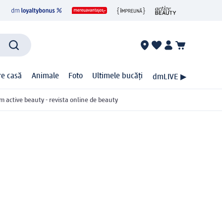
ire casă
Animale
Foto
Ultimele bucăți
dmLIVE ▶
m active beauty - revista online de beauty