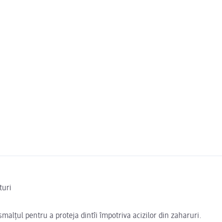
turi
malțul pentru a proteja dintîi împotriva acizilor din zaharuri.