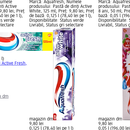
Numele
Marcă: Aquafresh; Numele
Marcă: Aquafre
ti Active
produsului: Pastă de dinți Active
produsului: Past
9,80 lei; Preț
White, 125 ml; Preț: 9,80 lei; Preț
8 ani, 50 ml; Pre
0 lei pe 1 l);
de bază: 0,125 l (78,40 lei pe 1 l);
bază: 0,05 l (196,
us verde
Disponibilitate: Status verde
Disponibilitate:
electare
Livrabil, Status gri selectare
Livrabil, Status 
 l)
i Active Fresh,
n dm
magazin dm
magazin dm
9,80 lei
9,80 lei
0,125 l (78,40 lei pe 1 l)
0,05 l (196,00 lei