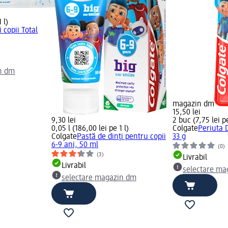
 l)
 copii Total
n dm
magazin dm
15,50 lei
9,30 lei
2 buc (7,75 lei p
0,05 l (186,00 lei pe 1 l)
Colgate
Periuta D
Colgate
Pastă de dinți pentru copii
33 g
6-9 ani, 50 ml
(0)
(3)
Livrabil
Livrabil
selectare ma
selectare magazin dm