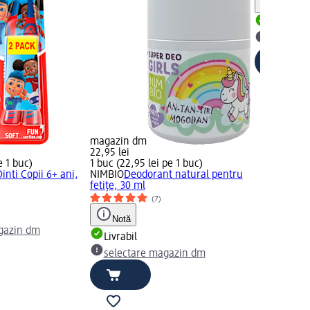
Notă
Livrabil
selectar
magazin dm
22,95 lei
e 1 buc)
1 buc (22,95 lei pe 1 buc)
inti Copii 6+ ani,
NIMBIO
Deodorant natural pentru
fetițe, 30 ml
(7)
Notă
gazin dm
Livrabil
selectare magazin dm