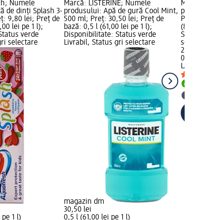
sh; Numele
Marcă: LISTERINE; Numele
Marcă: LAC
ă de dinți Splash 3-
produsului: Apă de gură Cool Mint,
produsului: 
ț: 9,80 lei; Preț de
500 ml; Preț: 30,50 lei; Preț de
Preț: 24,30 
00 lei pe 1 l);
bază: 0,5 l (61,00 lei pe 1 l);
(81,00 lei pe
 Status verde
Disponibilitate: Status verde
Status verde
gri selectare
Livrabil, Status gri selectare
selectare 
24,30 lei
0,3 l (81,00 l
LACALUT
Apă
Livrabil
selectar
magazin dm
30,50 lei
 pe 1 l)
0,5 l (61,00 lei pe 1 l)