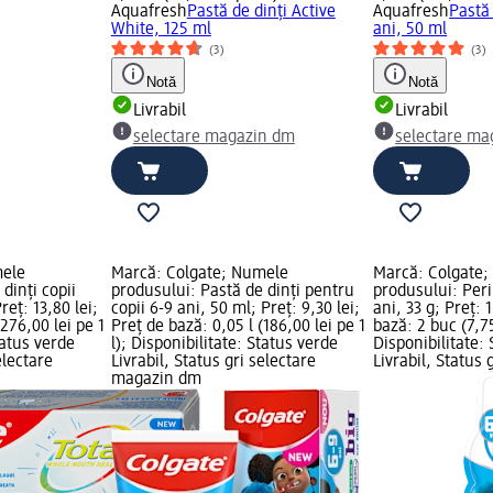
Aquafresh
Pastă de dinți Active
Aquafresh
Pastă 
White, 125 ml
ani, 50 ml
(3)
(3)
Notă
Notă
Livrabil
Livrabil
selectare magazin dm
selectare ma
mele
Marcă: Colgate; Numele
Marcă: Colgate
dinți copii
produsului: Pastă de dinți pentru
produsului: Peri
reț: 13,80 lei;
copii 6-9 ani, 50 ml; Preț: 9,30 lei;
ani, 33 g; Preț: 
(276,00 lei pe 1
Preț de bază: 0,05 l (186,00 lei pe 1
bază: 2 buc (7,75
tatus verde
l); Disponibilitate: Status verde
Disponibilitate:
electare
Livrabil, Status gri selectare
Livrabil, Status 
magazin dm