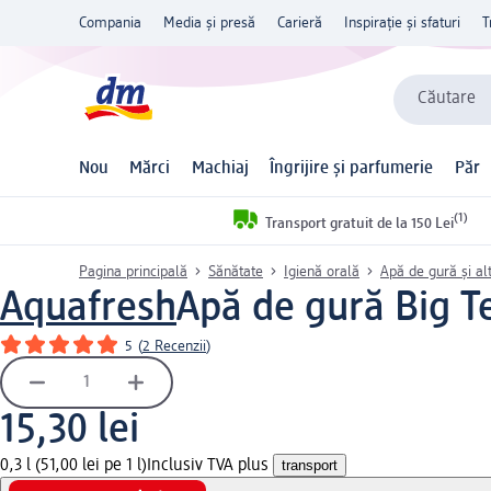
Compania
Media și presă
Carieră
Inspirație și sfaturi
T
Căutare
Nou
Mărci
Machiaj
Îngrijire și parfumerie
Păr
(1)
Transport gratuit de la 150 Lei
Pagina principală
Sănătate
Igienă orală
Apă de gură și al
Aquafresh
Apă de gură Big T
5
(
2 Recenzii
)
15,30 lei
0,3 l (51,00 lei pe 1 l)
Inclusiv TVA plus
transport