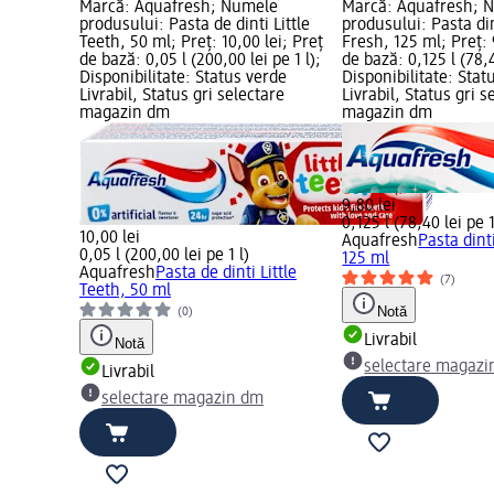
Marcă: Aquafresh; Numele
Marcă: Aquafresh; 
produsului: Pasta de dinti Little
produsului: Pasta din
Teeth, 50 ml; Preț: 10,00 lei; Preț
Fresh, 125 ml; Preț: 
de bază: 0,05 l (200,00 lei pe 1 l);
de bază: 0,125 l (78,4
Disponibilitate: Status verde
Disponibilitate: Stat
Livrabil, Status gri selectare
Livrabil, Status gri s
magazin dm
magazin dm
9,80 lei
0,125 l (78,40 lei pe 1
10,00 lei
Aquafresh
Pasta dint
0,05 l (200,00 lei pe 1 l)
125 ml
Aquafresh
Pasta de dinti Little
(7)
Teeth, 50 ml
Notă
(0)
Livrabil
Notă
selectare magazi
Livrabil
selectare magazin dm