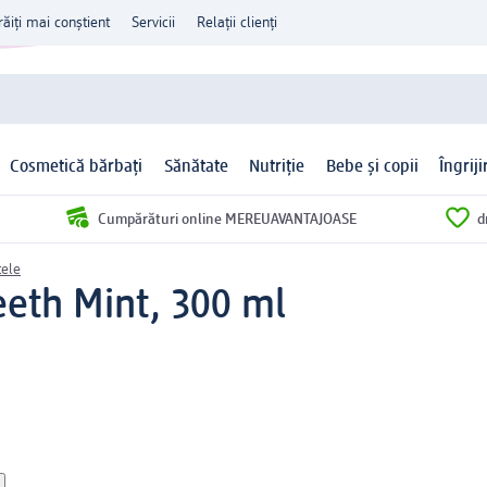
răiți mai conștient
Servicii
Relații clienți
Cosmetică bărbați
Sănătate
Nutriție
Bebe și copii
Îngrij
Cumpărături online MEREUAVANTAJOASE
d
tele
eeth Mint, 300 ml