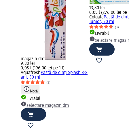
13,80 lei
0,05 l (276,00 lei pe 1
Colgate
Pastă de dinți
Junior, 50 ml
(3)
Livrabil
selectare magazi
magazin dm
9,80 lei
0,05 l (196,00 lei pe 1 l)
Aquafresh
Pastă de dinți Splash 3-8
ani, 50 ml
(3)
Notă
Livrabil
selectare magazin dm