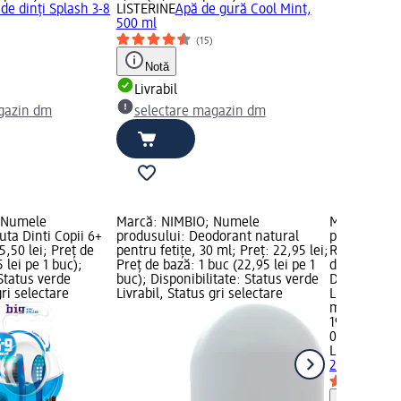
de dinți Splash 3-8
LISTERINE
Apă de gură Cool Mint,
500 ml
(15)
Notă
Livrabil
gazin dm
selectare magazin dm
; Numele
Marcă: NIMBIO; Numele
Marcă: LIS
uta Dinti Copii 6+
produsului: Deodorant natural
produsului:
15,50 lei; Preț de
pentru fetițe, 30 ml; Preț: 22,95 lei;
Rinse, 250 m
 lei pe 1 buc);
Preț de bază: 1 buc (22,95 lei pe 1
de bază: 0,25
 Status verde
buc); Disponibilitate: Status verde
Disponibilit
gri selectare
Livrabil, Status gri selectare
Livrabil, St
magazin d
19,60 lei
0,25 l (78,40
LISTERINE
A
250 ml