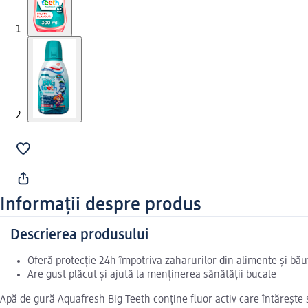
Informații despre produs
Descrierea produsului
Oferă protecție 24h împotriva zaharurilor din alimente și bău
Are gust plăcut și ajută la menținerea sănătății bucale
Apă de gură Aquafresh Big Teeth conține fluor activ care întărește s