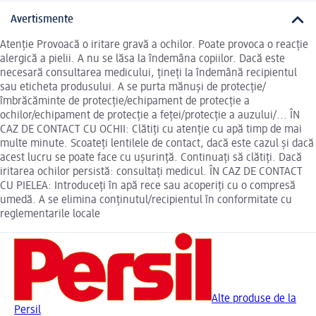
Avertismente
Atenție Provoacă o iritare gravă a ochilor. Poate provoca o reacţie
alergică a pielii. A nu se lăsa la îndemâna copiilor. Dacă este
necesară consultarea medicului, țineți la îndemână recipientul
sau eticheta produsului. A se purta mănuși de protecție/
îmbrăcăminte de protecție/echipament de protecție a
ochilor/echipament de protecție a feței/protecție a auzului/... ÎN
CAZ DE CONTACT CU OCHII: Clătiți cu atenție cu apă timp de mai
multe minute. Scoateți lentilele de contact, dacă este cazul și dacă
acest lucru se poate face cu ușurință. Continuați să clătiți. Dacă
iritarea ochilor persistă: consultaţi medicul. ÎN CAZ DE CONTACT
CU PIELEA: Introduceți în apă rece sau acoperiți cu o compresă
umedă. A se elimina conținutul/recipientul în conformitate cu
reglementarile locale
Alte produse de la
Persil