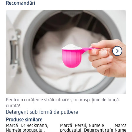
Recomandări
Pentru o curățenie strălucitoare și o prospețime de lungă
Des
durată!
De
Detergent sub formă de pulbere
Produse similare
Marcă: Dr.Beckmann;
Marcă: Persil; Numele
Marcă: W
Numele produsului:
produsului: Detergent rufe
Numele p