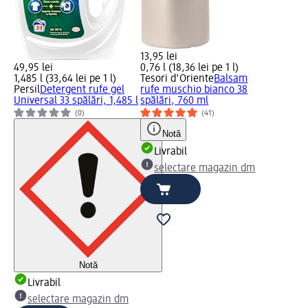
13,95 lei
49,95 lei
0,76 l (18,36 lei pe 1 l)
1,485 l (33,64 lei pe 1 l)
Tesori d'Oriente
Balsam
Persil
Detergent rufe gel
rufe muschio bianco 38
Universal 33 spălări, 1,485 l
spălări, 760 ml
(0)
(41)
Notă
Livrabil
selectare magazin dm
Notă
Livrabil
selectare magazin dm