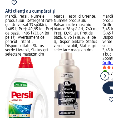
Alți clienți au cumpărat și
Marcă: Persil; Numele
Marcă: Tesori d'Oriente;
Marcă: 
produsului: Detergent rufe
Numele produsului:
produsul
gel Universal 33 spălări,
Balsam rufe muschio
Griffmax,
1,485 l; Preț: 49,95 lei; Preț
bianco 38 spălări, 760 ml;
3,45 lei;
de bază: 1,485 l (33,64 lei
Preț: 13,95 lei; Preț de
(3,45 lei
pe 1 l); Avertisment de
bază: 0,76 l (18,36 lei pe 1
Disponibi
pericol: iritant.;
l); Disponibilitate: Status
verde Liv
Disponibilitate: Status
verde Livrabil, Status gri
selectar
verde Livrabil, Status gri
selectare magazin dm
3,45 lei
selectare magazin dm
1 buc (3,
Spontex
Griffmax
Livrab
selec