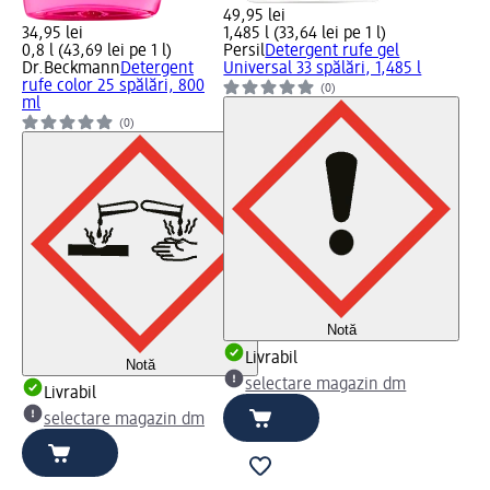
49,95 lei
34,95 lei
1,485 l (33,64 lei pe 1 l)
0,8 l (43,69 lei pe 1 l)
Persil
Detergent rufe gel
Dr.Beckmann
Detergent
Universal 33 spălări, 1,485 l
rufe color 25 spălări, 800
(0)
ml
(0)
Notă
Livrabil
Notă
selectare magazin dm
Livrabil
selectare magazin dm