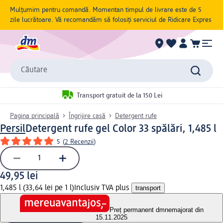
Mulțumim pentru comandă. Momentan timpul de livrare este de 5
zile lucrătoare. Vă recomandăm să folosiți serviciul de Ridicare Expres
Căutare
Transport gratuit de la 150 Lei
Pagina principală
Îngrijire casă
Detergent rufe
Persil
Detergent rufe gel Color 33 spălări, 1,485 l
5
(
2 Recenzii
)
49,95 lei
1,485 l (33,64 lei pe 1 l)
Inclusiv TVA plus
transport
Preț permanent dm
nemajorat din
15.11.2025