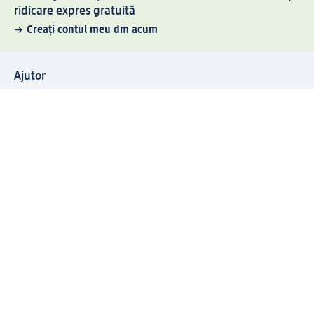
ridicare expres gratuită
Creați contul meu dm acum
Ajutor
Avantaje și Servicii
Relații clienți
Livrare și transport
Returnare și schimb
Compania dm
Compania
Responsabilitate
Carieră
Presă
Structura corporativă
Universul produselor dm
Lumea dm