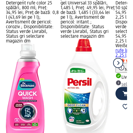
Detergent rufe color 25
gel Universal 33 spălări,
Detergen
spălări, 800 ml; Preț:
1,485 l; Preț: 49,95 lei; Preț
50 spălăr
34,95 lei; Preț de bază: 0,8
de bază: 1,485 l (33,64 lei
54,95 lei
l (43,69 lei pe 1 l);
pe 1 l); Avertisment de
2,25 l (24
Avertisment de pericol:
pericol: iritant.;
Disponibi
coroziv.; Disponibilitate:
Disponibilitate: Status
verde Liv
Status verde Livrabil,
verde Livrabil, Status gri
selectar
Status gri selectare
selectare magazin dm
54,95 lei
magazin dm
2,25 l (24
Weißer R
rufe lich
2,25 l
Notă
Livrab
selec