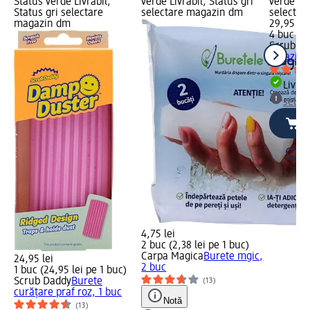
Status verde Livrabil,
verde Livrabil, Status gri
verde Liv
Status gri selectare
selectare magazin dm
selectar
magazin dm
29,95 lei
4 buc (7,
Scrub D
abraziv, 
Livrab
selec
4,75 lei
2 buc (2,38 lei pe 1 buc)
Carpa Magica
Burete mgic,
24,95 lei
2 buc
1 buc (24,95 lei pe 1 buc)
Scrub Daddy
Burete
(13)
curățare praf roz, 1 buc
Notă
(13)