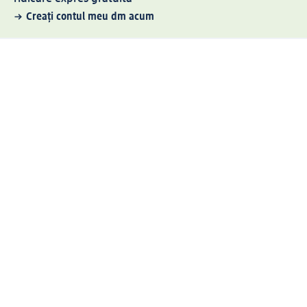
Creați contul meu dm acum
Ajutor
Avantaje și Servicii
Relații clienți
Livrare și transport
Returnare și schimb
Compania dm
Compania
Responsabilitate
Carieră
Presă
Structura corporativă
Universul produselor dm
Lumea dm