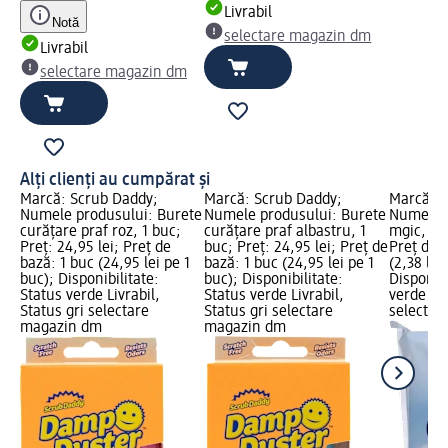
Livrabil
Notă
selectare magazin dm
Livrabil
selectare magazin dm
Alți clienți au cumpărat și
Marcă: Scrub Daddy;
Marcă: Scrub Daddy;
Marcă: C
Numele produsului: Burete
Numele produsului: Burete
Numele p
curățare praf roz, 1 buc;
curățare praf albastru, 1
mgic, 2 b
Preț: 24,95 lei; Preț de
buc; Preț: 24,95 lei; Preț de
Preț de 
bază: 1 buc (24,95 lei pe 1
bază: 1 buc (24,95 lei pe 1
(2,38 lei
buc); Disponibilitate:
buc); Disponibilitate:
Disponibi
Status verde Livrabil,
Status verde Livrabil,
verde Liv
Status gri selectare
Status gri selectare
selectar
magazin dm
magazin dm