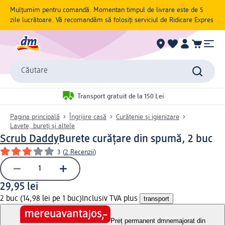
Mulțumim pentru comandă. Momentan timpul de livrare este de 5
zile lucrătoare. Vă recomandăm să folosiți serviciul de Ridicare Expres
Căutare
Transport gratuit de la 150 Lei
Pagina principală
Îngrijire casă
Curățenie și igienizare
Lavete, bureți și altele
Scrub Daddy
Burete curățare din spumă, 2 buc
3
(
2 Recenzii
)
29,95 lei
2 buc (14,98 lei pe 1 buc)
Inclusiv TVA plus
transport
Preț permanent dm
nemajorat din