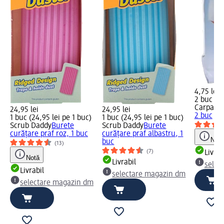
4,75 lei
2 buc (2,
Carpa M
24,95 lei
24,95 lei
2 buc
1 buc (24,95 lei pe 1 buc)
1 buc (24,95 lei pe 1 buc)
Scrub Daddy
Burete
Scrub Daddy
Burete
curățare praf roz, 1 buc
curățare praf albastru, 1
Notă
buc
(13)
(7)
Livrab
Notă
Livrabil
selec
Livrabil
selectare magazin dm
selectare magazin dm