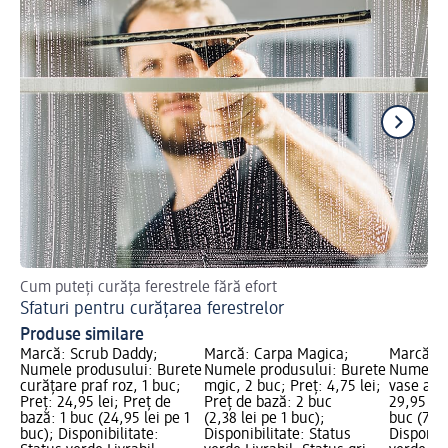
Cum puteți curăța ferestrele fără efort
Sfa
Sfaturi pentru curățarea ferestrelor
Cu
Produse similare
Marcă: Scrub Daddy;
Marcă: Carpa Magica;
Marcă: S
Numele produsului: Burete
Numele produsului: Burete
Numele p
curățare praf roz, 1 buc;
mgic, 2 buc; Preț: 4,75 lei;
vase abra
Preț: 24,95 lei; Preț de
Preț de bază: 2 buc
29,95 lei
bază: 1 buc (24,95 lei pe 1
(2,38 lei pe 1 buc);
buc (7,49
buc); Disponibilitate:
Disponibilitate: Status
Disponibi