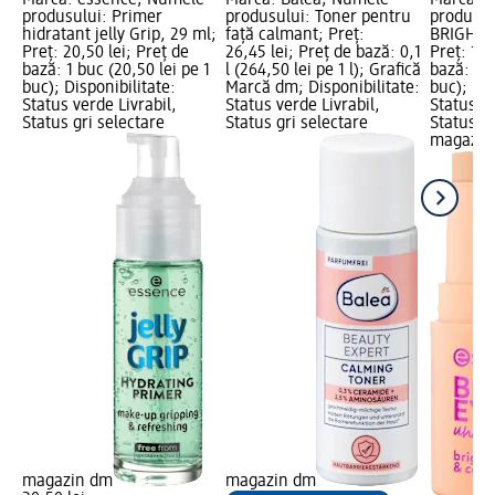
Marcă: essence; Numele
Marcă: Balea; Numele
Marcă: 
produsului: Primer
produsului: Toner pentru
produsulu
hidratant jelly Grip, 29 ml;
față calmant; Preț:
BRIGHT E
Preț: 20,50 lei; Preț de
26,45 lei; Preț de bază: 0,1
Preț: 17,
bază: 1 buc (20,50 lei pe 1
l (264,50 lei pe 1 l); Grafică
bază: 1 b
buc); Disponibilitate:
Marcă dm; Disponibilitate:
buc); Dis
Status verde Livrabil,
Status verde Livrabil,
Status ve
Status gri selectare
Status gri selectare
Status gr
magazin
magazin dm
magazin dm