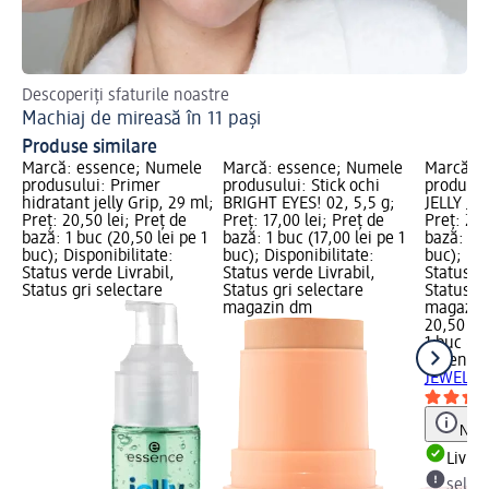
Descoperiți sfaturile noastre
Af
Machiaj de mireasă în 11 pași
Ma
Produse similare
Marcă: essence; Numele
Marcă: essence; Numele
Marcă: 
produsului: Primer
produsului: Stick ochi
produsulu
hidratant jelly Grip, 29 ml;
BRIGHT EYES! 02, 5,5 g;
JELLY JEW
Preț: 20,50 lei; Preț de
Preț: 17,00 lei; Preț de
Preț: 20,
bază: 1 buc (20,50 lei pe 1
bază: 1 buc (17,00 lei pe 1
bază: 1 b
buc); Disponibilitate:
buc); Disponibilitate:
buc); Dis
Status verde Livrabil,
Status verde Livrabil,
Status ve
Status gri selectare
Status gri selectare
Status gr
magazin dm
magazin
20,50 lei
1 buc (20
essence
JEWELS 0
Notă
Livrab
selec