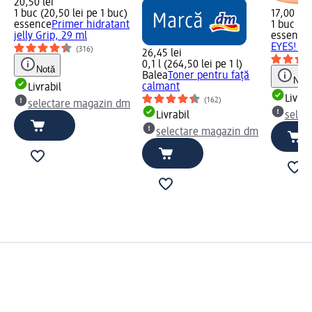
20,50 lei
1 buc (20,50 lei pe 1 buc)
17,00 lei
essence
Primer hidratant
1 buc (17
jelly Grip, 29 ml
essence
EYES! 02
(316)
26,45 lei
0,1 l (264,50 lei pe 1 l)
Notă
Balea
Toner pentru față
Notă
calmant
Livrabil
Livrab
(162)
selectare magazin dm
Livrabil
selec
selectare magazin dm