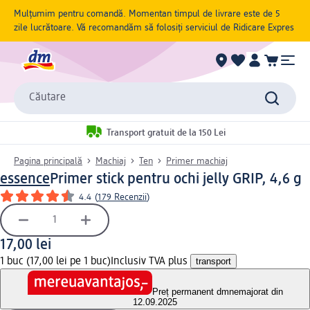
Mulțumim pentru comandă. Momentan timpul de livrare este de 5
zile lucrătoare. Vă recomandăm să folosiți serviciul de Ridicare Expres
Căutare
Transport gratuit de la 150 Lei
Pagina principală
Machiaj
Ten
Primer machiaj
essence
Primer stick pentru ochi jelly GRIP, 4,6 g
4.4
(
179 Recenzii
)
17,00 lei
1 buc (17,00 lei pe 1 buc)
Inclusiv TVA plus
transport
Preț permanent dm
nemajorat din
12.09.2025