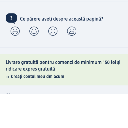
Ce părere aveți despre această pagină?
Livrare gratuită pentru comenzi de minimum 150 lei și
ridicare expres gratuită
Creați contul meu dm acum
Ajutor
Avantaje și Servicii
Relații clienți
Livrare și transport
Returnare și schimb