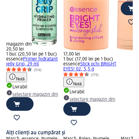
magazin dm
20,50 lei
1 buc (20,50 lei pe 1 buc)
17,00 lei
essence
Primer hidratant
1 buc (17,00 lei pe 1 buc)
jelly Grip, 29 ml
essence
Stick ochi BRIGHT
EYES! 02, 5,5 g
(316)
(173)
Notă
Notă
Livrabil
Livrabil
selectare magazin dm
selectare magazin dm
Alți clienți au cumpărat și