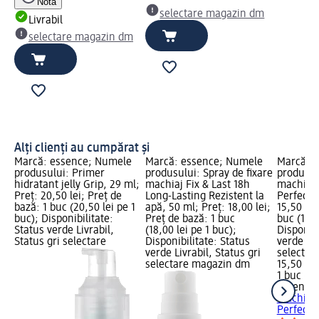
Notă
selectare magazin dm
Livrabil
selectare magazin dm
Alți clienți au cumpărat și
Marcă: essence; Numele
Marcă: essence; Numele
Marcă: 
produsului: Primer
produsului: Spray de fixare
produsul
hidratant jelly Grip, 29 ml;
machiaj Fix & Last 18h
machiaj F
Preț: 20,50 lei; Preț de
Long-Lasting Rezistent la
Perfect, 
bază: 1 buc (20,50 lei pe 1
apă, 50 ml; Preț: 18,00 lei;
15,50 lei
buc); Disponibilitate:
Preț de bază: 1 buc
buc (15,5
Status verde Livrabil,
(18,00 lei pe 1 buc);
Disponibi
Status gri selectare
Disponibilitate: Status
verde Liv
verde Livrabil, Status gri
selectar
selectare magazin dm
15,50 lei
1 buc (15
essence
machiaj F
Perfect,