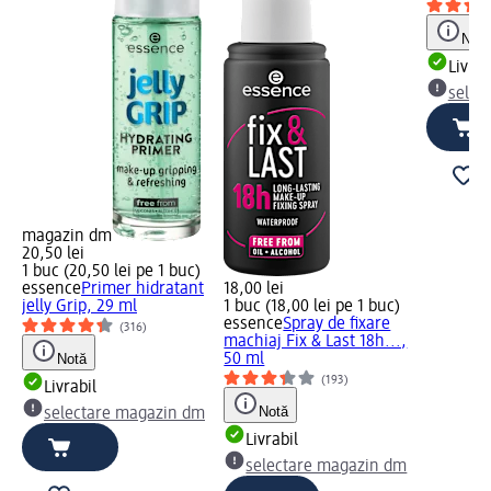
Notă
Livrab
selec
magazin dm
20,50 lei
1 buc (20,50 lei pe 1 buc)
essence
Primer hidratant
18,00 lei
jelly Grip, 29 ml
1 buc (18,00 lei pe 1 buc)
essence
Spray de fixare
(316)
machiaj Fix & Last 18h...,
Notă
50 ml
(193)
Livrabil
Notă
selectare magazin dm
Livrabil
selectare magazin dm