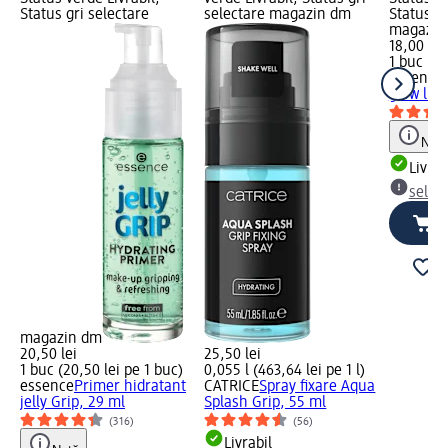
Status gri selectare
selectare magazin dm
Status gr
magazin
18,00 lei
1 buc (18
essence
glow lik
Notă
Livrab
selec
magazin dm
20,50 lei
25,50 lei
1 buc (20,50 lei pe 1 buc)
0,055 l (463,64 lei pe 1 l)
essence
Primer hidratant
CATRICE
Spray fixare Aqua
jelly Grip, 29 ml
Splash Grip, 55 ml
(316)
(56)
Livrabil