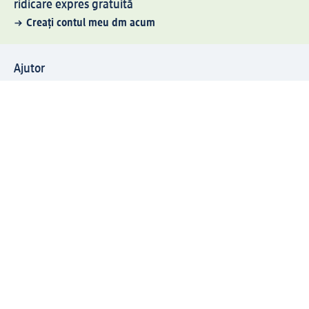
ridicare expres gratuită
Creați contul meu dm acum
Ajutor
Avantaje și Servicii
Relații clienți
Livrare și transport
Returnare și schimb
Compania dm
Compania
Responsabilitate
Carieră
Presă
Structura corporativă
Universul produselor dm
Lumea dm