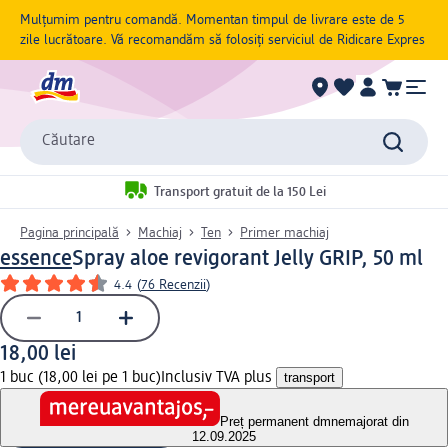
Mulțumim pentru comandă. Momentan timpul de livrare este de 5
zile lucrătoare. Vă recomandăm să folosiți serviciul de Ridicare Expres
Căutare
Transport gratuit de la 150 Lei
Pagina principală
Machiaj
Ten
Primer machiaj
essence
Spray aloe revigorant Jelly GRIP, 50 ml
4.4
(
76 Recenzii
)
18,00 lei
1 buc (18,00 lei pe 1 buc)
Inclusiv TVA plus
transport
Preț permanent dm
nemajorat din
12.09.2025