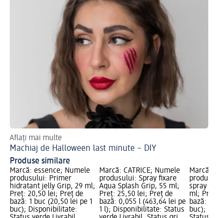
Aflați mai multe
Des
Machiaj de Halloween last minute – DIY
Ma
Produse similare
Marcă: essence; Numele
Marcă: CATRICE; Numele
Marcă: 
produsului: Primer
produsului: Spray fixare
produsul
hidratant jelly Grip, 29 ml;
Aqua Splash Grip, 55 ml;
spray gl
Preț: 20,50 lei; Preț de
Preț: 25,50 lei; Preț de
ml; Preț:
bază: 1 buc (20,50 lei pe 1
bază: 0,055 l (463,64 lei pe
bază: 1 b
buc); Disponibilitate:
1 l); Disponibilitate: Status
buc); Dis
Status verde Livrabil,
verde Livrabil, Status gri
Status ve