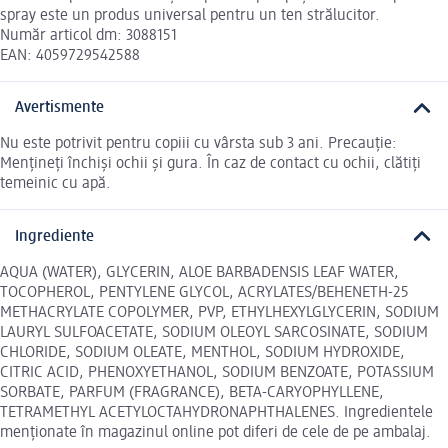
spray este un produs universal pentru un ten strălucitor.
Număr articol dm: 3088151
EAN: 4059729542588
Avertismente
Nu este potrivit pentru copiii cu vârsta sub 3 ani. Precauție:
Mențineți închiși ochii și gura. În caz de contact cu ochii, clătiți
temeinic cu apă.
Ingrediente
AQUA (WATER), GLYCERIN, ALOE BARBADENSIS LEAF WATER,
TOCOPHEROL, PENTYLENE GLYCOL, ACRYLATES/BEHENETH-25
METHACRYLATE COPOLYMER, PVP, ETHYLHEXYLGLYCERIN, SODIUM
LAURYL SULFOACETATE, SODIUM OLEOYL SARCOSINATE, SODIUM
CHLORIDE, SODIUM OLEATE, MENTHOL, SODIUM HYDROXIDE,
CITRIC ACID, PHENOXYETHANOL, SODIUM BENZOATE, POTASSIUM
SORBATE, PARFUM (FRAGRANCE), BETA-CARYOPHYLLENE,
TETRAMETHYL ACETYLOCTAHYDRONAPHTHALENES. Ingredientele
menționate în magazinul online pot diferi de cele de pe ambalaj.