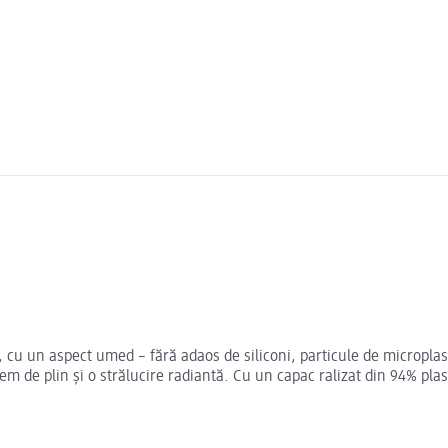
i
un aspect umed – fără adaos de siliconi, particule de microplastic, 
m de plin și o strălucire radiantă. Cu un capac ralizat din 94% pla