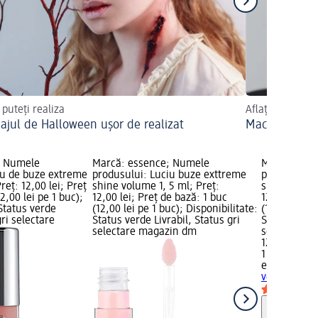
 puteți realiza
Aflați mai mult
ajul de Halloween ușor de realizat
Machiaj de v
; Numele
Marcă: essence; Numele
Marcă: ess
iu de buze extreme
produsului: Luciu buze exttreme
produsului:
reț: 12,00 lei; Preț
shine volume 1, 5 ml; Preț:
shine volum
2,00 lei pe 1 buc);
12,00 lei; Preț de bază: 1 buc
12,00 lei; P
 Status verde
(12,00 lei pe 1 buc); Disponibilitate:
(12,00 lei pe
gri selectare
Status verde Livrabil, Status gri
Status verde
selectare magazin dm
selectare 
12,00 lei
1 buc (12,00
essence
Luc
volume 2, 5
Notă