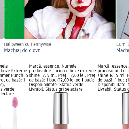
Halloween cu Pennywise
Cum îl
Machiaj de clovn
Machi
mele
Marcă: essence; Numele
Marcă: essence
e buze Extreme
produsului: Luciu de buze extreme
produsului: Luc
mmer Punch, 5
shine 17, 5 ml; Preț: 12,00 lei; Preț
shine 16, 5 ml; P
reț de bază: 1
de bază: 1 buc (12,00 lei pe 1 buc);
de bază: 1 buc (1
c);
Disponibilitate: Status verde
Disponibilitate:
us verde
Livrabil, Status gri selectare
Livrabil, Status 
electare