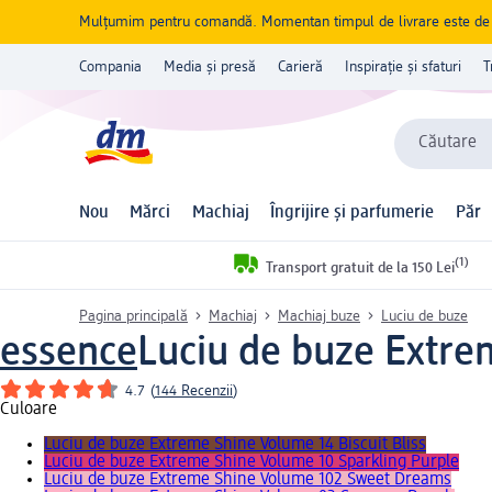
Mulțumim pentru comandă. Momentan timpul de livrare este de 5 
Compania
Media și presă
Carieră
Inspirație și sfaturi
T
Căutare
Nou
Mărci
Machiaj
Îngrijire și parfumerie
Păr
(1)
Transport gratuit de la 150 Lei
Pagina principală
Machiaj
Machiaj buze
Luciu de buze
essence
Luciu de buze Extre
4.7
(
144 Recenzii
)
Culoare
Luciu de buze Extreme Shine Volume 14 Biscuit Bliss
Luciu de buze Extreme Shine Volume 10 Sparkling Purple
Luciu de buze Extreme Shine Volume 102 Sweet Dreams