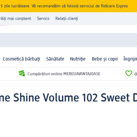
zile lucrătoare. Vă recomandăm să folosiți serviciul de Ridicare Expres
răiți mai conștient
Servicii
Relații clienți
Cosmetică bărbați
Sănătate
Nutriție
Bebe și copii
Îngrij
Cumpărături online MEREUAVANTAJOASE
d
me Shine Volume 102 Sweet 