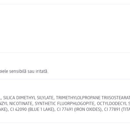
iele sensibilă sau iritată.
SILICA DIMETHYL SILYLATE, TRIMETHYLOLPROPANE TRIISOSTEAR
ENZYL NICOTINATE, SYNTHETIC FLUORPHLOGOPITE, OCTYLDODECYL 
E), CI 42090 (BLUE 1 LAKE), CI 77491 (IRON OXIDES), CI 77891 (TI