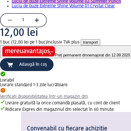
Luciu de buze Extreme Shine Volume 02 Summer Punch
Luciu de buze Extreme Shine Volume 01 Crystal Clear
12,00 lei
1 buc (12,00 lei pe 1 buc)
Inclusiv TVA plus
transport
Preț permanent dm
nemajorat din 12.09.2025
Adaugă în coș
Livrabil
Livrare standard 1-3 zile lucrătoare
Verificați disponibilitatea într-un magazin dm
Livrare gratuită la orice comandă plasată, cu cont de client
Ridicare Expres din magazinul dm selectat în 60 minute.
Convenabil cu fiecare achiziție