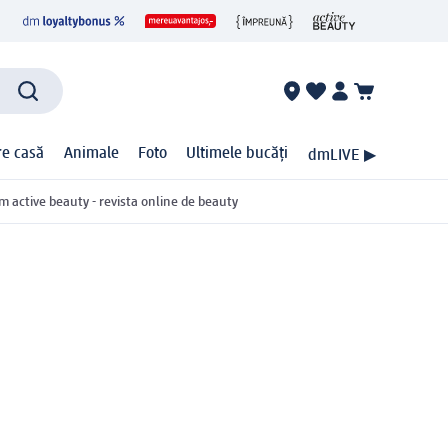
ire casă
Animale
Foto
Ultimele bucăți
dmLIVE ▶
m active beauty - revista online de beauty