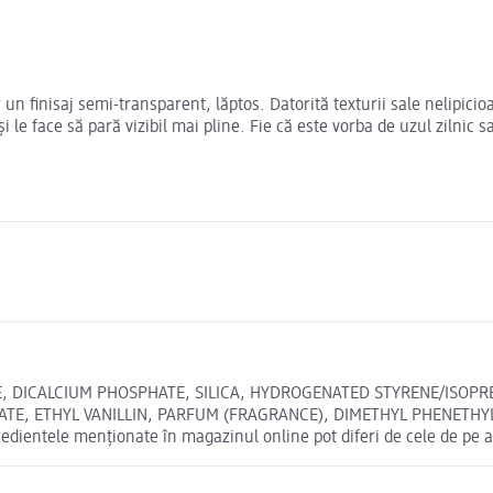
 finisaj semi-transparent, lăptos. Datorită texturii sale nelipicioas
i le face să pară vizibil mai pline. Fie că este vorba de uzul zilnic 
DICALCIUM PHOSPHATE, SILICA, HYDROGENATED STYRENE/ISOPRE
 ETHYL VANILLIN, PARFUM (FRAGRANCE), DIMETHYL PHENETHYL ACET
edientele menționate în magazinul online pot diferi de cele de pe 