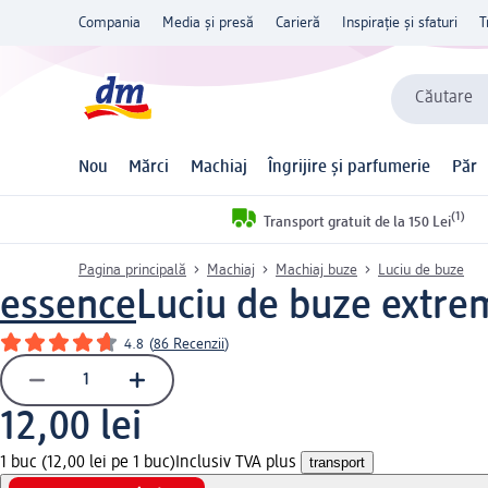
Compania
Media și presă
Carieră
Inspirație și sfaturi
T
Căutare
Nou
Mărci
Machiaj
Îngrijire și parfumerie
Păr
(1)
Transport gratuit de la 150 Lei
Pagina principală
Machiaj
Machiaj buze
Luciu de buze
essence
Luciu de buze extrem
4.8
(
86 Recenzii
)
12,00 lei
1 buc (12,00 lei pe 1 buc)
Inclusiv TVA plus
transport