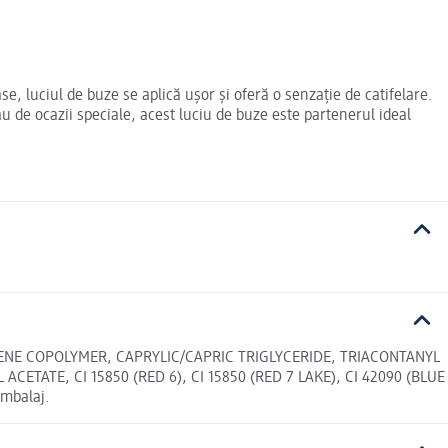
e, luciul de buze se aplică ușor și oferă o senzație de catifelare.
sau de ocazii speciale, acest luciu de buze este partenerul ideal
NE COPOLYMER, CAPRYLIC/CAPRIC TRIGLYCERIDE, TRIACONTANYL
ATE, CI 15850 (RED 6), CI 15850 (RED 7 LAKE), CI 42090 (BLUE
ambalaj.