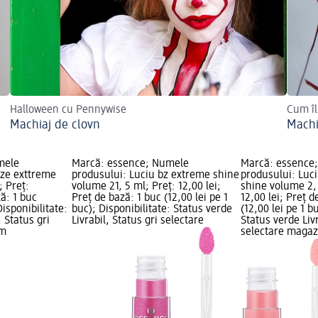
Halloween cu Pennywise
Cum îl
Machiaj de clovn
Machi
mele
Marcă: essence; Numele
Marcă: essence
uze exttreme
produsului: Luciu bz extreme shine
produsului: Luc
; Preț:
volume 21, 5 ml; Preț: 12,00 lei;
shine volume 2, 
ză: 1 buc
Preț de bază: 1 buc (12,00 lei pe 1
12,00 lei; Preț d
Disponibilitate:
buc); Disponibilitate: Status verde
(12,00 lei pe 1 b
, Status gri
Livrabil, Status gri selectare
Status verde Livr
dm
selectare maga