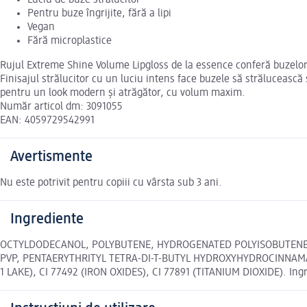
Luciu de buze strălucitor
Pentru buze îngrijite, fără a lipi
Vegan
Fără microplastice
Rujul Extreme Shine Volume Lipgloss de la essence conferă buzelor un
Finisajul strălucitor cu un luciu intens face buzele să strălucească ș
pentru un look modern și atrăgător, cu volum maxim.
Număr articol dm: 3091055
EAN: 4059729542991
Avertismente
Nu este potrivit pentru copiii cu vârsta sub 3 ani.
Ingrediente
OCTYLDODECANOL, POLYBUTENE, HYDROGENATED POLYISOBUTENE, 
PVP, PENTAERYTHRITYL TETRA-DI-T-BUTYL HYDROXYHYDROCINNAMATE,
1 LAKE), CI 77492 (IRON OXIDES), CI 77891 (TITANIUM DIOXIDE). Ingr