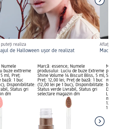
 puteți realiza
Aflați mai mult
ajul de Halloween ușor de realizat
Machiaj de v
; Numele
Marcă: essence; Numele
Marcă: ess
iu buze exttreme
produsului: Luciu de buze Extreme
produsului:
5 ml; Preț:
Shine Volume 14 Biscuit Bliss, 5 ml;
Shine Volum
e bază: 1 buc
Preț: 12,00 lei; Preț de bază: 1 buc
ml; Preț: 12
uc); Disponibilitate:
(12,00 lei pe 1 buc); Disponibilitate:
buc (12,00 l
abil, Status gri
Status verde Livrabil, Status gri
Disponibilit
zin dm
selectare magazin dm
Livrabil, St
magazin d
12,00 lei
1 buc (12,00