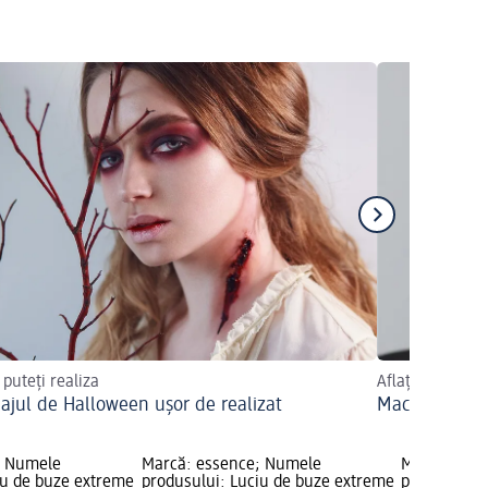
 puteți realiza
Aflați mai mult
ajul de Halloween ușor de realizat
Machiaj de v
; Numele
Marcă: essence; Numele
Marcă: ess
iu de buze extreme
produsului: Luciu de buze extreme
produsului: