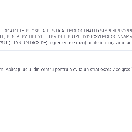
DICALCIUM PHOSPHATE, SILICA, HYDROGENATED STYRENE/ISOPRE
E, PENTAERYTHRITYL TETRA-DI-T- BUTYL HYDROXYHYDROCINNAMATE,
7891 (TITANIUM DIOXIDE) Ingredientele menționate în magazinul onli
. Aplicați luciul din centru pentru a evita un strat excesiv de gros î