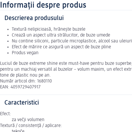
Informații despre produs
Descrierea produsului
Textură nelipicioasă, hrănește buzele
Crează un aspect ultra strălucitor, de buze umede
Nu contine siliconi, particule microplastice, alcool sau uleiur
Efect de mărire ce asigură un aspect de buze pline
Produs vegan
Luciul de buze extreme shine este must-have pentru buze superbe, cu 
pentru un machiaj versatil al buzelor – volum maxim, un efect extre
tone de plastic nou pe an.
Număr articol dm: 1680110
EAN: 4059729407917
Caracteristici
Efect:
za večji volumen
Textură / consistență / aplicare:
tekoče