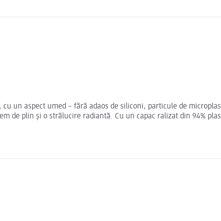
i
un aspect umed – fără adaos de siliconi, particule de microplastic, 
m de plin și o strălucire radiantă. Cu un capac ralizat din 94% pla