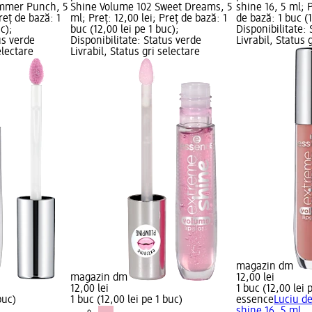
mmer Punch, 5
Shine Volume 102 Sweet Dreams, 5
shine 16, 5 ml; P
reț de bază: 1
ml; Preț: 12,00 lei; Preț de bază: 1
de bază: 1 buc (1
c);
buc (12,00 lei pe 1 buc);
Disponibilitate:
us verde
Disponibilitate: Status verde
Livrabil, Status 
electare
Livrabil, Status gri selectare
magazin dm
magazin dm
12,00 lei
12,00 lei
1 buc (12,00 lei 
buc)
1 buc (12,00 lei pe 1 buc)
essence
Luciu d
shine 16, 5 ml