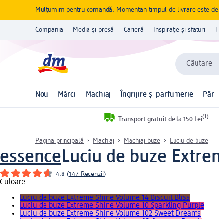
Mulțumim pentru comandă. Momentan timpul de livrare este de 5 
Compania
Media și presă
Carieră
Inspirație și sfaturi
T
Căutare
Nou
Mărci
Machiaj
Îngrijire și parfumerie
Păr
(1)
Transport gratuit de la 150 Lei
Pagina principală
Machiaj
Machiaj buze
Luciu de buze
essence
Luciu de buze Extre
4.8
(
147 Recenzii
)
Culoare
Luciu de buze Extreme Shine Volume 14 Biscuit Bliss
Luciu de buze Extreme Shine Volume 10 Sparkling Purple
Luciu de buze Extreme Shine Volume 102 Sweet Dreams