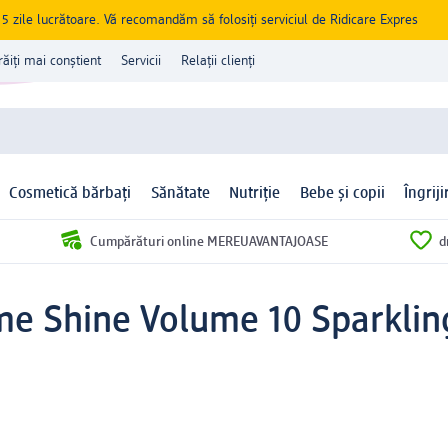
zile lucrătoare. Vă recomandăm să folosiți serviciul de Ridicare Expres
răiți mai conștient
Servicii
Relații clienți
Cosmetică bărbați
Sănătate
Nutriție
Bebe și copii
Îngrij
Cumpărături online MEREUAVANTAJOASE
d
me Shine Volume 10 Sparklin