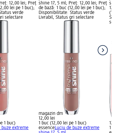
reț: 12,00 lei; Preț
shine 17, 5 ml; Preț: 12,00 lei; Preț
shine volume
2,00 lei pe 1 buc);
de bază: 1 buc (12,00 lei pe 1 buc);
12,00 lei; P
 Status verde
Disponibilitate: Status verde
(12,00 lei pe
gri selectare
Livrabil, Status gri selectare
Status verde
selectare 
magazin dm
12,00 lei
pe 1 buc)
1 buc (12,00 lei pe 1 buc)
12,00 lei
e buze extreme
essence
Luciu de buze extreme
1 buc (12,00
shine 17, 5 ml
essence
Luc