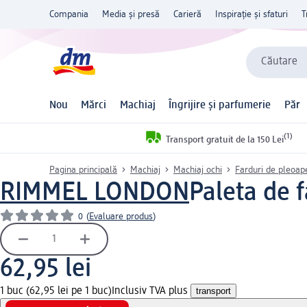
Compania
Media și presă
Carieră
Inspirație și sfaturi
T
Căutare
Nou
Mărci
Machiaj
Îngrijire și parfumerie
Păr
(1)
Transport gratuit de la 150 Lei
Pagina principală
Machiaj
Machiaj ochi
Farduri de pleoap
RIMMEL LONDON
Paleta de f
0
(
Evaluare produs
)
62,95 lei
1 buc (62,95 lei pe 1 buc)
Inclusiv TVA plus
transport