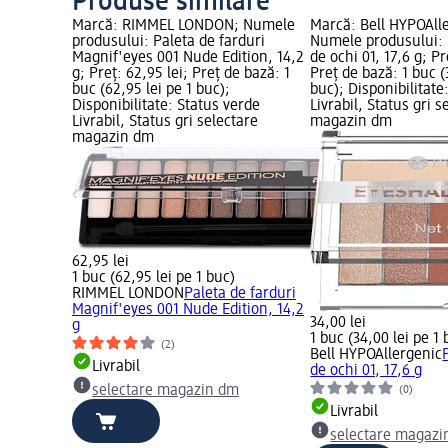
Produse similare
Marcă: RIMMEL LONDON; Numele
Marcă: Bell HYPOAll
produsului: Paleta de farduri
Numele produsului: 
Magnif'eyes 001 Nude Edition, 14,2
de ochi 01, 17,6 g; Pr
g; Preț: 62,95 lei; Preț de bază: 1
Preț de bază: 1 buc (
buc (62,95 lei pe 1 buc);
buc); Disponibilitate
Disponibilitate: Status verde
Livrabil, Status gri s
Livrabil, Status gri selectare
magazin dm
magazin dm
62,95 lei
1 buc (62,95 lei pe 1 buc)
RIMMEL LONDON
Paleta de farduri
Magnif'eyes 001 Nude Edition, 14,2
34,00 lei
g
1 buc (34,00 lei pe 1 
(2)
Bell HYPOAllergenic
Livrabil
de ochi 01, 17,6 g
selectare magazin dm
(0)
Livrabil
selectare magazi