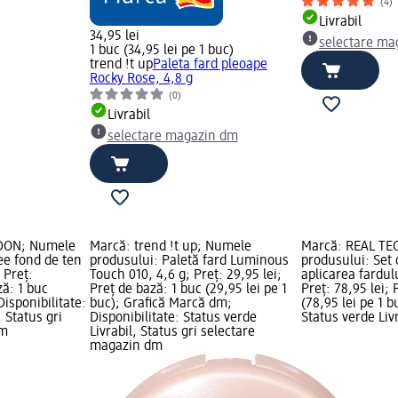
(4)
Livrabil
34,95 lei
selectare ma
1 buc (34,95 lei pe 1 buc)
trend !t up
Paleta fard pleoape
Rocky Rose, 4,8 g
(0)
Livrabil
selectare magazin dm
DON; Numele
Marcă: trend !t up; Numele
Marcă: REAL TE
ee fond de ten
produsului: Paletă fard Luminous
produsului: Set
 Preț:
Touch 010, 4,6 g; Preț: 29,95 lei;
aplicarea fardul
ză: 1 buc
Preț de bază: 1 buc (29,95 lei pe 1
Preț: 78,95 lei; 
Disponibilitate:
buc); Grafică Marcă dm;
(78,95 lei pe 1 b
, Status gri
Disponibilitate: Status verde
Status verde Livr
dm
Livrabil, Status gri selectare
magazin dm