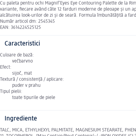
Cu paleta pentru ochi Magnif’Eyes Eye Contouring Palette de la Rimm
variante, fiecare având câte 12 farduri moderne de pleoape și un apl
alcătuirea look-urilor de zi și de seară. Formula îmbunătățită a far
Număr articol dm: 2545345
EAN: 3614224525125
Caracteristici
Culoare de bază:
večbarvno
Efect:
sijoč, mat
Textură / consistență / aplicare:
puder v prahu
Tipul pielii:
toate tipurile de piele
Ingrediente
TALC, MICA, ETHYLHEXYL PALMITATE, MAGNESIUM STEARATE, PHE