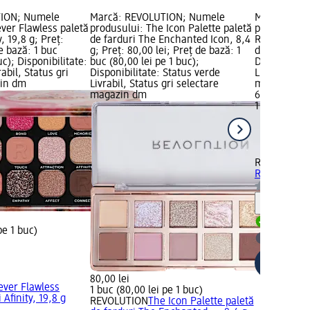
TION; Numele
Marcă: REVOLUTION; Numele
Marcă: RUB
ver Flawless paletă
produsului: The Icon Palette paletă
produsului:
y, 19,8 g; Preț:
de farduri The Enchanted Icon, 8,4
Ruby, 14,4 g
e bază: 1 buc
g; Preț: 80,00 lei; Preț de bază: 1
de bază: 1 b
uc); Disponibilitate:
buc (80,00 lei pe 1 buc);
Disponibilit
abil, Status gri
Disponibilitate: Status verde
Livrabil, St
zin dm
Livrabil, Status gri selectare
magazin d
magazin dm
64,95 lei
1 buc (64,95
RUBY Kisse
Ruby, 14,4 g
Notă
Livrabil
pe 1 buc)
selectar
80,00 lei
ever Flawless
1 buc (80,00 lei pe 1 buc)
 Afinity, 19,8 g
REVOLUTION
The Icon Palette paletă