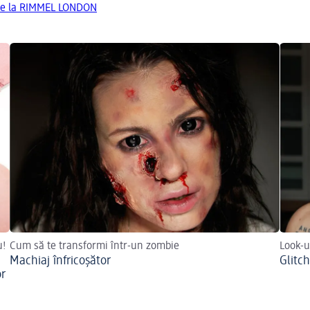
de la RIMMEL LONDON
u!
Cum să te transformi într-un zombie
Look-u
Machiaj înfricoșător
Glitc
or