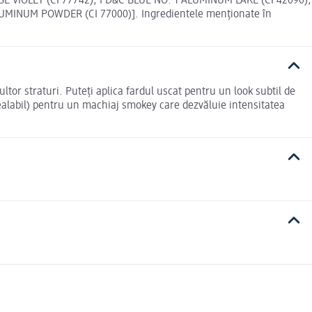
ESE VIOLET (CI 77742), FD&C BLUE NO. 1 ALUMINUM LAKE (CI 42090),
UMINUM POWDER (CI 77000)]. Ingredientele menționate în
tor straturi. Puteți aplica fardul uscat pentru un look subtil de
realabil) pentru un machiaj smokey care dezvăluie intensitatea