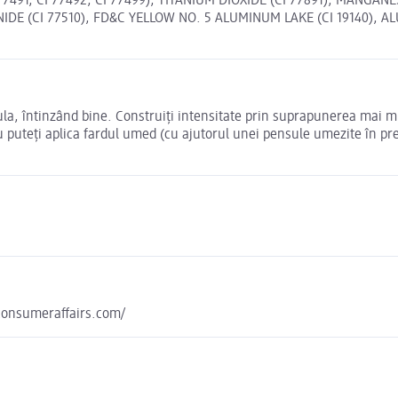
77491, CI 77492, CI 77499), TITANIUM DIOXIDE (CI 77891), MANGAN
IDE (CI 77510), FD&C YELLOW NO. 5 ALUMINUM LAKE (CI 19140), AL
ula, întinzând bine. Construiți intensitate prin suprapunerea mai mul
au puteți aplica fardul umed (cu ajutorul unei pensule umezite în p
yconsumeraffairs.com/