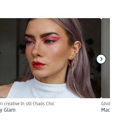
ri creative în stil Chaos Chic
Ghidul pas cu 
hy Glam
Machiaj discr