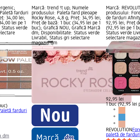
ergenic;
Marcă: trend !t up; Numele
Marcă: REVOLU
Paletă farduri
produsului: Paleta fard pleoape
produsului: Fore
eț: 34,00 lei;
Rocky Rose, 4,8 g; Preț: 34,95 lei;
de farduri Afinit
34,00 lei pe 1
Preț de bază: 1 buc (34,95 lei pe 1
92,95 lei; Preț d
: Status verde
buc); Grafică NOU, Grafică Marcă
(92,95 lei pe 1 b
electare
dm; Disponibilitate: Status verde
Status verde Livr
Livrabil, Status gri selectare
selectare maga
magazin dm
92,95 lei
1 buc (92,95 lei 
buc)
Paletă farduri
REVOLUTION
For
paletă de farduri
n dm