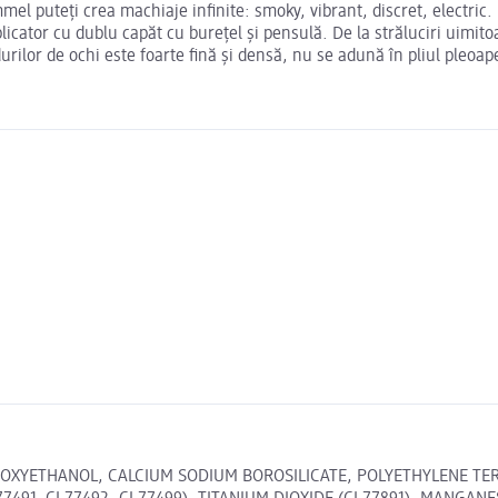
el puteți crea machiaje infinite: smoky, vibrant, discret, electric
icator cu dublu capăt cu burețel și pensulă. De la străluciri uimitoa
durilor de ochi este foarte fină și densă, nu se adună în pliul pleo
NOXYETHANOL, CALCIUM SODIUM BOROSILICATE, POLYETHYLENE TER