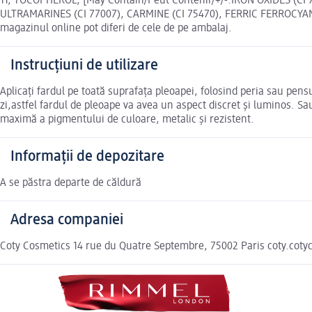
11, TOCOPHEROL, [May Contain/Peut Contenir/+/-:IRON OXIDES (CI 
ULTRAMARINES (CI 77007), CARMINE (CI 75470), FERRIC FERROCYAN
magazinul online pot diferi de cele de pe ambalaj.
Instrucțiuni de utilizare
Aplicați fardul pe toată suprafața pleoapei, folosind peria sau pens
zi,astfel fardul de pleoape va avea un aspect discret și luminos. S
maximă a pigmentului de culoare, metalic și rezistent.
Informații de depozitare
A se păstra departe de căldură
Adresa companiei
Coty Cosmetics 14 rue du Quatre Septembre, 75002 Paris coty.cot