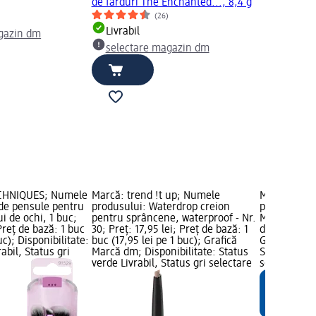
de farduri The Enchanted..., 8,4 g
(26)
Livrabil
gazin dm
selectare magazin dm
CHNIQUES; Numele
Marcă: trend !t up; Numele
Marcă: tren
 de pensule pentru
produsului: Waterdrop creion
produsului:
ui de ochi, 1 buc;
pentru sprâncene, waterproof - Nr.
Matte 230, 3
Preț de bază: 1 buc
30; Preț: 17,95 lei; Preț de bază: 1
de bază: 1 b
uc); Disponibilitate:
buc (17,95 lei pe 1 buc); Grafică
Grafică Mar
abil, Status gri
Marcă dm; Disponibilitate: Status
Status verde
verde Livrabil, Status gri selectare
selectare 