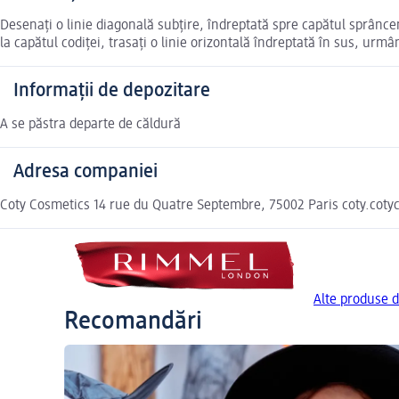
Desenați o linie diagonală subțire, îndreptată spre capătul sprâncene
la capătul codiței, trasați o linie orizontală îndreptată în sus, urmâ
Informații de depozitare
A se păstra departe de căldură
Adresa companiei
Coty Cosmetics 14 rue du Quatre Septembre, 75002 Paris coty.cot
Alte produse 
Recomandări