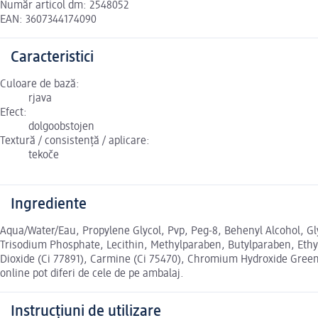
Număr articol dm: 2548052
EAN: 3607344174090
Caracteristici
Culoare de bază:
rjava
Efect:
dolgoobstojen
Textură / consistență / aplicare:
tekoče
Ingrediente
Aqua/Water/Eau, Propylene Glycol, Pvp, Peg-8, Behenyl Alcohol, Gl
Trisodium Phosphate, Lecithin, Methylparaben, Butylparaben, Ethyl
Dioxide (Ci 77891), Carmine (Ci 75470), Chromium Hydroxide Green
online pot diferi de cele de pe ambalaj.
Instrucțiuni de utilizare