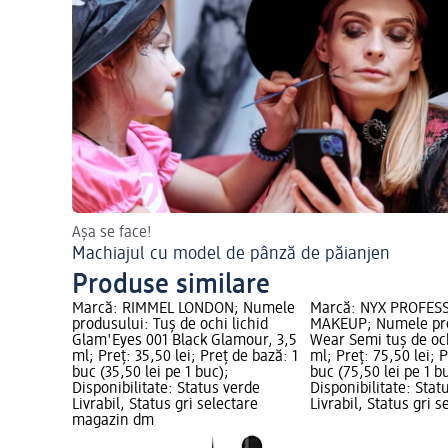
Așa se face!
Machiajul cu model de pânză de păianjen
Produse similare
Marcă: RIMMEL LONDON; Numele
Marcă: NYX PROFES
produsului: Tuș de ochi lichid
MAKEUP; Numele pro
Glam'Eyes 001 Black Glamour, 3,5
Wear Semi tuș de oc
ml; Preț: 35,50 lei; Preț de bază: 1
ml; Preț: 75,50 lei; 
buc (35,50 lei pe 1 buc);
buc (75,50 lei pe 1 b
Disponibilitate: Status verde
Disponibilitate: Stat
Livrabil, Status gri selectare
Livrabil, Status gri s
magazin dm