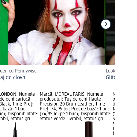
ween cu Pennywise
Look-uri creati
aj de clovn
Glitchy Glam
 LONDON; Numele
Marcă: L'ORÉAL PARiS; Numele
Marcă: miss
de ochi cariocă
produsului: Tuș de ochi Haute
produsului:
lack, 1 ml; Preț:
Precision 20 Brun Leather, 1 ml;
lichid 001 E
e bază: 1 buc
Preț: 74,95 lei; Preț de bază: 1 buc
14,50 lei; P
uc); Disponibilitate:
(74,95 lei pe 1 buc); Disponibilitate:
(14,50 lei pe
abil, Status gri
Status verde Livrabil, Status gri
Status verde
selectare 
14,50 lei
1 buc (14,50