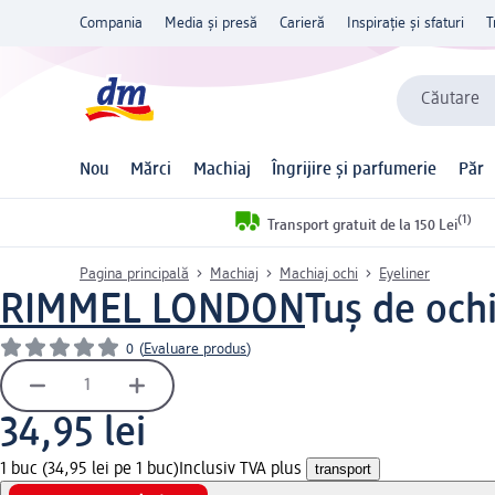
Compania
Media și presă
Carieră
Inspirație și sfaturi
T
Căutare
Nou
Mărci
Machiaj
Îngrijire și parfumerie
Păr
(1)
Transport gratuit de la 150 Lei
Pagina principală
Machiaj
Machiaj ochi
Eyeliner
RIMMEL LONDON
Tuș de och
0
(
Evaluare produs
)
34,95 lei
1 buc (34,95 lei pe 1 buc)
Inclusiv TVA plus
transport