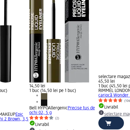
selectare maga
45,50 lei
14,50 lei
1 buc (45,50 lei 
 buc)
1 buc (14,50 lei pe 1 buc)
RIMMEL LONDO
cariocă Wonder I
(10
Livrabil
Bell HYPOAllergenic
Precise tuș de
ochi 02, 5 g
selectare ma
 MAKEUP
Epic
(2)
hi 2 Brown, 3,5
Livrabil