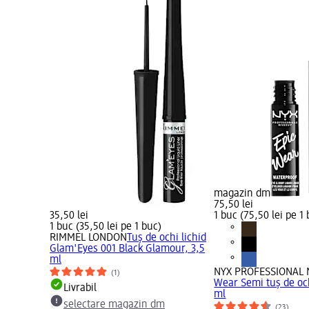
magazin dm
75,50 lei
35,50 lei
1 buc (75,50 lei pe 1
1 buc (35,50 lei pe 1 buc)
RIMMEL LONDON
Tuș de ochi lichid
Glam'Eyes 001 Black Glamour, 3,5
ml
NYX PROFESSIONAL
(1)
Wear Semi tuș de oc
Livrabil
ml
selectare magazin dm
(23)