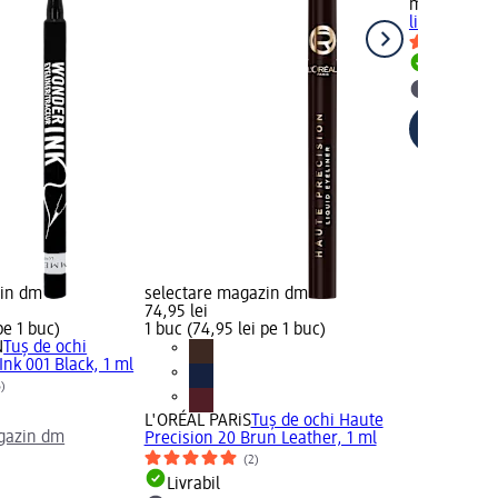
miss sporty
lichid 001 E
Livrabil
selectar
zin dm
selectare magazin dm
74,95 lei
pe 1 buc)
1 buc (74,95 lei pe 1 buc)
N
Tuș de ochi
nk 001 Black, 1 ml
6)
L'ORÉAL PARiS
Tuș de ochi Haute
gazin dm
Precision 20 Brun Leather, 1 ml
(2)
Livrabil