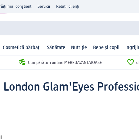
răiți mai conștient
Servicii
Relații clienți
Cosmetică bărbați
Sănătate
Nutriție
Bebe și copii
Îngrij
Cumpărături online MEREUAVANTAJOASE
d
i London Glam'Eyes Professi