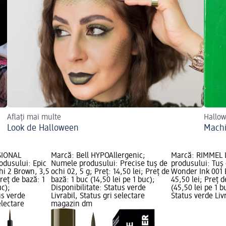
Aflați mai multe
Hallo
Look de Halloween
Machi
SIONAL
Marcă: Bell HYPOAllergenic;
Marcă: RIMMEL
dusului: Epic
Numele produsului: Precise tuș de
produsului: Tuș 
hi 2 Brown, 3,5
ochi 02, 5 g; Preț: 14,50 lei; Preț de
Wonder Ink 001 B
Preț de bază: 1
bază: 1 buc (14,50 lei pe 1 buc);
45,50 lei; Preț d
uc);
Disponibilitate: Status verde
(45,50 lei pe 1 b
us verde
Livrabil, Status gri selectare
Status verde Livr
electare
magazin dm