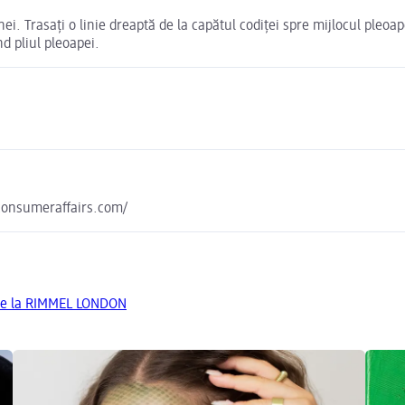
i. Trasați o linie dreaptă de la capătul codiței spre mijlocul pleoap
nd pliul pleoapei.
yconsumeraffairs.com/
de la RIMMEL LONDON