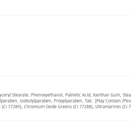
yceryl Stearate, Phenoxyethanol, Palmitic Acid, Xanthan Gum, Stear
paraben, Isobutylparaben, Propylparaben, Talc. [May Contain /Peut 
 (Ci 77289), Chromium Oxide Greens (Ci 77288), Ultramarines (Ci 7