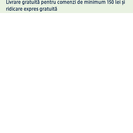
Livrare gratuită pentru comenzi de minimum 150 lei și
ridicare expres gratuită
Creați contul meu dm acum
Ajutor
Avantaje și Servicii
Relații clienți
Livrare și transport
Returnare și schimb
Compania dm
Compania
Responsabilitate
Carieră
Presă
Structura corporativă
Universul produselor dm
Lumea dm