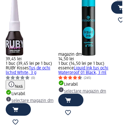
magazin dm
39,45 lei
14,50 lei
1 buc (39,45 lei pe 1 buc)
1 buc (14,50 lei pe 1 buc)
RUBY Kisses
Tuș de ochi
essence
Liquid Ink tuș ochi
lichid White, 3 g
Waterproof 01 Black, 3 ml
(0)
(265)
Livrabil
Notă
selectare magazin dm
Livrabil
selectare magazin dm