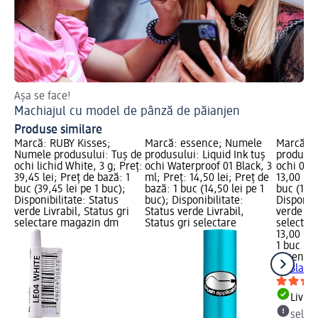
Așa se face!
Ha
Machiajul cu model de pânză de păianjen
Ma
Produse similare
Marcă: RUBY Kisses;
Marcă: essence; Numele
Marcă: 
Numele produsului: Tuș de
produsului: Liquid Ink tuș
produsulu
ochi lichid White, 3 g; Preț:
ochi Waterproof 01 Black, 3
ochi 01 B
39,45 lei; Preț de bază: 1
ml; Preț: 14,50 lei; Preț de
13,00 lei
buc (39,45 lei pe 1 buc);
bază: 1 buc (14,50 lei pe 1
buc (13,0
Disponibilitate: Status
buc); Disponibilitate:
Disponibi
verde Livrabil, Status gri
Status verde Livrabil,
verde Liv
selectare magazin dm
Status gri selectare
selectar
13,00 lei
1 buc (13
essence
01 Black,
Livrab
selec