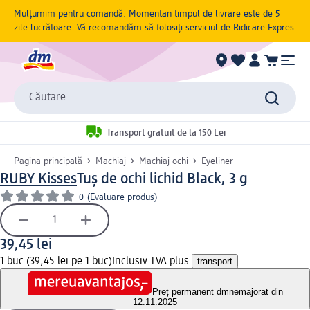
Mulțumim pentru comandă. Momentan timpul de livrare este de 5
zile lucrătoare. Vă recomandăm să folosiți serviciul de Ridicare Expres
Căutare
Transport gratuit de la 150 Lei
Pagina principală
Machiaj
Machiaj ochi
Eyeliner
RUBY Kisses
Tuș de ochi lichid Black, 3 g
0
(
Evaluare produs
)
39,45 lei
1 buc (39,45 lei pe 1 buc)
Inclusiv TVA plus
transport
Preț permanent dm
nemajorat din
12.11.2025