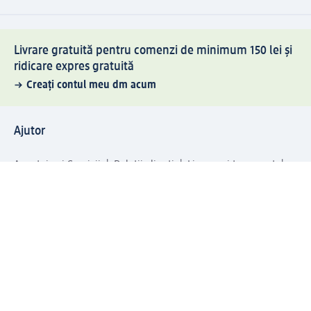
Livrare gratuită pentru comenzi de minimum 150 lei și
ridicare expres gratuită
Creați contul meu dm acum
Ajutor
Avantaje și Servicii
Relații clienți
Livrare și transport
Returnare și schimb
Compania dm
Compania
Responsabilitate
Carieră
Presă
Structura corporativă
Universul produselor dm
Lumea dm