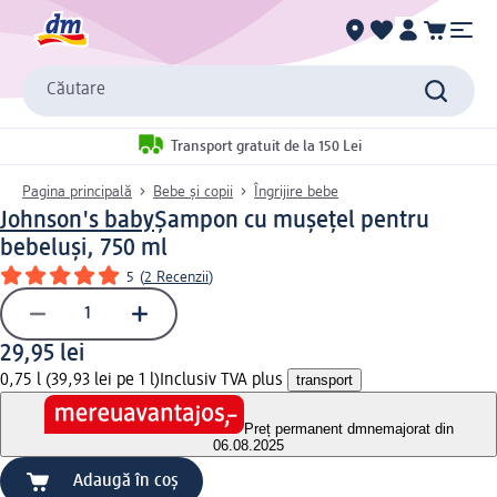
Căutare
Transport gratuit de la 150 Lei
Pagina principală
Bebe și copii
Îngrijire bebe
Johnson's baby
Șampon cu mușețel pentru
bebeluși, 750 ml
5
(
2 Recenzii
)
29,95 lei
0,75 l (39,93 lei pe 1 l)
Inclusiv TVA plus
transport
Preț permanent dm
nemajorat din
06.08.2025
Adaugă în coș