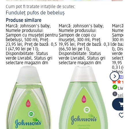
Cum pot fi tratate iritațiile de scutec
Inf
Funduleț pufos de bebeluș
Ba
Produse similare
Marcă: Johnson's baby;
Marcă: Johnson's baby;
Marcă: J
Numele produsului:
Numele produsului:
Numele p
Șampon cu mușețel pentru
Șampon de copii cu
Șampon p
bebeluși, 500 ml; Preț:
mușețel, 300 ml; Preț:
300 ml; P
23,95 lei; Preț de bază: 0,5
19,95 lei; Preț de bază: 0,3 l
de bază: 
l (47,90 lei pe 1 l);
(66,50 lei pe 1 l);
l); Dispo
Disponibilitate: Status
Disponibilitate: Status
verde Liv
verde Livrabil, Status gri
verde Livrabil, Status gri
selectar
selectare magazin dm
selectare magazin dm
19,95 lei
0,3 l (66,
Johnson'
pentru b
Livrab
selec