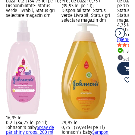
bază: 0,2 l (84,75 lei pe 1 l);
Preț de bază: 0,75 l
de bază: 
Disponibilitate: Status
(39,93 lei pe 1 l);
pe 1 buc)
verde Livrabil, Status gri
Disponibilitate: Status
Status ve
selectare magazin dm
verde Livrabil, Status gri
Status gr
selectare magazin dm
magazin
4,75 lei
100 buc (
bella cot
igienice 
Livrab
selec
16,95 lei
0,2 l (84,75 lei pe 1 l)
29,95 lei
Johnson's baby
Spray de
0,75 l (39,93 lei pe 1 l)
păr shiny drops, 200 ml
Johnson's baby
Șampon