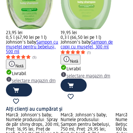
23,95 lei
19,95 lei
0,5 l (47,90 lei pe 1 l)
0,3 l (66,50 lei pe 1 l)
Johnson's baby
Șampon cu
Johnson's baby
Șampon de
mușețel pentru bebeluși,
copii cu mușețel, 300 ml
500 ml
(1)
(5)
Notă
Notă
Livrabil
Livrabil
selectare magazin dm
selectare magazin dm
Alți clienți au cumpărat și
Marcă: Johnson's baby;
Marcă: Johnson's baby;
Marcă: b
Numele produsului: Spray
Numele produsului:
Numele p
de păr shiny drops, 200 ml;
Șampon pentru bebeluși,
Bețișoare
Preț: 16,95 lei; Preț de
750 ml; Preț: 29,95 lei;
100 buc; 