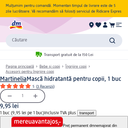
Mulțumim pentru comandă. Momentan timpul de livrare este de 5
zile lucrătoare. Vă recomandăm să folosiți serviciul de Ridicare Expres
Căutare
Transport gratuit de la 150 Lei
Pagina principală
Bebe și copii
Îngrijire copii
Accesorii pentru îngrijire copii
Martinelia
Mască hidratantă pentru copii, 1 buc
5
(
3 Recenzii
)
9,95 lei
1 buc (9,95 lei pe 1 buc)
Inclusiv TVA plus
transport
Preț permanent dm
nemajorat din