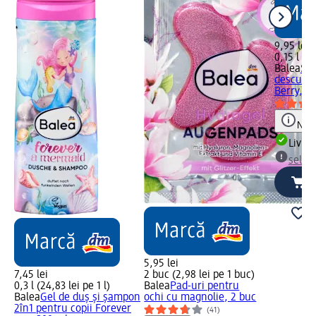
9,95 lei
0,15 l (66
Balea
Spr
descurca
Berry, 1
Notă
Livrab
selec
5,95 lei
7,45 lei
2 buc (2,98 lei pe 1 buc)
0,3 l (24,83 lei pe 1 l)
Balea
Pad-uri pentru
Balea
Gel de duș și șampon
ochi cu magnolie, 2 buc
2în1 pentru copii Forever
(41)