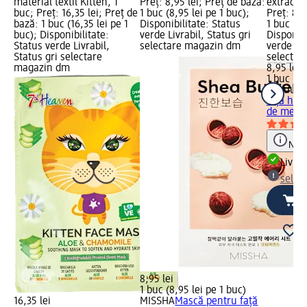
material textil Kitten, 1
Preț: 8,95 lei; Preț de bază:
extract d
buc; Preț: 16,35 lei; Preț de
1 buc (8,95 lei pe 1 buc);
Preț: 8,9
bază: 1 buc (16,35 lei pe 1
Disponibilitate: Status
1 buc (8,
buc); Disponibilitate:
verde Livrabil, Status gri
Disponibi
Status verde Livrabil,
selectare magazin dm
verde Liv
Status gri selectare
selectar
magazin dm
8,95 lei
1 buc (8,
BeauuGr
față hid
de melc,
Notă
Livrab
selec
8,95 lei
1 buc (8,95 lei pe 1 buc)
16,35 lei
MISSHA
Mască pentru față