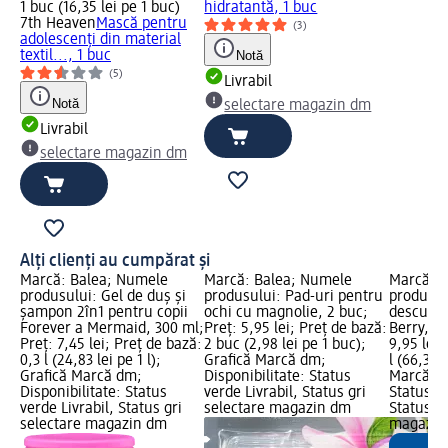
1 buc (16,35 lei pe 1 buc)
hidratantă, 1 buc
7th Heaven
Mască pentru
(3)
adolescenți din material
textil..., 1 buc
Notă
(5)
Livrabil
Notă
selectare magazin dm
Livrabil
selectare magazin dm
Alți clienți au cumpărat și
Marcă: Balea; Numele
Marcă: Balea; Numele
Marcă: B
produsului: Gel de duș și
produsului: Pad-uri pentru
produsul
șampon 2în1 pentru copii
ochi cu magnolie, 2 buc;
descurca
Forever a Mermaid, 300 ml;
Preț: 5,95 lei; Preț de bază:
Berry, 15
Preț: 7,45 lei; Preț de bază:
2 buc (2,98 lei pe 1 buc);
9,95 lei;
0,3 l (24,83 lei pe 1 l);
Grafică Marcă dm;
l (66,33 l
Grafică Marcă dm;
Disponibilitate: Status
Marcă dm
Disponibilitate: Status
verde Livrabil, Status gri
Status ve
verde Livrabil, Status gri
selectare magazin dm
Status gr
selectare magazin dm
magazin