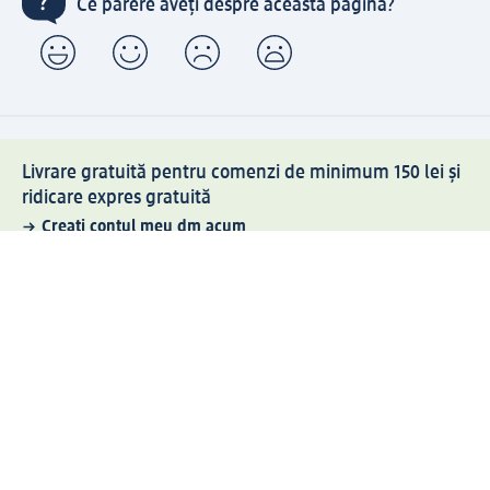
Ce părere aveți despre această pagină?
Livrare gratuită pentru comenzi de minimum 150 lei și
ridicare expres gratuită
Creați contul meu dm acum
Ajutor
Avantaje și Servicii
Relații clienți
Livrare și transport
Returnare și schimb
Compania dm
Compania
Responsabilitate
Carieră
Presă