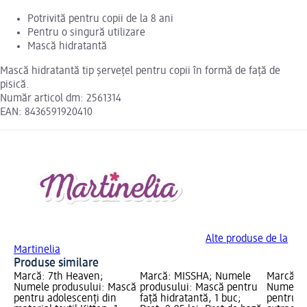
Potrivită pentru copii de la 8 ani
Pentru o singură utilizare
Mască hidratantă
Mască hidratantă tip șervețel pentru copii în formă de față de
pisică.
Număr articol dm: 2561314
EAN: 8436591920410
Alte produse de la
Martinelia
Produse similare
Marcă: 7th Heaven;
Marcă: MISSHA; Numele
Marcă: 
Numele produsului: Mască
produsului: Mască pentru
Numele 
pentru adolescenți din
față hidratantă, 1 buc;
pentru f