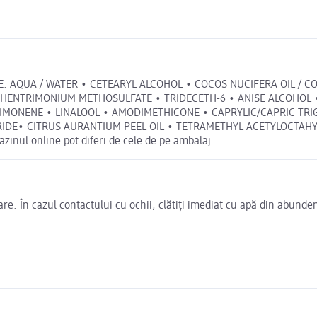
TAVINE: AQUA / WATER • CETEARYL ALCOHOL • COCOS NUCIFERA OIL /
ENTRIMONIUM METHOSULFATE • TRIDECETH-6 • ANISE ALCOHOL •
 LIMONENE • LINALOOL • AMODIMETHICONE • CAPRYLIC/CAPRIC TRI
IDE• CITRUS AURANTIUM PEEL OIL • TETRAMETHYL ACETYLOCTAH
inul online pot diferi de cele de pe ambalaj.
are. În cazul contactului cu ochii, clătiți imediat cu apă din abunde