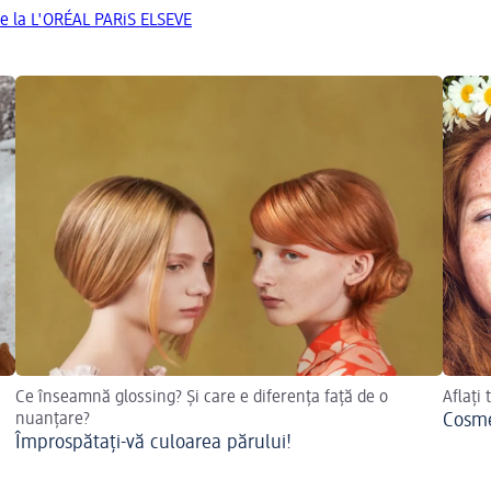
de la L'ORÉAL PARiS ELSEVE
Ce înseamnă glossing? Și care e diferența față de o
Aflați
nuanțare?
Cosme
Împrospătați-vă culoarea părului!