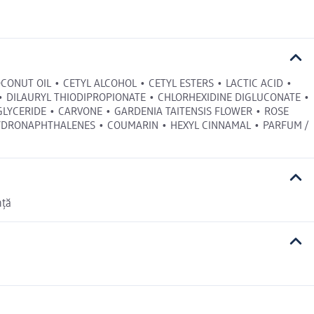
 COCONUT OIL • CETYL ALCOHOL • CETYL ESTERS • LACTIC ACID •
 DILAURYL THIODIPROPIONATE • CHLORHEXIDINE DIGLUCONATE •
GLYCERIDE • CARVONE • GARDENIA TAITENSIS FLOWER • ROSE
YDRONAPHTHALENES • COUMARIN • HEXYL CINNAMAL • PARFUM /
nță