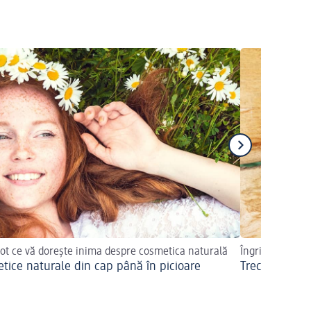
 tot ce vă dorește inima despre cosmetica naturală
Îngrijire pentr
tice naturale din cap până în picioare
Trecerea la c