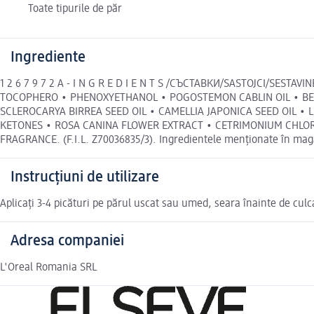
Toate tipurile de păr
Ingrediente
1 2 6 7 9 7 2 A - I N G R E D I E N T S /СЪСТАВКИ/SASTOJCI/SES
TOCOPHERO • PHENOXYETHANOL • POGOSTEMON CABLIN OIL • BEH
SCLEROCARYA BIRREA SEED OIL • CAMELLIA JAPONICA SEED OIL •
KETONES • ROSA CANINA FLOWER EXTRACT • CETRIMONIUM CHLOR
FRAGRANCE. (F.I.L. Z70036835/3). Ingredientele menționate în magaz
Instrucțiuni de utilizare
Aplicați 3-4 picături pe părul uscat sau umed, seara înainte de culc
Adresa companiei
L'Oreal Romania SRL