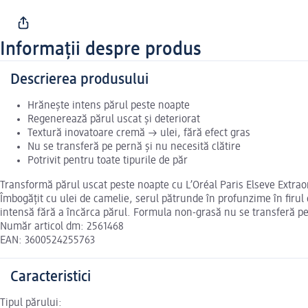
Informații despre produs
Descrierea produsului
Hrănește intens părul peste noapte
Regenerează părul uscat și deteriorat
Textură inovatoare cremă → ulei, fără efect gras
Nu se transferă pe pernă și nu necesită clătire
Potrivit pentru toate tipurile de păr
Transformă părul uscat peste noapte cu L’Oréal Paris Elseve Extrao
Îmbogățit cu ulei de camelie, serul pătrunde în profunzime în firul d
intensă fără a încărca părul. Formula non-grasă nu se transferă pe p
Număr articol dm: 2561468
EAN: 3600524255763
Caracteristici
Tipul părului: