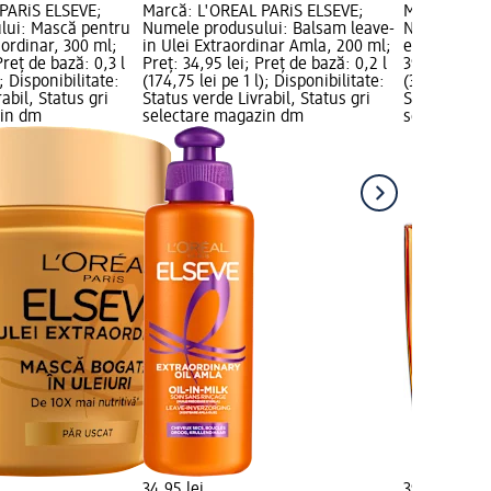
PARiS ELSEVE;
Marcă: L'ORÉAL PARiS ELSEVE;
Marcă: L'OR
lui: Mască pentru
Numele produsului: Balsam leave-
Numele prod
aordinar, 300 ml;
in Ulei Extraordinar Amla, 200 ml;
extraordinar
Preț de bază: 0,3 l
Preț: 34,95 lei; Preț de bază: 0,2 l
39,95 lei; Pr
); Disponibilitate:
(174,75 lei pe 1 l); Disponibilitate:
(399,50 lei p
abil, Status gri
Status verde Livrabil, Status gri
Status verde
zin dm
selectare magazin dm
selectare 
34,95 lei
39,95 lei