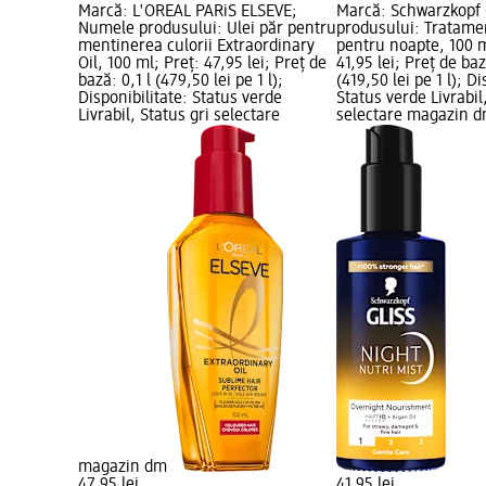
Marcă: L'ORÉAL PARiS ELSEVE;
Marcă: Schwarzkopf
Numele produsului: Ulei păr pentru
produsului: Tratame
mentinerea culorii Extraordinary
pentru noapte, 100 m
Oil, 100 ml; Preț: 47,95 lei; Preț de
41,95 lei; Preț de baz
bază: 0,1 l (479,50 lei pe 1 l);
(419,50 lei pe 1 l); Di
Disponibilitate: Status verde
Status verde Livrabil
Livrabil, Status gri selectare
selectare magazin 
magazin dm
47,95 lei
41,95 lei