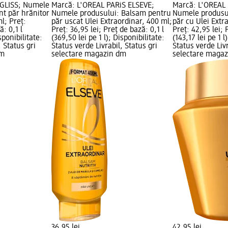
 GLISS; Numele
Marcă: L'ORÉAL PARiS ELSEVE;
Marcă: L'ORÉAL 
nt păr hrănitor
Numele produsului: Balsam pentru
Numele produsu
l; Preț:
păr uscat Ulei Extraordinar, 400 ml;
păr cu Ulei Extr
ă: 0,1 l
Preț: 36,95 lei; Preț de bază: 0,1 l
Preț: 42,95 lei; 
sponibilitate:
(369,50 lei pe 1 l); Disponibilitate:
(143,17 lei pe 1 l
, Status gri
Status verde Livrabil, Status gri
Status verde Livr
dm
selectare magazin dm
selectare maga
36,95 lei
42,95 lei