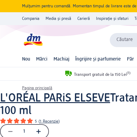
Mulțumim pentru comandă. Momentan timpul de livrare este de 5 
Compania
Media și presă
Carieră
Inspirație și sfaturi
T
Căutare
Nou
Mărci
Machiaj
Îngrijire și parfumerie
Păr
(1)
Transport gratuit de la 150 Lei
Pagina principală
L'ORÉAL PARiS ELSEVE
Trata
100 ml
5
(
1 Recenzie
)