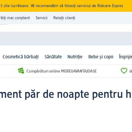
zile lucrătoare. Vă recomandăm să folosiți serviciul de Ridicare Expres
răiți mai conștient
Servicii
Relații clienți
Cosmetică bărbați
Sănătate
Nutriție
Bebe și copii
Îngrij
Cumpărături online MEREUAVANTAJOASE
d
ment păr de noapte pentru hi