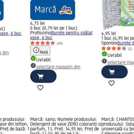
4,75 lei
6 buc (0,79 lei pe 1 buc)
uc)
Profissimo
Burete pentru spălat
vase, 6 buc
4,95 lei
vase, 6 buc
1 buc (4,95 lei p
Spontex
Burete d
(49)
(2)
Notă
n dm
Livrabil
Livrabil
selectare ma
selectare magazin dm
 produsului:
Marcă: sano; Numele produsului:
Marcă: CHANTE
ase din teflon,
Detergent de vase ZERO coloranți si
produsului: Sol
 Preț de bază: 1
parfum, 1 l; Preț: 14,95 lei; Preț de
universală cu bi