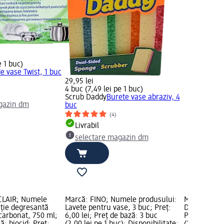
e 1 buc)
e vase Twist, 1 buc
29,95 lei
4 buc (7,49 lei pe 1 buc)
Scrub Daddy
Burete vase abraziv, 4
gazin dm
buc
(4)
Livrabil
selectare magazin dm
CLAIR; Numele
Marcă: FINO; Numele produsului:
Marcă: sano
uție degresantă
Lavete pentru vase, 3 buc; Preț:
Detergent v
carbonat, 750 ml;
6,00 lei; Preț de bază: 3 buc
Preț: 13,95 l