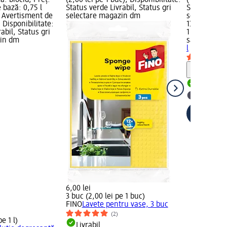
ă: biocid; Preț:
(2,00 lei pe 1 buc); Disponibilitate:
(13,95 lei pe
e bază: 0,75 l
Status verde Livrabil, Status gri
Status verde
); Avertisment de
selectare magazin dm
selectare 
; Disponibilitate:
13,95 lei
abil, Status gri
1 l (13,95 lei
zin dm
sano
Deterg
l
Notă
Livrabil
selectar
6,00 lei
3 buc (2,00 lei pe 1 buc)
FINO
Lavete pentru vase, 3 buc
(2)
pe 1 l)
Livrabil