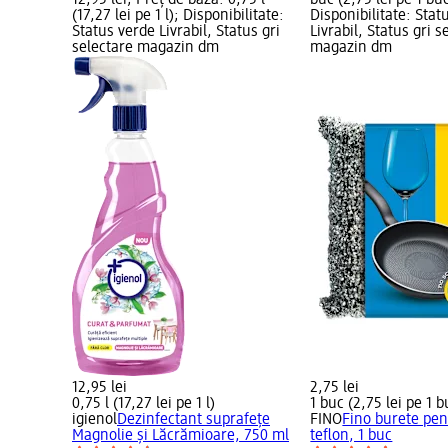
12,95 lei; Preț de bază: 0,75 l
buc (2,75 lei pe 1 buc
(17,27 lei pe 1 l); Disponibilitate:
Disponibilitate: Stat
Status verde Livrabil, Status gri
Livrabil, Status gri s
selectare magazin dm
magazin dm
12,95 lei
2,75 lei
0,75 l (17,27 lei pe 1 l)
1 buc (2,75 lei pe 1 b
igienol
Dezinfectant suprafețe
FINO
Fino burete pen
Magnolie și Lăcrămioare, 750 ml
teflon, 1 buc