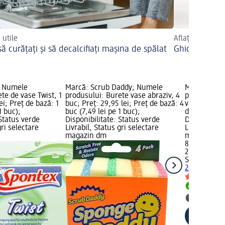
 utile
Aflați mai mult
ă curățați și să decalcifiați mașina de spălat
Ghidul deterg
; Numele
Marcă: Scrub Daddy; Numele
Marcă: Spo
te de vase Twist, 1
produsului: Burete vase abraziv, 4
produsului:
ei; Preț de bază: 1
buc; Preț: 29,95 lei; Preț de bază: 4
vâscoză, 2 b
1 buc);
buc (7,49 lei pe 1 buc);
de bază: 2 b
 Status verde
Disponibilitate: Status verde
Disponibilit
gri selectare
Livrabil, Status gri selectare
Livrabil, St
magazin dm
magazin d
8,95 lei
2 buc (4,48 
Spontex
Bur
2 buc
Livrabil
selectar