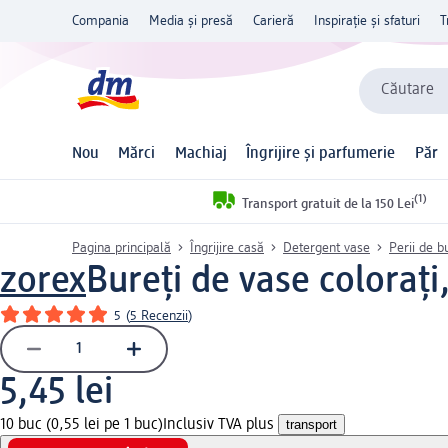
Compania
Media și presă
Carieră
Inspirație și sfaturi
T
Căutare
Nou
Mărci
Machiaj
Îngrijire și parfumerie
Păr
(1)
Transport gratuit de la 150 Lei
Pagina principală
Îngrijire casă
Detergent vase
Perii de b
zorex
Bureți de vase colorați
5
(
5 Recenzii
)
5,45 lei
10 buc (0,55 lei pe 1 buc)
Inclusiv TVA plus
transport