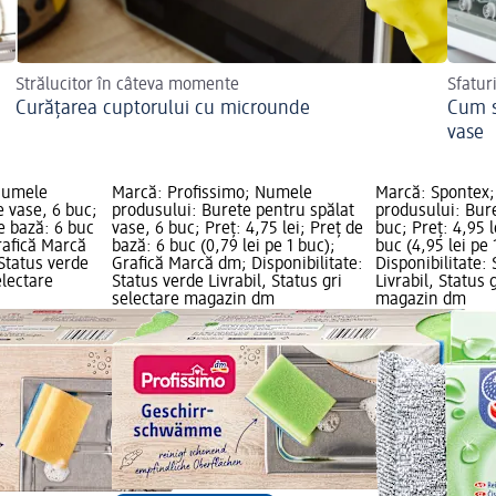
Strălucitor în câteva momente
Sfaturi
Curățarea cuptorului cu microunde
Cum s
vase
Numele
Marcă: Profissimo; Numele
Marcă: Spontex
e vase, 6 buc;
produsului: Burete pentru spălat
produsului: Bure
de bază: 6 buc
vase, 6 buc; Preț: 4,75 lei; Preț de
buc; Preț: 4,95 l
Grafică Marcă
bază: 6 buc (0,79 lei pe 1 buc);
buc (4,95 lei pe 
 Status verde
Grafică Marcă dm; Disponibilitate:
Disponibilitate:
electare
Status verde Livrabil, Status gri
Livrabil, Status 
selectare magazin dm
magazin dm