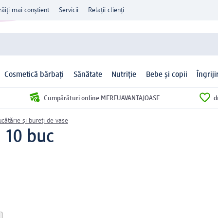
răiți mai conștient
Servicii
Relații clienți
Cosmetică bărbați
Sănătate
Nutriție
Bebe și copii
Îngrij
Cumpărături online MEREUAVANTAJOASE
d
ucătărie și bureți de vase
, 10 buc