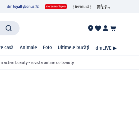
ire casă
Animale
Foto
Ultimele bucăți
dmLIVE ▶
m active beauty - revista online de beauty