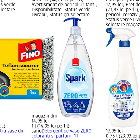
);
bază: 1 l (14,95 lei pe 1 l);
Categorie juridic
us verde
Avertisment de pericol: iritant.;
17,95 lei; Preț d
electare
Disponibilitate: Status verde
(23,93 lei pe 1 l
Livrabil, Status gri selectare
pericol: coroziv.
Status verde Livr
selectare maga
magazin dm
14,95 lei
uc)
1 l (14,95 lei pe 1 l)
tru vase din
sano
Detergent de vase ZERO
17,95 lei
coloranți si parfum, 1 l
0,75 l (23,93 lei 