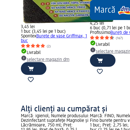
4,25 lei
3,45 lei
6 buc (0,71 lei pe 1 b
1 buc (3,45 lei pe 1 buc)
Profissimo
Bureți de 
Spontex
Burete de vase Griffmax, 1
(167)
buc
Livrabil
(2)
selectare magazi
Livrabil
selectare magazin dm
Alți clienți au cumpărat și
Marcă: igienol; Numele produsului:
Marcă: FINO; Numele
Dezinfectant suprafețe Magnolie și
Fino burete pentru v
Lăcrămioare, 750 ml; Preț:
1 buc; Preț: 2,75 lei;