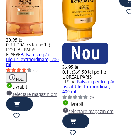
20,95 lei
0,2 l (104,75 lei pe 1 l)
L'ORÉAL PARiS
ELSEVE
Balsam de păr
uleiuri extraordinare, 200
ml
36,95 lei
(6)
0,1 l (369,50 lei pe 1 l)
L'ORÉAL PARiS
Notă
ELSEVE
Balsam pentru păr
uscat Ulei Extraordinar,
Livrabil
400 ml
selectare magazin dm
(0)
Livrabil
selectare magazin dm