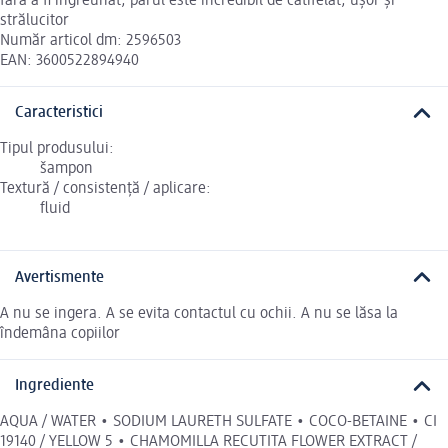
fără a fi îngreunat, părul este incredibil de catifelat, ușor și
strălucitor
Număr articol dm: 2596503
EAN: 3600522894940
Caracteristici
Tipul produsului:
šampon
Textură / consistență / aplicare:
fluid
Avertismente
A nu se ingera. A se evita contactul cu ochii. A nu se lăsa la
îndemâna copiilor
Ingrediente
AQUA / WATER • SODIUM LAURETH SULFATE • COCO-BETAINE • CI
19140 / YELLOW 5 • CHAMOMILLA RECUTITA FLOWER EXTRACT /