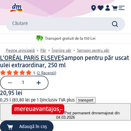
Căutare
Transport gratuit de la 150 Lei
Pagina principală
Păr
Îngrijire păr
Șampon pentru păr
L'ORÉAL PARiS ELSEVE
Şampon pentru păr uscat
ulei extraordinar, 250 ml
5
(
2 Recenzii
)
20,95 lei
0,25 l (83,80 lei pe 1 l)
Inclusiv TVA plus
transport
Preț permanent dm
nemajorat din
04.03.2026
Adaugă în coș