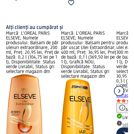
Alți clienți au cumpărat și
Marcă: L'ORÉAL PARiS
Marcă: L'ORÉAL PARiS
Marcă: L
ELSEVE; Numele
ELSEVE; Numele
ELSEVE;
produsului: Balsam de păr
produsului: Balsam pentru
produsul
uleiuri extraordinare, 200
păr uscat Ulei Extraordinar,
ulei extr
ml; Preț: 20,95 lei; Preț de
400 ml; Preț: 36,95 lei; Preț
300 ml; P
bază: 0,2 l (104,75 lei pe 1
de bază: 0,1 l (369,50 lei pe
de bază: 
l); Disponibilitate: Status
1 l); Grafică NOU;
1 l); Dis
verde Livrabil, Status gri
Disponibilitate: Status
verde Liv
selectare magazin dm
verde Livrabil, Status gri
selectar
selectare magazin dm
30,95 lei
0,3 l (103
L'ORÉAL 
ELSEVE
M
extraord
Notă
Livrab
selec