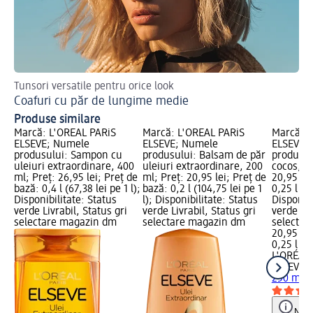
Tunsori versatile pentru orice look
Sfa
Coafuri cu păr de lungime medie
Sf
Produse similare
Marcă: L'ORÉAL PARiS
Marcă: L'ORÉAL PARiS
Marcă: L
ELSEVE; Numele
ELSEVE; Numele
ELSEVE;
produsului: Sampon cu
produsului: Balsam de păr
produsul
uleiuri extraordinare, 400
uleiuri extraordinare, 200
cocos, 2
ml; Preț: 26,95 lei; Preț de
ml; Preț: 20,95 lei; Preț de
20,95 lei
bază: 0,4 l (67,38 lei pe 1 l);
bază: 0,2 l (104,75 lei pe 1
0,25 l (83
Disponibilitate: Status
l); Disponibilitate: Status
Disponibi
verde Livrabil, Status gri
verde Livrabil, Status gri
verde Liv
selectare magazin dm
selectare magazin dm
selectar
20,95 lei
0,25 l (83
L'ORÉAL 
ELSEVE
Ş
250 ml
Notă