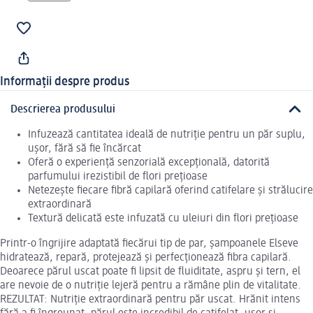
Informații despre produs
Descrierea produsului
Infuzează cantitatea ideală de nutriție pentru un păr suplu,
ușor, fără să fie încărcat
Oferă o experiență senzorială excepțională, datorită
parfumului irezistibil de flori prețioase
Netezește fiecare fibră capilară oferind catifelare și strălucire
extraordinară
Textură delicată este infuzată cu uleiuri din flori prețioase
Printr-o îngrijire adaptată fiecărui tip de par, şampoanele Elseve
hidratează, repară, protejează şi perfecţionează fibra capilară.
Deoarece părul uscat poate fi lipsit de fluiditate, aspru și tern, el
are nevoie de o nutriție lejeră pentru a rămâne plin de vitalitate.
REZULTAT: Nutriție extraordinară pentru păr uscat. Hrănit intens