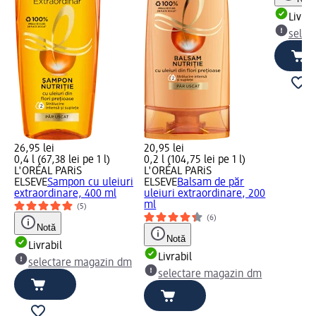
Livrab
selec
26,95 lei
20,95 lei
0,4 l (67,38 lei pe 1 l)
0,2 l (104,75 lei pe 1 l)
L'ORÉAL PARiS
L'ORÉAL PARiS
ELSEVE
Sampon cu uleiuri
ELSEVE
Balsam de păr
extraordinare, 400 ml
uleiuri extraordinare, 200
ml
(5)
(6)
Notă
Notă
Livrabil
Livrabil
selectare magazin dm
selectare magazin dm