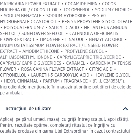
MATRICARIA FLOWER EXTRACT • COCAMIDE MIPA • COCOS
NUCIFERA OIL / COCONUT OIL • TOCOPHEROL • SODIUM CHLORIDE
• SODIUM BENZOATE • SODIUM HYDROXIDE • PEG-60
HYDROGENATED CASTOR OIL • PEG-55 PROPYLENE GLYCOL OLEATE
• POLYQUATERNIUM-7 • SALICYLIC ACID • HELIANTHUS ANNUUS
SEED OIL / SUNFLOWER SEED OIL • CALENDULA OFFICINALIS
FLOWER EXTRACT • LIMONENE • LINALOOL • BENZYL ALCOHOL •
LINUM USITATISSIMUM FLOWER EXTRACT / LINSEED FLOWER
EXTRACT • AMODIMETHICONE • PROPYLENE GLYCOL •
ALPHAISOMETHYL IONONE • CAPRYLIC/CAPRIC TRIGLYCERIDE •
CAPRYLIC/ CAPRIC GLYCERIDES • CARAMEL • GARDENIA TAITENSIS
FLOWER • ROSA CANINA FLOWER EXTRACT • CITRIC ACID •
CITRONELLOL • LAURETH-5 CARBOXYLIC ACID • HEXYLENE GLYCOL
• HEXYL CINNAMAL • PARFUM / FRAGRANCE • (F.I.L C240531/1).
Ingredientele menționate în magazinul online pot diferi de cele de
pe ambalaj.
Instrucțiuni de utilizare
Aplicați pe părul umed, masați cu grijă întreg scalpul, apoi clătiți.
Pentru rezultate optime, completați ritualul de îngrijire cu
celelalte produse din gama Ulei Extraordinar În cazul contractului