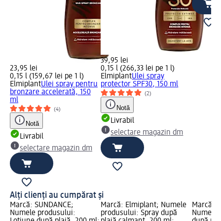
39,95 lei
23,95 lei
0,15 l (266,33 lei pe 1 l)
0,15 l (159,67 lei pe 1 l)
Elmiplant
Ulei spray
Elmiplant
Ulei spray pentru
protector SPF30, 150 ml
bronzare accelerată, 150
(2)
ml
Notă
(4)
Livrabil
Notă
selectare magazin dm
Livrabil
selectare magazin dm
Alți clienți au cumpărat și
Marcă: SUNDANCE;
Marcă: Elmiplant; Numele
Marcă: 
Numele produsului:
produsului: Spray după
Numele p