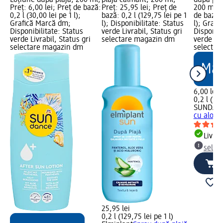
Loțiune după plajă, 200 ml;
plajă calmant, 200 ml;
după pla
Preț: 6,00 lei; Preț de bază:
Preț: 25,95 lei; Preț de
200 ml; P
0,2 l (30,00 lei pe 1 l);
bază: 0,2 l (129,75 lei pe 1
de bază: 
Grafică Marcă dm;
l); Disponibilitate: Status
l); Graf
Disponibilitate: Status
verde Livrabil, Status gri
Disponibi
verde Livrabil, Status gri
selectare magazin dm
verde Liv
selectare magazin dm
selectar
6,00 lei
0,2 l (30,
SUNDAN
cu aloe 
Livrab
selec
25,95 lei
0,2 l (129,75 lei pe 1 l)