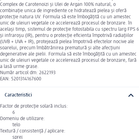
Complex de Carotenoizi și Ulei de Argan 100% natural, o
combinație unica de ingrediente ce hidratează pielea și oferă
protecție natura UV. Formula să este îmbogățită cu un amestec
unic de uleiuri vegetale ce accelerează procesul de bronzare. în
același timp, sistemul de protecție fotostabila cu spectru larg FPS 6
și infraroșu (IR), pentru o protecție eficienta împotrivă radiațiilor
(UVB + UVA + IR), protejează pielea împotrivă efectelor nocive ale
soarelui, precum îmbătrânirea prematură și alte afecțiuni
degenerative ale pielii. Formula să este îmbogățită cu un amestec
unic de uleiuri vegetale ce accelerează procesul de bronzare, fară
a lasă urme grase.
Număr articol dm: 2622193
EAN: 5201314167600
Caracteristici
Factor de protecție solară inclus:
6
Domeniu de utilizare:
telo
Textură / consistență / aplicare:
sprej