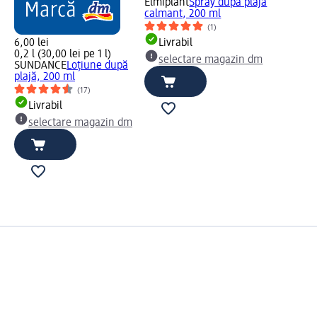
Elmiplant
Spray după plajă
calmant, 200 ml
(1)
6,00 lei
Livrabil
0,2 l (30,00 lei pe 1 l)
selectare magazin dm
SUNDANCE
Loțiune după
plajă, 200 ml
(17)
Livrabil
selectare magazin dm