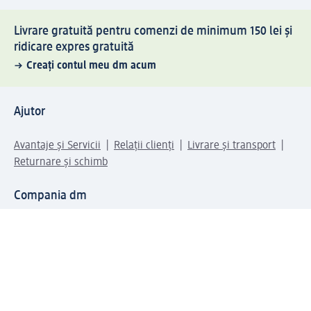
Livrare gratuită pentru comenzi de minimum 150 lei și
ridicare expres gratuită
Creați contul meu dm acum
Ajutor
Avantaje și Servicii
Relații clienți
Livrare și transport
Returnare și schimb
Compania dm
Compania
Responsabilitate
Carieră
Presă
Structura corporativă
Universul produselor dm
Lumea dm