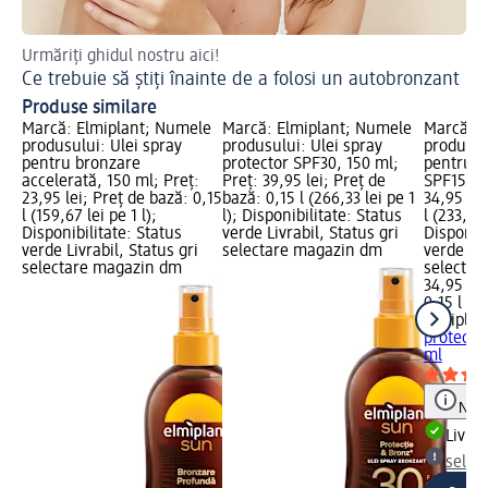
Urmăriți ghidul nostru aici!
Cr
Ce trebuie să știți înainte de a folosi un autobronzant
Ce
Produse similare
Marcă: Elmiplant; Numele
Marcă: Elmiplant; Numele
Marcă: E
produsului: Ulei spray
produsului: Ulei spray
produsul
pentru bronzare
protector SPF30, 150 ml;
pentru p
accelerată, 150 ml; Preț:
Preț: 39,95 lei; Preț de
SPF15, 1
23,95 lei; Preț de bază: 0,15
bază: 0,15 l (266,33 lei pe 1
34,95 lei
l (159,67 lei pe 1 l);
l); Disponibilitate: Status
l (233,00 
Disponibilitate: Status
verde Livrabil, Status gri
Disponibi
verde Livrabil, Status gri
selectare magazin dm
verde Liv
selectare magazin dm
selectar
34,95 lei
0,15 l (23
Elmiplan
protecți
ml
Notă
Livrab
selec