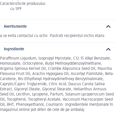
Caracteristicile produsului:
cu SPF
Avertismente
a se evita contactul cu ochii. Pastrati recipientul inchis etans
Ingrediente
Paraffinum Liquidum, Isopropyl Myristate, C12-15 Alkyl Benzoate,
Homosalate, Octocrylene, Butyl Methoxydibenzoylmethane,
Argania Spinosa Kernel Oil, Crambe Abyssinica Seed Oil, Mauritia
Flexuosa Fruit Oil, Arachis Hypogaea Oil, Ascorbyl Palmitate, Beta-
Carotene, Bis-Ethylhexyl Hydroxydimethoxy Benzylmalonate,
Caprylic/Capric Triglyceride, Citric Acid, Daucus Carota Sativa
Extract, Glyceryl Oleate, Glyceryl Stearate, Helianthus Annuus
Seed Oil, Lecithin, Lycopene, Parfum, Solanum Lycopersicum Seed
Oil, Tocopherol, Tocopheryl Acetate, Vaccinium Macrocarpon Seed
Oil, BHT, Phenoxyethanol, Coumarin. Ingredientele menționate în
magazinul online pot diferi de cele de pe ambalaj.