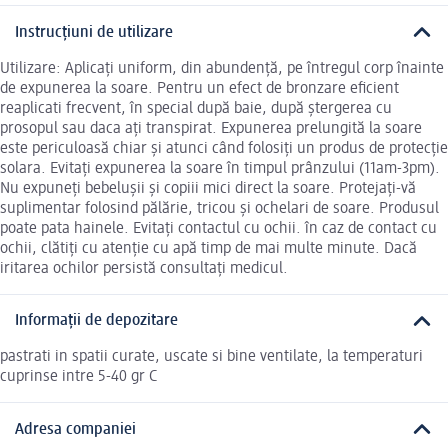
Instrucțiuni de utilizare
Utilizare: Aplicați uniform, din abundență, pe întregul corp înainte
de expunerea la soare. Pentru un efect de bronzare eficient
reaplicati frecvent, în special după baie, după ștergerea cu
prosopul sau daca ați transpirat. Expunerea prelungită la soare
este periculoasă chiar și atunci când folosiți un produs de protecție
solara. Evitați expunerea la soare în timpul prânzului (11am-3pm).
Nu expuneți bebelușii și copiii mici direct la soare. Protejați-vă
suplimentar folosind pălărie, tricou și ochelari de soare. Produsul
poate pata hainele. Evitați contactul cu ochii. în caz de contact cu
ochii, clătiți cu atenție cu apă timp de mai multe minute. Dacă
iritarea ochilor persistă consultați medicul.
Informații de depozitare
pastrati in spatii curate, uscate si bine ventilate, la temperaturi
cuprinse intre 5-40 gr C
Adresa companiei