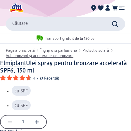
Căutare
Transport gratuit de la 150 Lei
Pagina principală
Îngrijire și parfumerie
Protecție solară
Autobronzant și accelerator de bronzare
Elmiplant
Ulei spray pentru bronzare accelerată
SPF6, 150 ml
4.7
(
3 Recenzii
)
cu SPF
cu SPF